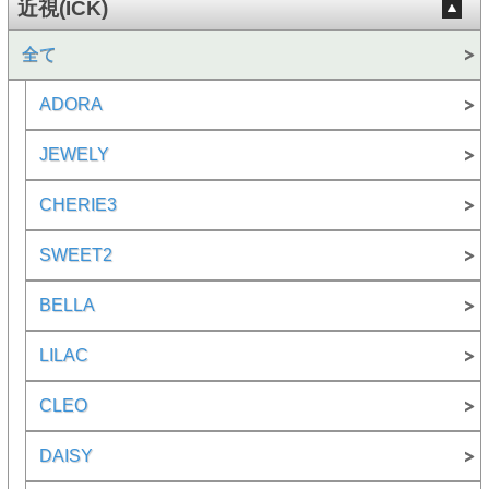
近視(ICK)
全て
ADORA
JEWELY
CHERIE3
SWEET2
BELLA
LILAC
CLEO
DAISY