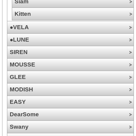
Siam
Kitten
●VELA
●LUNE
SIREN
MOUSSE
GLEE
MODISH
EASY
DearSome
Swany