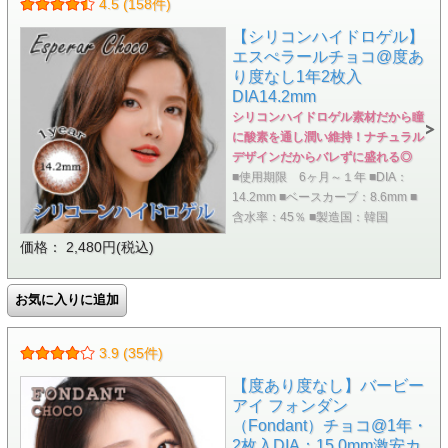
4.5 (158件)
【シリコンハイドロゲル】
エスぺラールチョコ@度あ
り度なし1年2枚入
DIA14.2mm
シリコンハイドロゲル素材だから瞳
に酸素を通し潤い維持！ナチュラル
デザインだからバレずに盛れる◎
■使用期限 6ヶ月～１年 ■DIA：
14.2mm ■ベースカーブ：8.6mm ■
含水率：45％ ■製造国：韓国
価格： 2,480円(税込)
3.9 (35件)
【度あり度なし】バービー
アイ フォンダン
（Fondant）チョコ@1年・
2枚入DIA：15.0mm激安カ