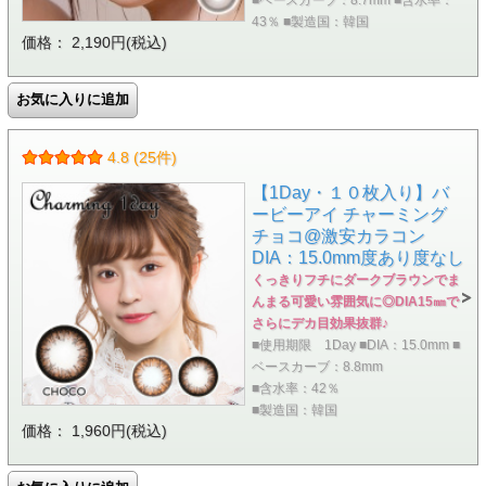
43％ ■製造国：韓国
価格： 2,190円(税込)
4.8 (25件)
【1Day・１０枚入り】バ
ービーアイ チャーミング
チョコ@激安カラコン
DIA：15.0mm度あり度なし
くっきりフチにダークブラウンでま
んまる可愛い雰囲気に◎DIA15㎜で
さらにデカ目効果抜群♪
■使用期限 1Day ■DIA：15.0mm ■
ベースカーブ：8.8mm
■含水率：42％
■製造国：韓国
価格： 1,960円(税込)