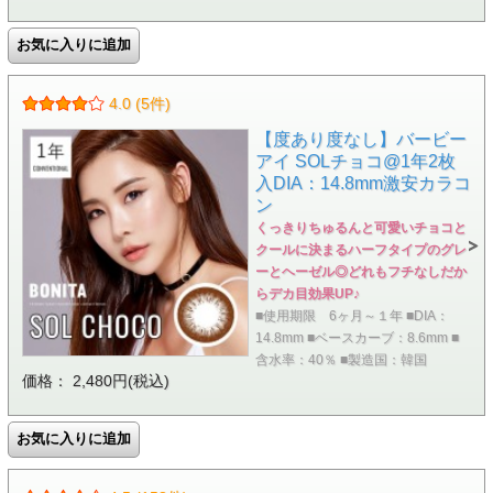
4.0 (5件)
【度あり度なし】バービー
アイ SOLチョコ@1年2枚
入DIA：14.8mm激安カラコ
ン
くっきりちゅるんと可愛いチョコと
クールに決まるハーフタイプのグレ
ーとヘーゼル◎どれもフチなしだか
らデカ目効果UP♪
■使用期限 6ヶ月～１年 ■DIA：
14.8mm ■ベースカーブ：8.6mm ■
含水率：40％ ■製造国：韓国
価格： 2,480円(税込)