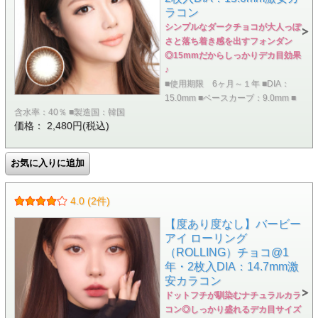
ラコン
シンプルなダークチョコが大人っぽ
さと落ち着き感を出すフォンダン
◎15mmだからしっかりデカ目効果
♪
■使用期限 6ヶ月～１年 ■DIA：
15.0mm ■ベースカーブ：9.0mm ■
含水率：40％ ■製造国：韓国
価格： 2,480円(税込)
4.0 (2件)
【度あり度なし】バービー
アイ ローリング
（ROLLING）チョコ@1
年・2枚入DIA：14.7mm激
安カラコン
ドットフチが馴染むナチュラルカラ
コン◎しっかり盛れるデカ目サイズ