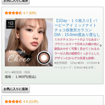
4.7 (6件)
【1Day・１０枚入り】バ
ービーアイ ミッドナイト
チョコ@激安カラコン
DIA：15.0mm度あり度なし
ミルクチョコレートのようなあまい
ブラウンカラーで日本人の瞳の色に
馴染みやすく可愛く見せてくれるカ
ラーが人気の秘密◎くっきりとした
デザインだからデカ目度も抜群♪
■使用期限 1Day ■DIA：15.0mm ■
ベースカーブ：8.8mm ■含水率：
42％ ■製造国：韓国
価格： 1,960円(税込)
4.5 (21件)