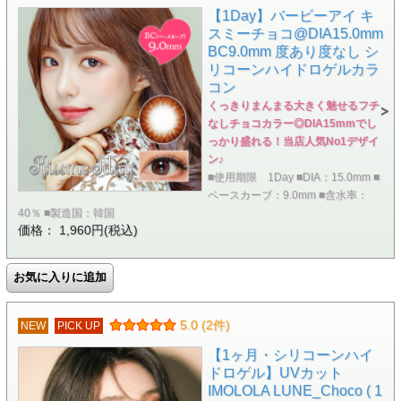
【1Day】バービーアイ キ
スミーチョコ@DIA15.0mm
BC9.0mm 度あり度なし シ
リコーンハイドロゲルカラ
コン
くっきりまんまる大きく魅せるフチ
なしチョコカラー◎DIA15mmでし
っかり盛れる！当店人気No1デザイ
ン♪
■使用期限 1Day ■DIA：15.0mm ■
ベースカーブ：9.0mm ■含水率：
40％ ■製造国：韓国
価格： 1,960円(税込)
5.0 (2件)
NEW
PICK UP
【1ヶ月・シリコーンハイ
ドロゲル】UVカット
IMOLOLA LUNE_Choco ( 1