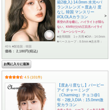
箱2枚入) 14.0mm 水光<バ
ランスレンズ > 度あり 度
なし 韓国 マンスリー
#OLOLAカラコン
夜空の月を瞳に。ハイライトが回ら
ない、KIVRだけの三日月ハイライ
ト「ルーンシリーズ」
■使用期限 1ヶ月用 ■DIA：14.0mm
■ベースカーブ：8.6mm ■含水率：
40％ ■製造国：韓国
価格： 2,180円(税込)
4.5 (101件)
【度あり度なし】バービー
アイ チャーミング
（Charming）チョコ@1
年・2枚入DIA：15.0mm激
安カラコン
ナチュラル、ハーフ、くっきりを揃