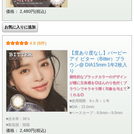
価格： 2,480円(税込)
4.8 (8件)
【度あり度なし】バービー
アイ ビター（Bitter）ブラ
ウン@ DIA15mm 1年2枚入
り
個性的なブラックカラーのデザイン
が瞳に立体感を◎ほんのり色付くブ
ラウンでキラキラ輝く印象を与えて
くれる◎
■使用期限 6ヶ月～１年
■DIA：15.0mm
■ベースカーブ：8.8mm～9.0mm
■含水率：38％
■製造国：韓国
価格： 2,480円(税込)