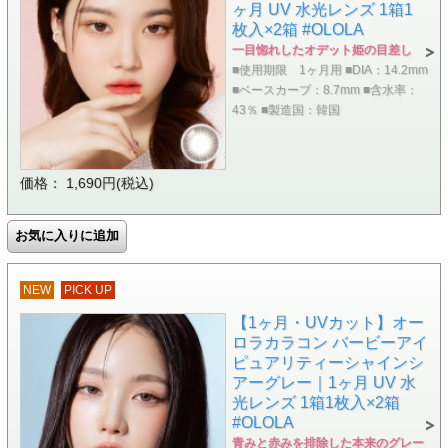
ヶ月 UV 水光レンズ 1箱1
枚入×2箱 #OLOLA
一目惚れしたオデット姫の目差し
■使用期限 1ヶ月用 ■DIA：14.2mm
■ベースカーブ：8.7mm ■含水率：
43％ ■製造国：韓国
価格： 1,690円(税込)
NEW
PICK UP
【1ヶ月・UVカット】オー
ロラカラコン バービーアイ
ピュアリティーシャインシ
アーグレー｜1ヶ月 UV 水
光レンズ 1箱1枚入×2箱
#OLOLA
青みと赤みを排除した本来のグレー