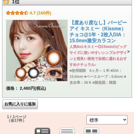
1位
4.7 (160件)
【度あり度なし】バービー
アイ キスミー（Kissme）
チョコ@1年・2枚入DIA：
15.0mm激安カラコン
人気No1キスミー◎15mmのビッグ
サイズに使いやすいシンプルデザイ
ンと程良い発色で自然に盛れるおす
すめナチュラル♪
■使用期限 6ヶ月～１年 ■DIA：
15.0mm ■ベースカーブ：8.8mm ■
含水率：38％ ■製造国：韓国
価格： 2,480円(税込)
1 / 1ページ
（全17件）