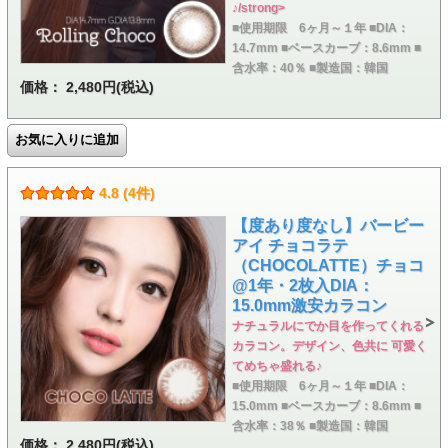
♪/strong>
■使用期限 6ヶ月～１年 ■DIA：
14.7mm ■ベースカーブ：8.6mm ■
含水率：40％ ■製造国：韓国
価格： 2,480円(税込)
4.8 (4件)
【度あり度なし】バービー
アイ チョコラテ
（CHOCOLATTE）チョコ
@1年・2枚入DIA：
15.0mm激安カラコン
ナチュラルにでか目を作ってくれる
カラコン。デザイン、色共に 可愛く
てめちゃ盛れる♪
■使用期限 6ヶ月～１年 ■DIA：
15.0mm ■ベースカーブ：8.6mm ■
含水率：38％ ■製造国：韓国
価格： 2,480円(税込)