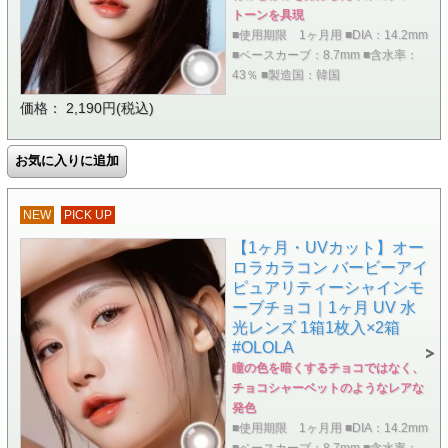
トーンを具現
■使用期限 1ヶ月用 ■DIA：14.2mm
■ベースカーブ：8.7mm ■含水率：
43％ ■製造国：韓国
価格： 2,190円(税込)
NEW
PICK UP
【1ヶ月・UVカット】オー
ロラカラコン バービーアイ
ピュアリティーシャインモ
ーブチョコ｜1ヶ月 UV 水
光レンズ 1箱1枚入×2箱
#OLOLA
瞳の色を暗くするチョコではなく、
チョコシャーベットのようなレアな
発色
■使用期限 1ヶ月用 ■DIA：14.2mm
■ベースカーブ：8.7mm ■含水率：