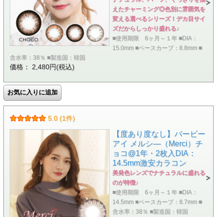
えたチャーミング◎色別に雰囲気を
変える選べるシリーズ！デカ目サイ
ズだからしっかり盛れる♪
■使用期限 6ヶ月～１年 ■DIA：
15.0mm ■ベースカーブ：8.8mm ■
含水率：38％ ■製造国：韓国
価格： 2,480円(税込)
5.0 (1件)
【度あり度なし】バービー
アイ メルシ―（Merci）チ
ョコ@1年・2枚入DIA：
14.5mm激安カラコン
美発色レンズでナチュラルに盛れる
のが特徴♪
■使用期限 6ヶ月～１年 ■DIA：
14.5mm ■ベースカーブ：8.7mm ■
含水率：38％ ■製造国：韓国