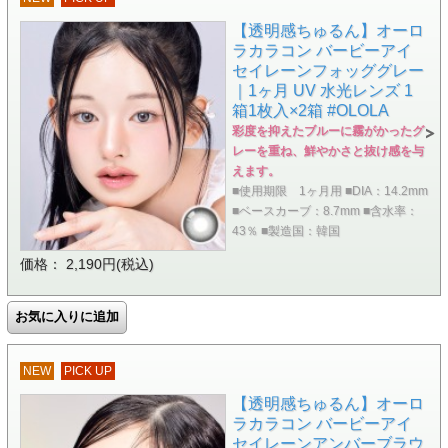
【透明感ちゅるん】オーロ
ラカラコン バービーアイ
セイレーンフォッググレー
｜1ヶ月 UV 水光レンズ 1
箱1枚入×2箱 #OLOLA
彩度を抑えたブルーに霧がかったグ
レーを重ね、鮮やかさと抜け感を与
えます。
■使用期限 1ヶ月用 ■DIA：14.2mm
■ベースカーブ：8.7mm ■含水率：
43％ ■製造国：韓国
価格： 2,190円(税込)
NEW
PICK UP
【透明感ちゅるん】オーロ
ラカラコン バービーアイ
セイレーンアンバーブラウ