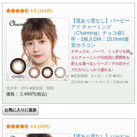
4.5 (101件)
【度あり度なし】バービー
アイ チャーミング
（Charming）チョコ@1
年・2枚入DIA：15.0mm激
安カラコン
ナチュラル、ハーフ、くっきりを揃
えたチャーミング◎色別に雰囲気を
変える選べるシリーズ！デカ目サイ
ズだからしっかり盛れる♪
■使用期限 6ヶ月～１年 ■DIA：
15.0mm ■ベースカーブ：8.8mm ■
含水率：38％ ■製造国：韓国
価格： 2,480円(税込)
4.6 (58件)
【度あり度なし】バービー