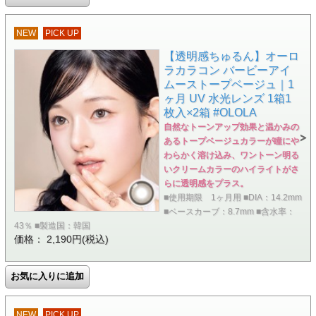
NEW
PICK UP
【透明感ちゅるん】オーロ
ラカラコン バービーアイ
ムーストープベージュ｜1
ヶ月 UV 水光レンズ 1箱1
枚入×2箱 #OLOLA
自然なトーンアップ効果と温かみの
あるトープベージュカラーが瞳にや
わらかく溶け込み、ワントーン明る
いクリームカラーのハイライトがさ
らに透明感をプラス。
■使用期限 1ヶ月用 ■DIA：14.2mm
■ベースカーブ：8.7mm ■含水率：
43％ ■製造国：韓国
価格： 2,190円(税込)
NEW
PICK UP