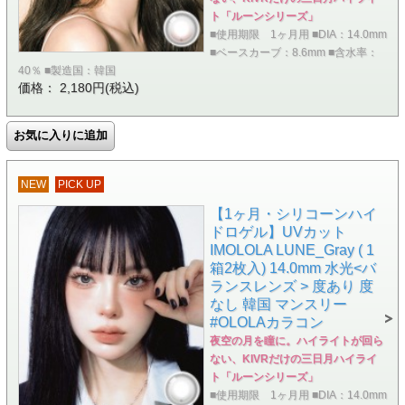
ト「ルーンシリーズ」
■使用期限 1ヶ月用 ■DIA：14.0mm
■ベースカーブ：8.6mm ■含水率：
40％ ■製造国：韓国
価格： 2,180円(税込)
NEW
PICK UP
【1ヶ月・シリコーンハイ
ドロゲル】UVカット
IMOLOLA LUNE_Gray ( 1
箱2枚入) 14.0mm 水光<バ
ランスレンズ > 度あり 度
なし 韓国 マンスリー
#OLOLAカラコン
夜空の月を瞳に。ハイライトが回ら
ない、KIVRだけの三日月ハイライ
ト「ルーンシリーズ」
■使用期限 1ヶ月用 ■DIA：14.0mm