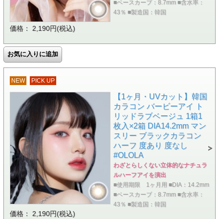
■ベースカーブ：8.7mm ■含水率：
43％ ■製造国：韓国
価格： 2,190円(税込)
NEW
PICK UP
【1ヶ月・UVカット】韓国
カラコン バービーアイ ト
リッドラブベージュ 1箱1
枚入×2箱 DIA14.2mm マン
スリー ブラックカラコン
ハーフ 度あり 度なし
#OLOLA
わざとらしくない立体的なナチュラ
ルハーフアイを演出
■使用期限 1ヶ月用 ■DIA：14.2mm
■ベースカーブ：8.7mm ■含水率：
43％ ■製造国：韓国
価格： 2,190円(税込)