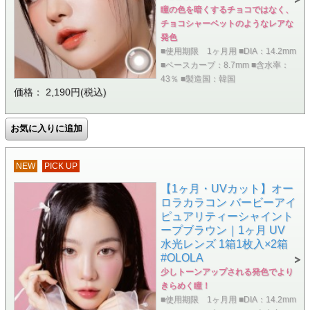
瞳の色を暗くするチョコではなく、
チョコシャーベットのようなレアな
発色
■使用期限 1ヶ月用 ■DIA：14.2mm
■ベースカーブ：8.7mm ■含水率：
43％ ■製造国：韓国
価格： 2,190円(税込)
NEW
PICK UP
【1ヶ月・UVカット】オー
ロラカラコン バービーアイ
ピュアリティーシャイント
ープブラウン｜1ヶ月 UV
水光レンズ 1箱1枚入×2箱
#OLOLA
少しトーンアップされる発色でより
きらめく瞳！
■使用期限 1ヶ月用 ■DIA：14.2mm