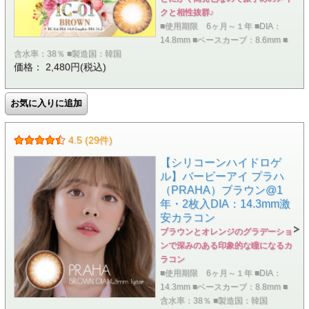
クと相性抜群♪
■使用期限 6ヶ月～１年 ■DIA：
14.8mm ■ベースカーブ：8.6mm ■
含水率：38％ ■製造国：韓国
価格： 2,480円(税込)
4.5 (29件)
【シリコーンハイドロゲ
ル】バービーアイ プラハ
（PRAHA）ブラウン@1
年・2枚入DIA：14.3mm激
安カラコン
ブラウンとオレンジのグラデーショ
ンで深みのある印象的な瞳になるカ
ラコン
■使用期限 6ヶ月～１年 ■DIA：
14.3mm ■ベースカーブ：8.8mm ■
含水率：38％ ■製造国：韓国