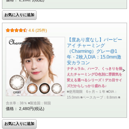
4.6 (25件)
【度あり度なし】バービー
アイ チャーミング
（Charming）グレー@1
年・2枚入DIA：15.0mm激
安カラコン
ナチュラル、ハーフ、くっきりを揃
えたチャーミング◎色別に雰囲気を
変える選べるシリーズ！デカ目サイ
ズだからしっかり盛れる♪
■使用期限 6ヶ月～１年 ■DIA：
15.0mm ■ベースカーブ：8.8mm ■
含水率：38％ ■製造国：韓国
価格： 2,480円(税込)