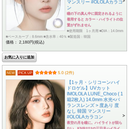
マンスリー #OLOLAカラコ
ン
瞳の下の真ん中に固定されるように
着用すると カラー・ハイライトの位
置がずれません
■使用期限 1ヶ月用 ■DIA：14.0mm
■ベースカーブ：8.6mm ■含水率：40％ ■製造国：韓国
価格： 2,180円(税込)
5.0 (2件)
NEW
PICK UP
【1ヶ月・シリコーンハイ
ドロゲル】UVカット
IMOLOLA LUNE_Choco ( 1
箱2枚入) 14.0mm 水光<バ
ランスレンズ > 度あり 度
なし 韓国 マンスリー
#OLOLAカラコン
夜空の月を瞳に。ハイライトが回ら
ない、KIVRだけの三日月ハイライ