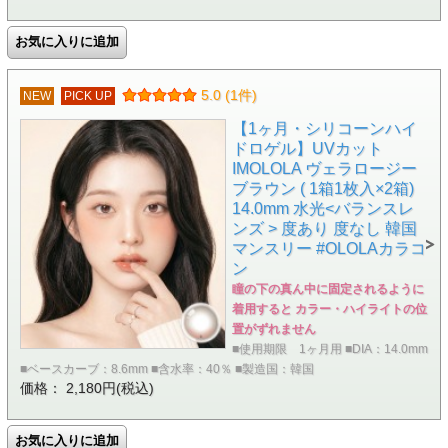
5.0 (1件)
NEW
PICK UP
【1ヶ月・シリコーンハイ
ドロゲル】UVカット
IMOLOLA ヴェラロージー
ブラウン ( 1箱1枚入×2箱)
14.0mm 水光<バランスレ
ンズ > 度あり 度なし 韓国
マンスリー #OLOLAカラコ
ン
瞳の下の真ん中に固定されるように
着用すると カラー・ハイライトの位
置がずれません
■使用期限 1ヶ月用 ■DIA：14.0mm
■ベースカーブ：8.6mm ■含水率：40％ ■製造国：韓国
価格： 2,180円(税込)