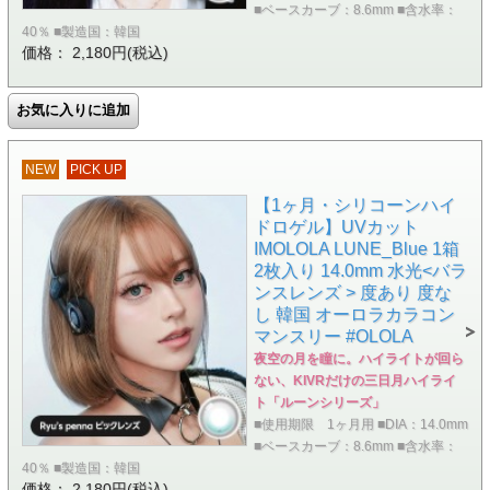
■ベースカーブ：8.6mm ■含水率：
40％ ■製造国：韓国
価格： 2,180円(税込)
NEW
PICK UP
【1ヶ月・シリコーンハイ
ドロゲル】UVカット
IMOLOLA LUNE_Blue 1箱
2枚入り 14.0mm 水光<バラ
ンスレンズ > 度あり 度な
し 韓国 オーロラカラコン
マンスリー #OLOLA
夜空の月を瞳に。ハイライトが回ら
ない、KIVRだけの三日月ハイライ
ト「ルーンシリーズ」
■使用期限 1ヶ月用 ■DIA：14.0mm
■ベースカーブ：8.6mm ■含水率：
40％ ■製造国：韓国
価格： 2,180円(税込)