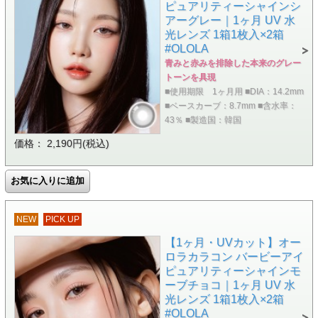
ピュアリティーシャインシ
アーグレー｜1ヶ月 UV 水
光レンズ 1箱1枚入×2箱
#OLOLA
青みと赤みを排除した本来のグレー
トーンを具現
■使用期限 1ヶ月用 ■DIA：14.2mm
■ベースカーブ：8.7mm ■含水率：
43％ ■製造国：韓国
価格： 2,190円(税込)
NEW
PICK UP
【1ヶ月・UVカット】オー
ロラカラコン バービーアイ
ピュアリティーシャインモ
ーブチョコ｜1ヶ月 UV 水
光レンズ 1箱1枚入×2箱
#OLOLA