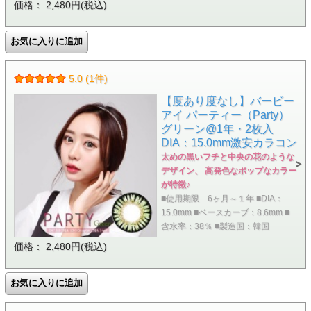
価格： 2,480円(税込)
5.0 (1件)
【度あり度なし】バービー
アイ パーティー（Party）
グリーン@1年・2枚入
DIA：15.0mm激安カラコン
太めの黒いフチと中央の花のような
デザイン、 高発色なポップなカラー
が特徴♪
■使用期限 6ヶ月～１年 ■DIA：
15.0mm ■ベースカーブ：8.6mm ■
含水率：38％ ■製造国：韓国
価格： 2,480円(税込)