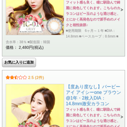
フィット感も良く、瞳に馴染んで綺
麗に発色してくれます。こちらのカ
ラコンはビー玉のような透け感と、
とにかく高発色なので派手めのメイ
クと相性抜群♪
■使用期限 6ヶ月～１年 ■DIA：
14.8mm ■ベースカーブ：8.6mm ■
含水率：38％ ■製造国：韓国
価格： 2,480円(税込)
2.5 (2件)
【度あり度なし】バービー
アイ アイシーone ブラウン
@1年・2枚入DIA：
14.8mm激安カラコン
フィット感も良く、瞳に馴染んで綺
麗に発色してくれます。こちらのカ
ラコンはビー玉のような透け感と、
とにかく高発色なので派手めのメイ