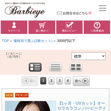
TOP
価格別で選ぶ(2枚セット)
3000円以下
>
>
1 / 4ページ
（全76件）
1
2
3
4
前へ
次へ
NEW
PICK UP
【1ヶ月・UVカット】オー
ロラカラコン バービーアイ