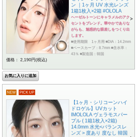
ン ｜1ヶ月 UV 水光レンズ
1箱1枚入×2箱 #OLOLA
ヘーゼルトーンにキャラメルのアク
セントをブレンド。華やかでありな
がらも、魅惑的な眼差しをつくり出
します。
■使用期限 1ヶ月用 ■DIA：14.2mm
■ベースカーブ：8.7mm ■含水率：
43％ ■製造国：韓国
価格： 2,190円(税込)
NEW
PICK UP
【1ヶ月・シリコーンハイ
ドロゲル】UVカット
IMOLOLA ヴェラモスパー
プル ( 1箱1枚入×2箱)
14.0mm 水光<バランスレ
ンズ > 度あり 度なし 韓国