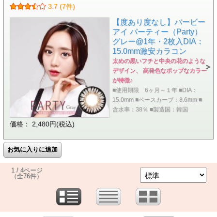
3.7 (7件)
【度あり度なし】バービー
アイ パーティー（Party）
グレー@1年・2枚入DIA：
15.0mm激安カラコン
太めの黒いフチと中央の花のような
デザイン、 高発色なポップなカラー
が特徴♪
■使用期限 6ヶ月～１年 ■DIA：
15.0mm ■ベースカーブ：8.6mm ■
含水率：38％ ■製造国：韓国
価格： 2,480円(税込)
1 / 4ページ
（全76件）