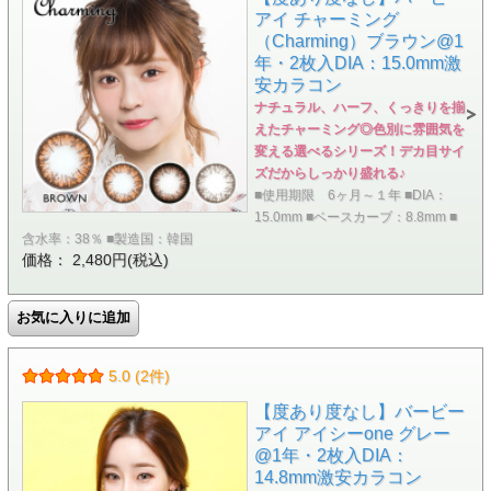
アイ チャーミング
（Charming）ブラウン@1
年・2枚入DIA：15.0mm激
安カラコン
ナチュラル、ハーフ、くっきりを揃
えたチャーミング◎色別に雰囲気を
変える選べるシリーズ！デカ目サイ
ズだからしっかり盛れる♪
■使用期限 6ヶ月～１年 ■DIA：
15.0mm ■ベースカーブ：8.8mm ■
含水率：38％ ■製造国：韓国
価格： 2,480円(税込)
5.0 (2件)
【度あり度なし】バービー
アイ アイシーone グレー
@1年・2枚入DIA：
14.8mm激安カラコン