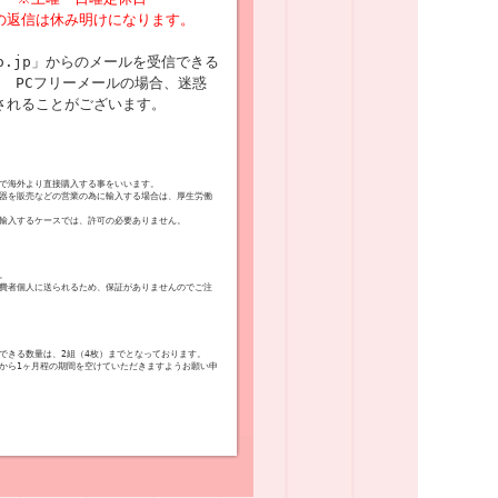
の返信は休み明けになります。
p.co.jp」からのメールを受信できる
 PCフリーメールの場合、迷惑
されることがございます。
で海外より直接購入する事をいいます。
器を販売などの営業の為に輸入する場合は、厚生労働
輸入するケースでは、許可の必要ありません。
。
費者個人に送られるため、保証がありませんのでご注
できる数量は、2組（4枚）までとなっております。
から1ヶ月程の期間を空けていただきますようお願い申