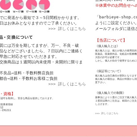
※休業中のお問合せへ
「barbieye-sho
でに発送から最短で３～5日間程かかります。
ようにご設定ください。
日はお休みとなりますのでご了承ください。
>>> 詳しくはこちら
メールフォルダに送信
【当店について】
質には万全を期してますが、万一、不良・破
《個人輸入とは》
品などがございましたら、７日以内にご連絡く
個人輸入とは、個人が個人の使用目的
医薬品、医薬部外品、化粧品や医療機
早急に対応させていただきます。
大臣の許可が必要です。
しかし、個人が自分で使用するために
交換商品は１週間以内未使用・未開封に限りま
《保証等について》
不良品→送料・手数料弊店負担
個人輸入は自己責任が原則となります
都合→送料・手数料お客様ご負担
個人輸入の場合は、商品が外国から消
意下さい。
>>> 詳しくはこちら
《個人輸入での制限》
・資格】
薬事法により１度のご注文で個人輸入
許認可を取得し、安全な商品を提供しております。
２度目以降のご注文は、前回のご注文
し上げます。
製造業者登録
012
2-191211
>>> 詳しくはこちら