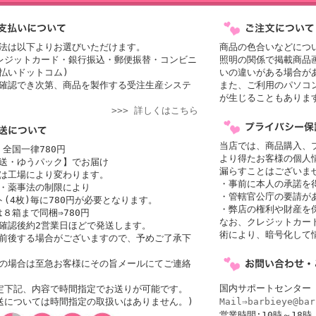
法は以下よりお選びいただけます。
商品の色合いなどにつ
レジットカード・銀行振込・郵便振替・コンビニ
照明の関係で掲載商品
払いドットコム)
いの違いがある場合が
確認でき次第、商品を製作する受注生産システ
また、ご利用のパソコ
が生じることもありま
>>> 詳しくはこちら
当店では、商品購入、
 全国一律780円
より得たお客様の個人
送・ゆうパック】でお届け
漏らすことはございま
者は工場により変わります。
・事前に本人の承諾を
・薬事法の制限により
・管轄官公庁の要請が
(4枚)毎に780円が必要となります。
・弊店の権利や財産を
は８箱まで同梱⇒780円
なお、クレジットカード
確認後約2営業日ほどで発送します。
術により、暗号化して
前後する場合がございますので、予めご了承下
の場合は至急お客様にその旨メールにてご連絡
国内サポートセンター
定下記、内容で時間指定でお送りが可能です。
送については時間指定の取扱いはありません。)
Mail⇒barbieye@bar
営業時間:10時～1