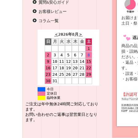
質問&安心ガイド
お客様レビュー
お届けま
コラム一覧
土日・祭
＜
2026年8月
＞
日
月
火
水
木
金
土
商品の品
1
損・誤納
2
3
4
5
6
7
8
ださい。
9
10
11
12
13
14
15
・返品・
す。
16
17
18
19
20
21
22
・誤送・
23
24
25
26
27
28
29
・お客様
30
31
今日
定休日
【許認可
臨時休業
当店は下記の
ご注文は年中無休24時間ご対応しており
医療機器外国
ISO13484:2
ます。
KGMP 16121
お問い合わせのご返事は翌営業日となり
ます。