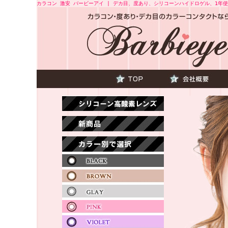
カラコン 激安 バービーアイ | デカ目、度あり、シリコーンハイドロゲル、1年使