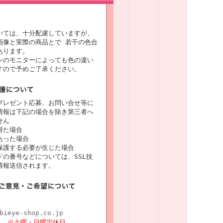
いては、十分配慮していますが、
画像と実際の商品とで 若干の色合
あります。
ンのモニターによっても色の違い
すので予めご了承ください。
プレゼント応募、お問い合せ等に
情報は下記の場合を除き第三者へ
せん
得た場合
あった場合
保護する必要が生じた場合
の番号などについては、SSL技
情報送信されます。
bieye-shop.co.jp
8時
※土曜・日曜定休日