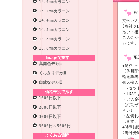
14.0mmカラコン
14.2mmカラコン
14.4mmカラコン
支払い方
(各社ク
14.5mmカラコン
払い・後
ご入金が
14.8mmカラコン
ムです。
15.0mmカラコン
Imageで探す
高発色デカ目
◆送料 ⇒
【佐川配
くっきりデカ目
輸送業
個人輸入
自然なデカ目
2セット
価格帯別で探す
・1DAY
1000円以下
・ご入金
（納期が
2000円以下
さい）
・品切れ
3000円以下
します。
3000円～5000円
◆時間指
(海外発
よくある質問