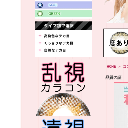
HOME
>
コ
品質の証