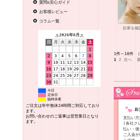
質問&安心ガイド
お客様レビュー
コラム一覧
在庫を確
＜
2026年8月
＞
日
月
火
水
木
金
土
1
1件～10件 
2
3
4
5
6
7
8
1
2
次へ
9
10
11
12
13
14
15
16
17
18
19
20
21
22
23
24
25
26
27
28
29
30
31
今日
定休日
臨時休業
ご注文は年中無休24時間ご対応しており
ます。
お問い合わせのご返事は翌営業日となり
支払い方
ます。
(各社ク
払い・後
ご入金が