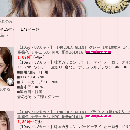
写真のみ
（全15件） 1/2ページ
最後へ
【1Day・UVカット】 IMOLOLA GLINT グレー 1箱10枚入 
高発色 ナチュラル MPC 配合#OLOLA
1,890円
(税込)
【1Day・UVカット】韓国カラコン バービーアイ オーロラ グリ
14.2mm ワンデー 度あり 度なし ナチュラルブラウン MPC #OL
■使用期限 1日用
■DIA：14.2mm
■ベースカーブ：8.7mm
■含水率：48％
認する
■製造国：韓国
青みがかって輝くグレー
【1Day・UVカット】 IMOLOLA GLINT ブラウン 1箱10枚入
高発色 ナチュラル MPC 配合#OLOLA
1,890円
(税込)
【1Day・UVカット】韓国カラコン バービーアイ オーロラ グリ