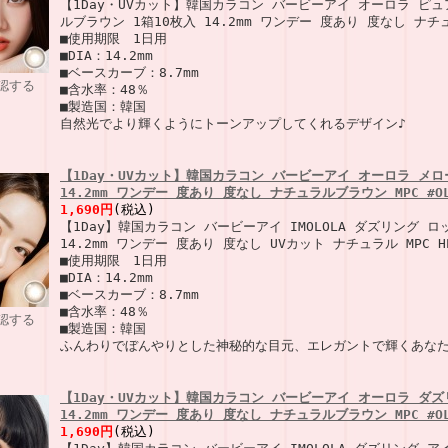
【1Day・UVカット】韓国カラコン バービーアイ オーロラ ピ
ルブラウン 1箱10枚入 14.2mm ワンデー 度あり 度なし ナチュ
■使用期限 1日用
■DIA：14.2mm
■ベースカーブ：8.7mm
認する
■含水率：48％
■製造国：韓国
自然光でより輝くようにトーンアップしてくれるデザイン♪
【1Day・UVカット】韓国カラコン バービーアイ オーロラ メロ
14.2mm ワンデー 度あり 度なし ナチュラルブラウン MPC #OL
1,690円
(税込)
【1Day】韓国カラコン バービーアイ IMOLOLA ダズリング 
14.2mm ワンデー 度あり 度なし UVカット ナチュラル MPC HEM
■使用期限 1日用
■DIA：14.2mm
■ベースカーブ：8.7mm
■含水率：48％
認する
■製造国：韓国
ふんわりでぼんやりとした神秘的な目元、エレガントで輝くあな
【1Day・UVカット】韓国カラコン バービーアイ オーロラ ダズ
14.2mm ワンデー 度あり 度なし ナチュラルブラウン MPC #OL
1,690円
(税込)