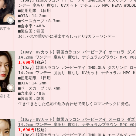
【1Day】韓国カラコン バービーアイ IMOLOLA ダズリング アイ
ンデー 度あり 度なし UVカット ナチュラル MPC HEMA #OLOL
■使用期限 1日用
■DIA：14.2mm
■ベースカーブ：8.7mm
■含水率：48％
認する
■製造国：韓国
おしゃれで華やかに演出するしっとり3カラーワンデー
【1Day・UVカット】韓国カラコン バービーアイ オーロラ ダズ
14.2mm ワンデー 度あり 度なし ナチュラルブラウン MPC #OL
1,690円
(税込)
【1Day】韓国カラコン バービーアイ IMOLOLA ダズリング 
14.2mm ワンデー 度あり 度なし UVカット ナチュラル MPC HEM
■使用期限 1日用
■DIA：14.2mm
■ベースカーブ：8.7mm
■含水率：48％
認する
■製造国：韓国
生き生きとした色彩の組み合わせで美しくロマンチックに発色。
【1Day・UVカット】韓国カラコン バービーアイ オーロラ ダズ
14.2mm ワンデー 度あり 度なし ナチュラルブラウン MPC #OL
1,690円
(税込)
【1Day】韓国カラコン バービーアイ IMOLOLA エーブルグレー 