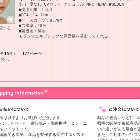
あり 度なし UVカット ナチュラル MPC HEMA #OLOLA
■使用期限 1日用
■DIA：14.2mm
■ベースカーブ：8.7mm
■含水率：48％
認する
■製造国：韓国
モダンでエキゾチックな雰囲気を演出してくれる
（全15件） 1/2ページ
最後へ
法は以下よりお選びいただけます。
商品の色合いなどにつ
レジットカード・銀行振込・郵便振替・コンビニ
照明の関係で掲載商品
払いドットコム)
いの違いがある場合が
確認でき次第、商品を製作する受注生産システ
また、ご利用のパソコ