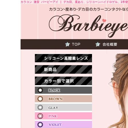
カラコン 激安 バービーアイ | デカ目、度あり、シリコーンハイドロゲル、1年使