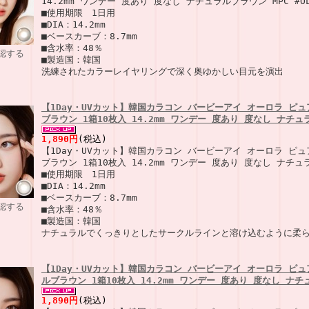
14.2mm ワンデー 度あり 度なし ナチュラルブラウン MPC #OL
■使用期限 1日用
■DIA：14.2mm
■ベースカーブ：8.7mm
■含水率：48％
認する
■製造国：韓国
洗練されたカラーレイヤリングで深く奥ゆかしい目元を演出
【1Day・UVカット】韓国カラコン バービーアイ オーロラ ピ
ブラウン 1箱10枚入 14.2mm ワンデー 度あり 度なし ナチュラ
1,890円
(税込)
【1Day・UVカット】韓国カラコン バービーアイ オーロラ ピ
ブラウン 1箱10枚入 14.2mm ワンデー 度あり 度なし ナチュラ
■使用期限 1日用
■DIA：14.2mm
■ベースカーブ：8.7mm
認する
■含水率：48％
■製造国：韓国
ナチュラルでくっきりとしたサークルラインと溶け込むように柔
【1Day・UVカット】韓国カラコン バービーアイ オーロラ ピ
ルブラウン 1箱10枚入 14.2mm ワンデー 度あり 度なし ナチュ
1,890円
(税込)