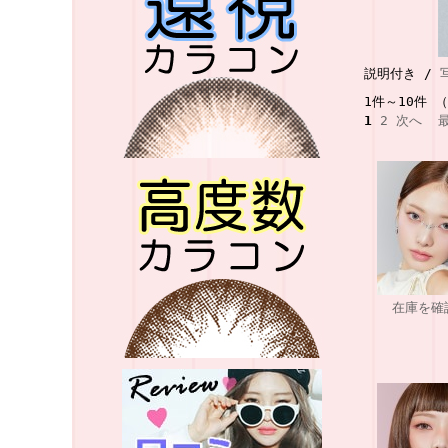
説明付き /
1件～10件 
1
2
次へ
在庫を確