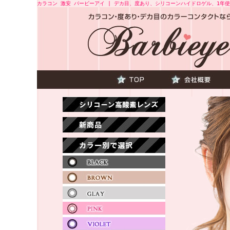
カラコン 激安 バービーアイ | デカ目、度あり、シリコーンハイドロゲル、1年使