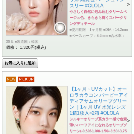
スリー #OLOLA
やさしく自然に包み込むクリームベ
ージュ色、きらきら輝くスパークリ
ングディテール
■使用期限 1ヶ月用 ■DIA：14.2mm
■ベースカーブ：8.6mm ■含水率：
38％ ■製造国：韓国
価格： 1,320円(税込)
NEW
PICK UP
【1ヶ月・UVカット】オー
ロラカラコン バービーアイ
ディアサムオリーブグリー
ン ｜1ヶ月 UV 水光レンズ
1箱1枚入×2箱 #OLOLA
シルキーオリーブ系カラー感で色素
薄いハーフアイになれるオリーブグ
リーン(-0.50/-1.00/-1.50/-3.50/-3.75