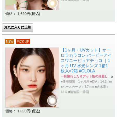
価格： 1,690円(税込)
NEW
PICK UP
【1ヶ月・UVカット】オー
ロラカラコン バービーアイ
スワニーピュアチョコ ｜1
ヶ月 UV 水光レンズ 1箱1
枚入×2箱 #OLOLA
一目惚れしたオデット姫の目差し
■使用期限 1ヶ月用 ■DIA：14.2mm
■ベースカーブ：8.7mm ■含水率：
43％ ■製造国：韓国
価格： 1,690円(税込)