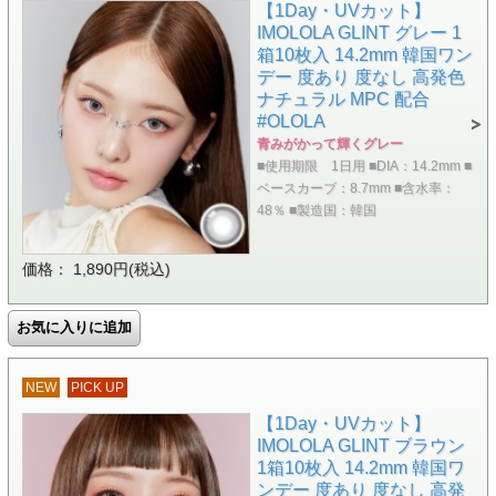
【1Day・UVカット】
IMOLOLA GLINT グレー 1
箱10枚入 14.2mm 韓国ワン
デー 度あり 度なし 高発色
ナチュラル MPC 配合
#OLOLA
青みがかって輝くグレー
■使用期限 1日用 ■DIA：14.2mm ■
ベースカーブ：8.7mm ■含水率：
48％ ■製造国：韓国
価格： 1,890円(税込)
NEW
PICK UP
【1Day・UVカット】
IMOLOLA GLINT ブラウン
1箱10枚入 14.2mm 韓国ワ
ンデー 度あり 度なし 高発