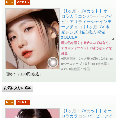
NEW
PICK UP
【1ヶ月・UVカット】オー
ロラカラコン バービーアイ
ピュアリティーシャインモ
ーブチョコ｜1ヶ月 UV 水
光レンズ 1箱1枚入×2箱
#OLOLA
瞳の色を暗くするチョコではなく、
チョコシャーベットのようなレアな
発色
■使用期限 1ヶ月用 ■DIA：14.2mm
■ベースカーブ：8.7mm ■含水率：
43％ ■製造国：韓国
価格： 2,190円(税込)
NEW
PICK UP
【1ヶ月・UVカット】オー
ロラカラコン バービーアイ