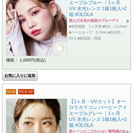
エーブルブルー ｜1ヶ月
UV 水光レンズ 1箱1枚入×2
箱 #OLOLA
澄んだ水色の垢抜けブルーアイ
■使用期限 1ヶ月用 ■DIA：14.2mm
■ベースカーブ：8.7mm ■含水率：
43％ ■製造国：韓国
価格： 1,690円(税込)
NEW
PICK UP
【1ヶ月・UVカット】オー
ロラカラコン バービーアイ
エーブルグレー ｜1ヶ月
UV 水光レンズ 1箱1枚入×2
箱 #OLOLA
肌トーンにこだわらない透明感のあ