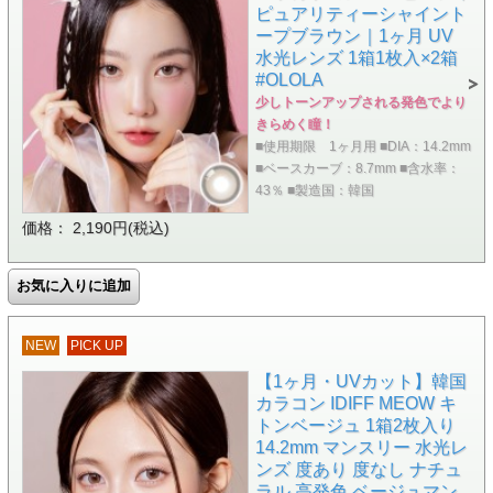
ピュアリティーシャイント
ープブラウン｜1ヶ月 UV
水光レンズ 1箱1枚入×2箱
#OLOLA
少しトーンアップされる発色でより
きらめく瞳！
■使用期限 1ヶ月用 ■DIA：14.2mm
■ベースカーブ：8.7mm ■含水率：
43％ ■製造国：韓国
価格： 2,190円(税込)
NEW
PICK UP
【1ヶ月・UVカット】韓国
カラコン IDIFF MEOW キ
トンベージュ 1箱2枚入り
14.2mm マンスリー 水光レ
ンズ 度あり 度なし ナチュ
ラル 高発色 ベージュマン