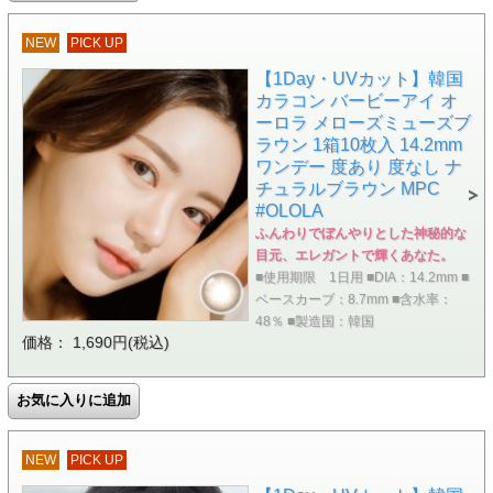
NEW
PICK UP
【1Day・UVカット】韓国
カラコン バービーアイ オ
ーロラ メローズミューズブ
ラウン 1箱10枚入 14.2mm
ワンデー 度あり 度なし ナ
チュラルブラウン MPC
#OLOLA
ふんわりでぼんやりとした神秘的な
目元、エレガントで輝くあなた。
■使用期限 1日用 ■DIA：14.2mm ■
ベースカーブ：8.7mm ■含水率：
48％ ■製造国：韓国
価格： 1,690円(税込)
NEW
PICK UP