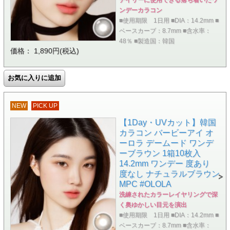
デイリーに使用できる落ち着いたワ
ンデーカラコン
■使用期限 1日用 ■DIA：14.2mm ■
ベースカーブ：8.7mm ■含水率：
48％ ■製造国：韓国
価格： 1,890円(税込)
NEW
PICK UP
【1Day・UVカット】韓国
カラコン バービーアイ オ
ーロラ デームード ワンデ
ーブラウン 1箱10枚入
14.2mm ワンデー 度あり
度なし ナチュラルブラウン
MPC #OLOLA
洗練されたカラーレイヤリングで深
く奥ゆかしい目元を演出
■使用期限 1日用 ■DIA：14.2mm ■
ベースカーブ：8.7mm ■含水率：