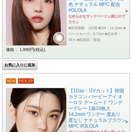
色 ナチュラル MPC 配合
#OLOLA
なめらかなサンドベージュ感じのブ
ラウン
■使用期限 1日用 ■DIA：14.2mm ■
ベースカーブ：8.7mm ■含水率：
48％ ■製造国：韓国
価格： 1,890円(税込)
NEW
PICK UP
【1Day・UVカット】韓国
カラコン バービーアイ オ
ーロラ デームード ワンデ
ーグレー 1箱10枚入
14.2mm ワンデー 度あり
度なし ナチュラルブラウン
MPC #OLOLA