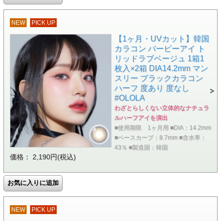
NEW
PICK UP
【1ヶ月・UVカット】韓国
カラコン バービーアイ ト
リッドラブベージュ 1箱1
枚入×2箱 DIA14.2mm マン
スリー ブラックカラコン
ハーフ 度あり 度なし
#OLOLA
わざとらしくない立体的なナチュラ
ルハーフアイを演出
■使用期限 1ヶ月用 ■DIA：14.2mm
■ベースカーブ：8.7mm ■含水率：
43％ ■製造国：韓国
価格： 2,190円(税込)
NEW
PICK UP