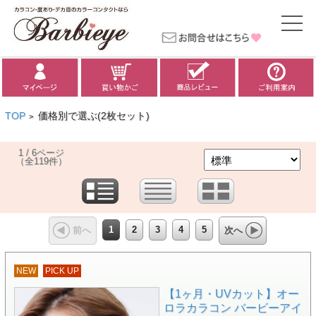
TOP
価格別で選ぶ(2枚セット)
>
1 / 6ページ
（全119件）
1
2
3
4
5
前へ
次へ
NEW
PICK UP
【1ヶ月・UVカット】オー
ロラカラコン バービーアイ