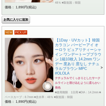
48％ ■製造国：韓国
価格： 1,890円(税込)
NEW
PICK UP
【1Day・UVカット】韓国
カラコン バービーアイ オ
ーロラ ピュアリティーシャ
イン ワンデートープブラウ
ン 1箱10枚入 14.2mm ワン
デー 度あり 度なし ナチュ
ラルブラウン MPC
#OLOLA
ナチュラルでくっきりとしたサーク
ルラインと溶け込むように柔らかい
発色
■使用期限 1日用 ■DIA：14.2mm ■
ベースカーブ：8.7mm ■含水率：48％ ■製造国：韓国
価格： 1,890円(税込)