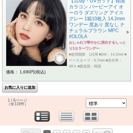
【1Day・UVカット】韓国
カラコン バービーアイ オ
ーロラ ダズリング アイス
グレー 1箱10枚入 14.2mm
ワンデー 度あり 度なし ナ
チュラルブラウン MPC
#OLOLA
おしゃれで華やかに演出するしっと
り3カラーワンデー
■使用期限 1日用 ■DIA：14.2mm ■
ベースカーブ：8.7mm ■含水率：
48％ ■製造国：韓国
価格： 1,690円(税込)
1 / 6ページ
（全119件）