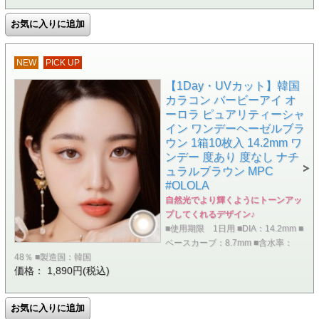
NEW
PICK UP
【1Day・UVカット】韓国
カラコン バービーアイ オ
ーロラ ピュアリティーシャ
イン ワンデーヘーゼルブラ
ウン 1箱10枚入 14.2mm ワ
ンデー 度あり 度なし ナチ
ュラルブラウン MPC
#OLOLA
自然光でより輝くようにトーンアッ
プしてくれるデザイン♪
■使用期限 1日用 ■DIA：14.2mm ■
ベースカーブ：8.7mm ■含水率：
48％ ■製造国：韓国
価格： 1,890円(税込)