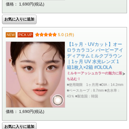
価格： 1,690円(税込)
5.0 (1件)
NEW
PICK UP
【1ヶ月・UVカット】オー
ロラカラコン バービーアイ
ディアサムミルクブラウン
｜1ヶ月 UV 水光レンズ 1
箱1枚入×2箱 #OLOLA
ミルキーアッシュカラーの魅力に落
ち込む！
■使用期限 1ヶ月用 ■DIA：14.2mm
■ベースカーブ：8.7mm ■含水率：
43％ ■製造国：韓国
価格： 1,690円(税込)