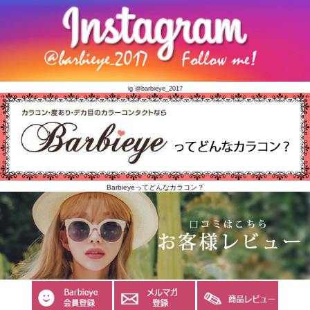
ig @barbieye_2017
Barbieyeってどんなカラコン？