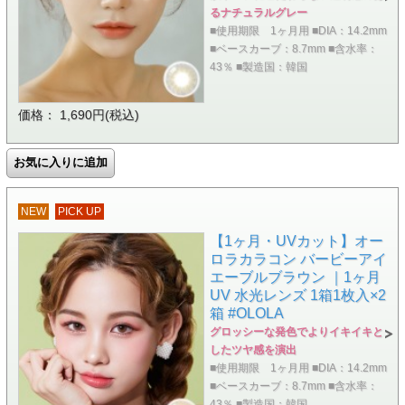
るナチュラルグレー
■使用期限 1ヶ月用 ■DIA：14.2mm
■ベースカーブ：8.7mm ■含水率：
43％ ■製造国：韓国
価格： 1,690円(税込)
NEW
PICK UP
【1ヶ月・UVカット】オー
ロラカラコン バービーアイ
エーブルブラウン ｜1ヶ月
UV 水光レンズ 1箱1枚入×2
箱 #OLOLA
グロッシーな発色でよりイキイキと
したツヤ感を演出
■使用期限 1ヶ月用 ■DIA：14.2mm
■ベースカーブ：8.7mm ■含水率：
43％ ■製造国：韓国