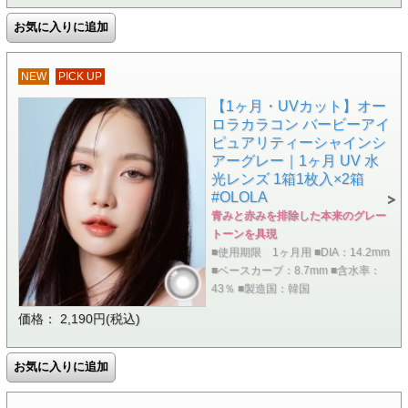
NEW
PICK UP
【1ヶ月・UVカット】オー
ロラカラコン バービーアイ
ピュアリティーシャインシ
アーグレー｜1ヶ月 UV 水
光レンズ 1箱1枚入×2箱
#OLOLA
青みと赤みを排除した本来のグレー
トーンを具現
■使用期限 1ヶ月用 ■DIA：14.2mm
■ベースカーブ：8.7mm ■含水率：
43％ ■製造国：韓国
価格： 2,190円(税込)