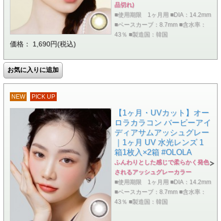
品切れ)
■使用期限 1ヶ月用 ■DIA：14.2mm
■ベースカーブ：8.7mm ■含水率：
43％ ■製造国：韓国
価格： 1,690円(税込)
NEW
PICK UP
【1ヶ月・UVカット】オー
ロラカラコン バービーアイ
ディアサムアッシュグレー
｜1ヶ月 UV 水光レンズ 1
箱1枚入×2箱 #OLOLA
ふんわりとした感じで柔らかく発色
されるアッシュグレーカラー
■使用期限 1ヶ月用 ■DIA：14.2mm
■ベースカーブ：8.7mm ■含水率：
43％ ■製造国：韓国