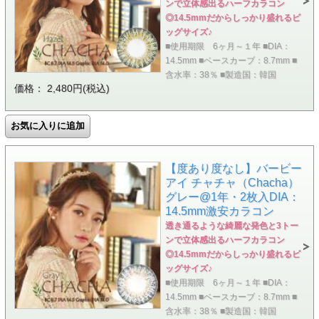
ンで立体感出るハーフカラコン
◎14.5mmだからしっかり盛れるビ
ッグサイズ♪
■使用期限 6ヶ月～１年 ■DIA：
14.5mm ■ベースカーブ：8.7mm ■
含水率：38％ ■製造国：韓国
価格： 2,480円(税込)
【度あり度なし】バービー
アイ チャチャ（Chacha）
グレー@1年・2枚入DIA：
14.5mm激安カラコン
透き通るような綺麗な発色と3トー
ンで立体感出るハーフカラコン
◎14.5mmだからしっかり盛れるビ
ッグサイズ♪
■使用期限 6ヶ月～１年 ■DIA：
14.5mm ■ベースカーブ：8.7mm ■
含水率：38％ ■製造国：韓国