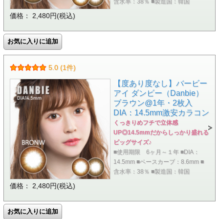
含水率：38％ ■製造国：韓国
価格： 2,480円(税込)
5.0 (1件)
【度あり度なし】バービー
アイ ダンビー（Danbie）
ブラウン@1年・2枚入
DIA：14.5mm激安カラコン
くっきりめフチで立体感
UP◎14.5mmだからしっかり盛れる
ビッグサイズ♪
■使用期限 6ヶ月～１年 ■DIA：
14.5mm ■ベースカーブ：8.6mm ■
含水率：38％ ■製造国：韓国
価格： 2,480円(税込)