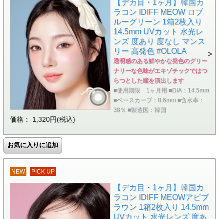
【デカ目・1ヶ月】韓国カ
ラコン IDIFF MEOW ロブ
ルーグリーン 1箱2枚入り
14.5mm UVカット 水光レ
ンズ 度あり 度なし マンス
リー 高発色 #OLOLA
透明感のある鮮やかな発色のグリー
ナリーな色味がエキゾチックではつ
らつとした瞳を演出します
■使用期限 1ヶ月用 ■DIA：14.5mm
■ベースカーブ：8.6mm ■含水率：
38％ ■製造国：韓国
価格： 1,320円(税込)
NEW
PICK UP
【デカ目・1ヶ月】韓国カ
ラコン IDIFF MEOWアビブ
ラウン 1箱2枚入り 14.5mm
UVカット 水光レンズ 度あ