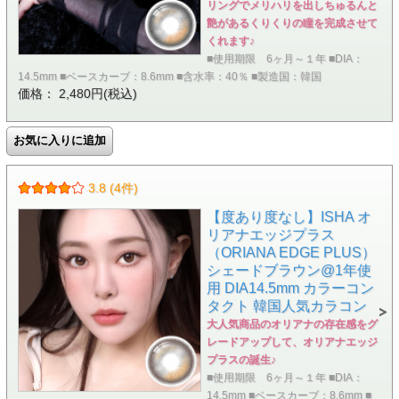
リングでメリハリを出しちゅるんと
艶があるくりくりの瞳を完成させて
くれます♪
■使用期限 6ヶ月～１年 ■DIA：
14.5mm ■ベースカーブ：8.6mm ■含水率：40％ ■製造国：韓国
価格： 2,480円(税込)
3.8 (4件)
【度あり度なし】ISHA オ
リアナエッジプラス
（ORIANA EDGE PLUS）
シェードブラウン@1年使
用 DIA14.5mm カラーコン
タクト 韓国人気カラコン
大人気商品のオリアナの存在感をグ
レードアップして、オリアナエッジ
プラスの誕生♪
■使用期限 6ヶ月～１年 ■DIA：
14.5mm ■ベースカーブ：8.6mm ■