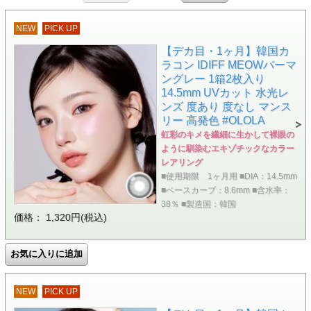
NEW
PICK UP
【デカ目・1ヶ月】韓国カ
ラコン IDIFF MEOWバーマ
ングレー 1箱2枚入り
14.5mm UVカット 水光レ
ンズ 度あり 度なし マンス
リー 高発色 #OLOLA
虹彩のキメを繊細に生かして裸眼の
ように馴染むエキゾチックなカラー
レアリング
■使用期限 1ヶ月用 ■DIA：14.5mm
■ベースカーブ：8.6mm ■含水率：
38％ ■製造国：韓国
価格： 1,320円(税込)
NEW
PICK UP