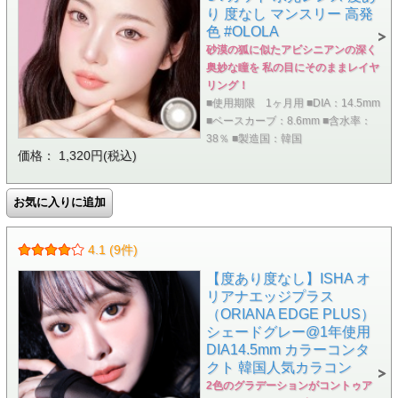
り 度なし マンスリー 高発
色 #OLOLA
砂漠の狐に似たアビシニアンの深く
奥妙な瞳を 私の目にそのままレイヤ
リング！
■使用期限 1ヶ月用 ■DIA：14.5mm
■ベースカーブ：8.6mm ■含水率：
38％ ■製造国：韓国
価格： 1,320円(税込)
4.1 (9件)
【度あり度なし】ISHA オ
リアナエッジプラス
（ORIANA EDGE PLUS）
シェードグレー@1年使用
DIA14.5mm カラーコンタ
クト 韓国人気カラコン
2色のグラデーションがコントゥア