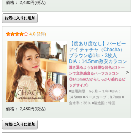
価格： 2,480円(税込)
4.0 (2件)
【度あり度なし】バービー
アイ チャチャ（Chacha）
ブラウン@1年・2枚入
DIA：14.5mm激安カラコン
透き通るような綺麗な発色と3トー
ンで立体感出るハーフカラコン
◎14.5mmだからしっかり盛れるビ
ッグサイズ♪
■使用期限 6ヶ月～１年 ■DIA：
14.5mm ■ベースカーブ：8.7mm ■
含水率：38％ ■製造国：韓国
価格： 2,480円(税込)