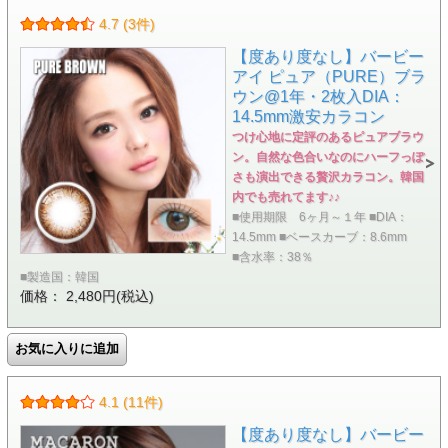
4.7 (3件)
【度あり度なし】バービー
アイ ピュア（PURE）ブラ
ウン@1年・2枚入DIA：
14.5mm激安カラコン
つけ心地に定評のあるピュアブラウ
ン。自然な色合いなのにハーフっぽ
さも演出できる贅沢カラコン。韓国
内でも売れてます♪♪
■使用期限 6ヶ月～１年 ■DIA：
14.5mm ■ベースカーブ：8.6mm
■含水率：38％
■製造国：韓国
価格： 2,480円(税込)
4.1 (11件)
【度あり度なし】バービー