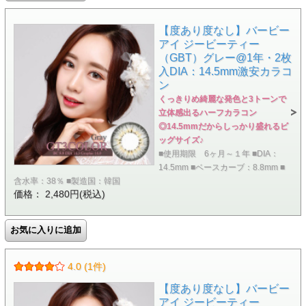
【度あり度なし】バービー
アイ ジービーティー
（GBT）グレー@1年・2枚
入DIA：14.5mm激安カラコ
ン
くっきりめ綺麗な発色と3トーンで
立体感出るハーフカラコン
◎14.5mmだからしっかり盛れるビ
ッグサイズ♪
■使用期限 6ヶ月～１年 ■DIA：
14.5mm ■ベースカーブ：8.8mm ■
含水率：38％ ■製造国：韓国
価格： 2,480円(税込)
4.0 (1件)
【度あり度なし】バービー
アイ ジービーティー