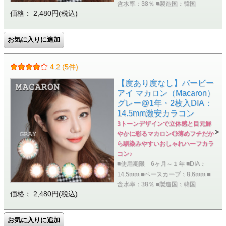
含水率：38％ ■製造国：韓国
価格： 2,480円(税込)
4.2 (5件)
【度あり度なし】バービー
アイ マカロン（Macaron）
グレー@1年・2枚入DIA：
14.5mm激安カラコン
3トーンデザインで立体感と目元鮮
やかに彩るマカロン◎薄めフチだか
ら馴染みやすいおしゃれハーフカラ
コン♪
■使用期限 6ヶ月～１年 ■DIA：
14.5mm ■ベースカーブ：8.6mm ■
含水率：38％ ■製造国：韓国
価格： 2,480円(税込)