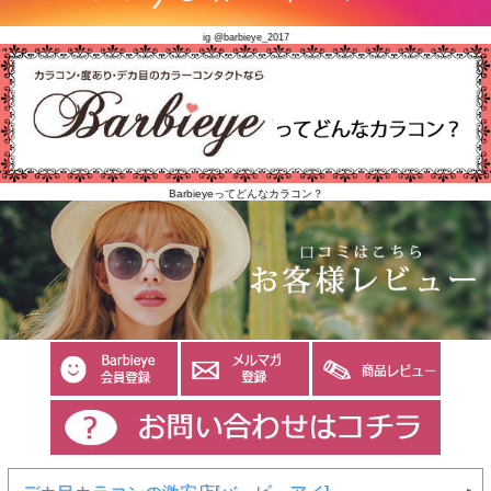
ig @barbieye_2017
Barbieyeってどんなカラコン？