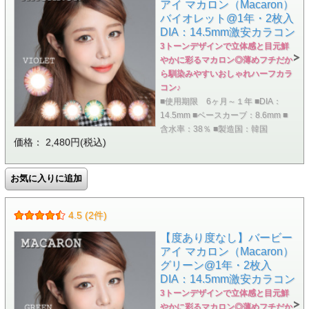
アイ マカロン（Macaron）
バイオレット@1年・2枚入
DIA：14.5mm激安カラコン
3トーンデザインで立体感と目元鮮
やかに彩るマカロン◎薄めフチだか
ら馴染みやすいおしゃれハーフカラ
コン♪
■使用期限 6ヶ月～１年 ■DIA：
14.5mm ■ベースカーブ：8.6mm ■
含水率：38％ ■製造国：韓国
価格： 2,480円(税込)
4.5 (2件)
【度あり度なし】バービー
アイ マカロン（Macaron）
グリーン@1年・2枚入
DIA：14.5mm激安カラコン
3トーンデザインで立体感と目元鮮
やかに彩るマカロン◎薄めフチだか