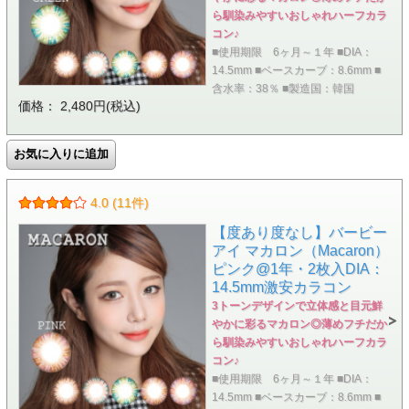
ら馴染みやすいおしゃれハーフカラ
コン♪
■使用期限 6ヶ月～１年 ■DIA：
14.5mm ■ベースカーブ：8.6mm ■
含水率：38％ ■製造国：韓国
価格： 2,480円(税込)
4.0 (11件)
【度あり度なし】バービー
アイ マカロン（Macaron）
ピンク@1年・2枚入DIA：
14.5mm激安カラコン
3トーンデザインで立体感と目元鮮
やかに彩るマカロン◎薄めフチだか
ら馴染みやすいおしゃれハーフカラ
コン♪
■使用期限 6ヶ月～１年 ■DIA：
14.5mm ■ベースカーブ：8.6mm ■