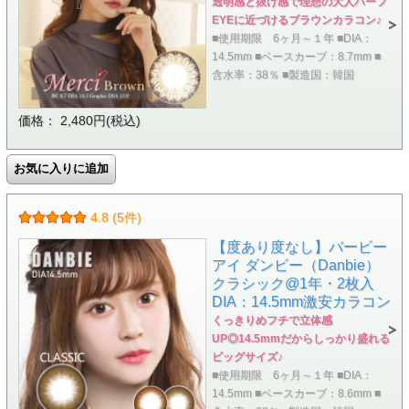
透明感と抜け感で理想の大人ハーフ
EYEに近づけるブラウンカラコン♪
■使用期限 6ヶ月～１年 ■DIA：
14.5mm ■ベースカーブ：8.7mm ■
含水率：38％ ■製造国：韓国
価格： 2,480円(税込)
4.8 (5件)
【度あり度なし】バービー
アイ ダンビー（Danbie）
クラシック@1年・2枚入
DIA：14.5mm激安カラコン
くっきりめフチで立体感
UP◎14.5mmだからしっかり盛れる
ビッグサイズ♪
■使用期限 6ヶ月～１年 ■DIA：
14.5mm ■ベースカーブ：8.6mm ■