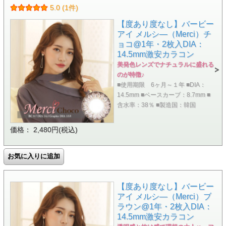
5.0 (1件)
【度あり度なし】バービー
アイ メルシ―（Merci）チ
ョコ@1年・2枚入DIA：
14.5mm激安カラコン
美発色レンズでナチュラルに盛れる
のが特徴♪
■使用期限 6ヶ月～１年 ■DIA：
14.5mm ■ベースカーブ：8.7mm ■
含水率：38％ ■製造国：韓国
価格： 2,480円(税込)
【度あり度なし】バービー
アイ メルシ―（Merci）ブ
ラウン@1年・2枚入DIA：
14.5mm激安カラコン