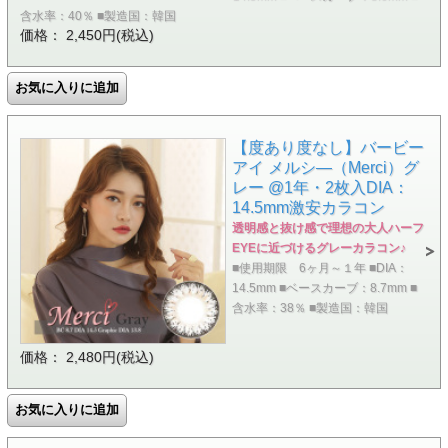
含水率：40％ ■製造国：韓国
価格： 2,450円(税込)
【度あり度なし】バービー
アイ メルシ―（Merci）グ
レー @1年・2枚入DIA：
14.5mm激安カラコン
透明感と抜け感で理想の大人ハーフ
EYEに近づけるグレーカラコン♪
■使用期限 6ヶ月～１年 ■DIA：
14.5mm ■ベースカーブ：8.7mm ■
含水率：38％ ■製造国：韓国
価格： 2,480円(税込)