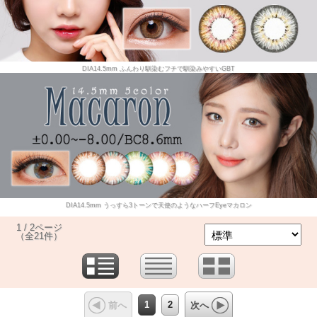
DIA14.5mm ふんわり馴染むフチで馴染みやすいGBT
DIA14.5mm うっすら3トーンで天使のようなハーフEyeマカロン
1 / 2ページ
（全21件）
1
2
前へ
次へ