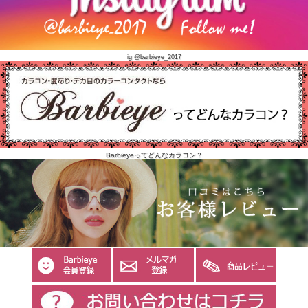
ig @barbieye_2017
Barbieyeってどんなカラコン？