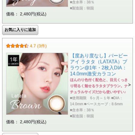
■含水率：38％
■製造国：韓国
価格： 2,480円(税込)
4.7 (3件)
【度あり度なし】バービー
アイ ラタタ（LATATA）ブ
ラウン@1年・2枚入DIA：
14.0mm激安カラコン
ほんのり色付く配色と、目元くっき
り明るく魅せるラタタブラウン。ナ
チュラルサイズだから使いやすい♪
■使用期限 6ヶ月～１年 ■DIA：
14.0mm ■ベースカーブ：8.6mm
■含水率：38％
■製造国：韓国
価格： 2,480円(税込)