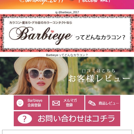
ig @barbieye_2017
Barbieyeってどんなカラコン？