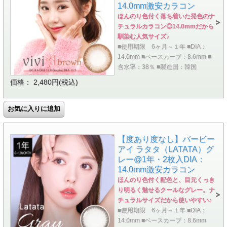
14.0mm激安カラコン
ほんのり色付く落ち着いた発色のナ
チュラルカラコン◎14.0mmだから
馴染む人気サイズ♪
■使用期限 6ヶ月～１年 ■DIA：
14.0mm ■ベースカーブ：8.6mm ■
含水率：38％ ■製造国：韓国
価格： 2,480円(税込)
【度あり度なし】バービー
アイ ラタタ（LATATA）グ
レー@1年・2枚入DIA：
14.0mm激安カラコン
ほんのり色付く配色と、目元くっき
り明るく魅せるクールなグレー。ナ
チュラルサイズだから使いやすい♪
■使用期限 6ヶ月～１年 ■DIA：
14.0mm ■ベースカーブ：8.6mm