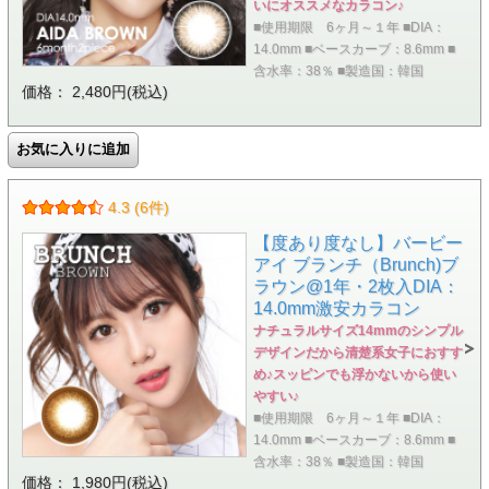
いにオススメなカラコン♪
■使用期限 6ヶ月～１年 ■DIA：
14.0mm ■ベースカーブ：8.6mm ■
含水率：38％ ■製造国：韓国
価格： 2,480円(税込)
4.3 (6件)
【度あり度なし】バービー
アイ ブランチ（Brunch)ブ
ラウン@1年・2枚入DIA：
14.0mm激安カラコン
ナチュラルサイズ14mmのシンプル
デザインだから清楚系女子におすす
め♪スッピンでも浮かないから使い
やすい♪
■使用期限 6ヶ月～１年 ■DIA：
14.0mm ■ベースカーブ：8.6mm ■
含水率：38％ ■製造国：韓国
価格： 1,980円(税込)