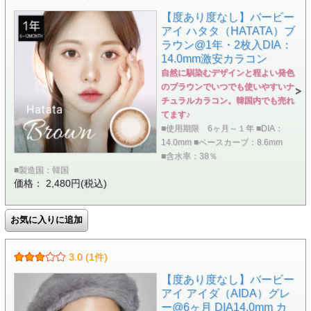
【度あり度なし】バービー
アイ ハタタ（HATATA）ブ
ラウン@1年・2枚入DIA：
14.0mm激安カラコン
自然に馴染むデザインと程よい発色
のブラウンでいつでも使いやすいナ
チュラルカラコン。韓国内でも売れ
てます♪
■使用期限 6ヶ月～１年 ■DIA：
14.0mm ■ベースカーブ：8.6mm
■含水率：38％
■製造国：韓国
価格： 2,480円(税込)
3.0 (1件)
【度あり度なし】バービー
アイ アイダ（AIDA）グレ
ー@6ヶ月 DIA14.0mm カ