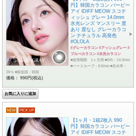
円】韓国カラコン バービー
アイ IDIFF MEOW スコテ
ィッシュ グレー 14.0mm
水光レンズ マンスリー 度
あり 度なし グレーカラコ
ン ナチュラル 高発色
#OLOLA
#グレーカラコン #アッシュグレー #
ブルべカラコン #水光カラコン
■使用期限 1ヶ月用 ■DIA：14.0mm
■ベースカーブ：8.6mm ■含水率：
38％ ■製造国：韓国
価格： 990円(税込)
NEW
PICK UP
【1ヶ月・1箱2枚入 990
円】韓国カラコン バービー
アイ IDIFF MEOW スコテ