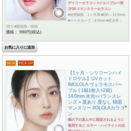
デイリーカラコン #イエベブルベ両
方OK #マンスリーカラコン
■使用期限 1ヶ月用 ■DIA：14.0mm
■ベースカーブ：8.6mm ■含水率：
38％ ■製造国：韓国
価格： 990円(税込)
NEW
PICK UP
【1ヶ月・シリコーンハイ
ドロゲル】UVカット
IMOLOLA ヴェラモスパー
プル ( 1箱1枚入×2箱)
14.0mm 水光<バランスレ
ンズ > 度あり 度なし 韓国
マンスリー #OLOLAカラコ
ン
瞳の下の真ん中に固定されるように
着用すると カラー・ハイライトの位