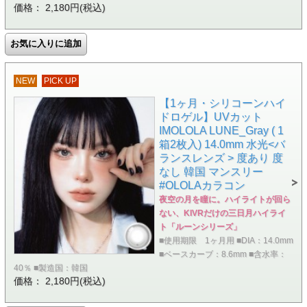
価格： 2,180円(税込)
NEW
PICK UP
【1ヶ月・シリコーンハイ
ドロゲル】UVカット
IMOLOLA LUNE_Gray ( 1
箱2枚入) 14.0mm 水光<バ
ランスレンズ > 度あり 度
なし 韓国 マンスリー
#OLOLAカラコン
夜空の月を瞳に。ハイライトが回ら
ない、KIVRだけの三日月ハイライ
ト「ルーンシリーズ」
■使用期限 1ヶ月用 ■DIA：14.0mm
■ベースカーブ：8.6mm ■含水率：
40％ ■製造国：韓国
価格： 2,180円(税込)