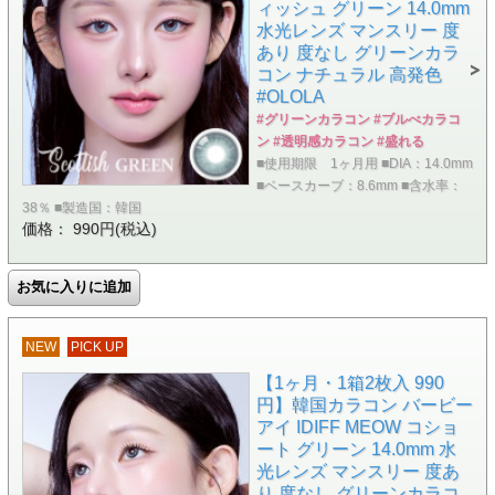
ィッシュ グリーン 14.0mm
水光レンズ マンスリー 度
あり 度なし グリーンカラ
コン ナチュラル 高発色
#OLOLA
#グリーンカラコン #ブルべカラコ
ン #透明感カラコン #盛れる
■使用期限 1ヶ月用 ■DIA：14.0mm
■ベースカーブ：8.6mm ■含水率：
38％ ■製造国：韓国
価格： 990円(税込)
NEW
PICK UP
【1ヶ月・1箱2枚入 990
円】韓国カラコン バービー
アイ IDIFF MEOW コショ
ート グリーン 14.0mm 水
光レンズ マンスリー 度あ
り 度なし グリーンカラコ