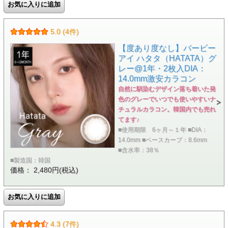
5.0 (4件)
【度あり度なし】バービー
アイ ハタタ（HATATA）グ
レー@1年・2枚入DIA：
14.0mm激安カラコン
自然に馴染むデザイン落ち着いた発
色のグレーでいつでも使いやすいナ
チュラルカラコン。韓国内でも売れ
てます♪
■使用期限 6ヶ月～１年 ■DIA：
14.0mm ■ベースカーブ：8.6mm
■含水率：38％
■製造国：韓国
価格： 2,480円(税込)
4.3 (7件)