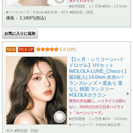
置がずれません
■使用期限 1ヶ月用 ■DIA：14.0mm
■ベースカーブ：8.6mm ■含水率：40％ ■製造国：韓国
価格： 2,180円(税込)
5.0 (2件)
NEW
PICK UP
【1ヶ月・シリコーンハイ
ドロゲル】UVカット
IMOLOLA LUNE_Choco ( 1
箱2枚入) 14.0mm 水光<バ
ランスレンズ > 度あり 度
なし 韓国 マンスリー
#OLOLAカラコン
夜空の月を瞳に。ハイライトが回ら
ない、KIVRだけの三日月ハイライ
ト「ルーンシリーズ」
■使用期限 1ヶ月用 ■DIA：14.0mm
■ベースカーブ：8.6mm ■含水率：
40％ ■製造国：韓国