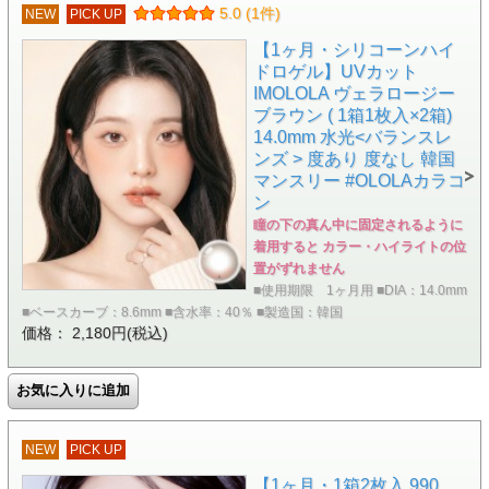
5.0 (1件)
NEW
PICK UP
【1ヶ月・シリコーンハイ
ドロゲル】UVカット
IMOLOLA ヴェラロージー
ブラウン ( 1箱1枚入×2箱)
14.0mm 水光<バランスレ
ンズ > 度あり 度なし 韓国
マンスリー #OLOLAカラコ
ン
瞳の下の真ん中に固定されるように
着用すると カラー・ハイライトの位
置がずれません
■使用期限 1ヶ月用 ■DIA：14.0mm
■ベースカーブ：8.6mm ■含水率：40％ ■製造国：韓国
価格： 2,180円(税込)
NEW
PICK UP
【1ヶ月・1箱2枚入 990