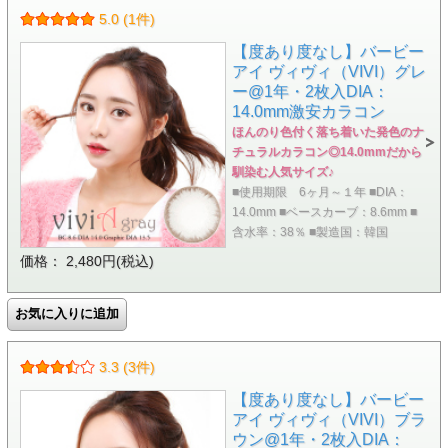
5.0 (1件)
【度あり度なし】バービー
アイ ヴィヴィ（VIVI）グレ
ー@1年・2枚入DIA：
14.0mm激安カラコン
ほんのり色付く落ち着いた発色のナ
チュラルカラコン◎14.0mmだから
馴染む人気サイズ♪
■使用期限 6ヶ月～１年 ■DIA：
14.0mm ■ベースカーブ：8.6mm ■
含水率：38％ ■製造国：韓国
価格： 2,480円(税込)
3.3 (3件)
【度あり度なし】バービー
アイ ヴィヴィ（VIVI）ブラ
ウン@1年・2枚入DIA：