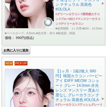
ン ナチュラル 高発色
#OLOLA
#グリーンカラコン #透明感カラコ
ン #ブルべ向け #マンスリーカラコ
ン #デイリーカラコン
■使用期限 1ヶ月用 ■DIA：14.0mm
■ベースカーブ：8.6mm ■含水率：38％ ■製造国：韓国
価格： 990円(税込)
NEW
PICK UP
【1ヶ月・1箱2枚入 990
円】韓国カラコン バービー
アイ IDIFF MEOW コショ
ート グレー 14.0mm 水光
レンズ マンスリー 度あり
度なし グレーカラコン ナ
チュラル 高発色 #OLOLA
#グレーカラコン #アッシュグレー #