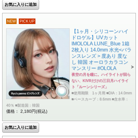
NEW
PICK UP
【1ヶ月・シリコーンハイ
ドロゲル】UVカット
IMOLOLA LUNE_Blue 1箱
2枚入り 14.0mm 水光<バラ
ンスレンズ > 度あり 度な
し 韓国 オーロラカラコン
マンスリー #OLOLA
夜空の月を瞳に。ハイライトが回ら
ない、KIVRだけの三日月ハイライ
ト「ルーンシリーズ」
■使用期限 1ヶ月用 ■DIA：14.0mm
■ベースカーブ：8.6mm ■含水率：
40％ ■製造国：韓国
価格： 2,180円(税込)