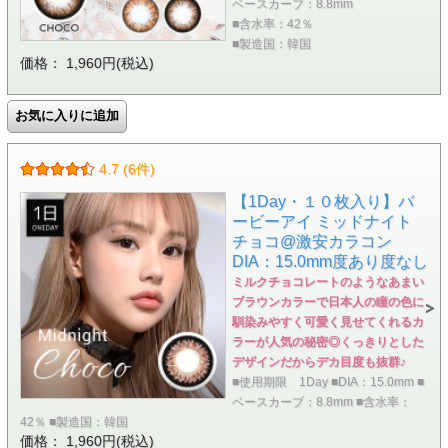
ベースカーブ：8.8mm
■含水率：42％
■製造国：韓国
価格： 1,960円(税込)
4.7 (6件)
【1Day・１０枚入り】バ
ービーアイ ミッドナイト
チョコ@激安カラコン
DIA：15.0mm度あり度なし
ミルクチョコレートのようなあまい
ブラウンカラーで日本人の瞳の色に
馴染みやすく可愛く見せてくれるカ
ラーが人気の秘密◎くっきりとした
デザインだからデカ目度も抜群♪
■使用期限 1Day ■DIA：15.0mm ■
ベースカーブ：8.8mm ■含水率：
42％ ■製造国：韓国
価格： 1,960円(税込)