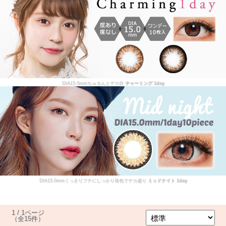
DIA15.0mmちゅるんとデカ目
チャーミング 1day
DIA15.0mmくっきりフチにしっかり発色でデカ盛り
ミッドナイト 1day
1 / 1ページ
（全15件）