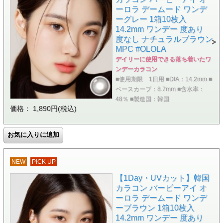
ーロラ デームード ワンデ
ーグレー 1箱10枚入
14.2mm ワンデー 度あり
度なし ナチュラルブラウン
MPC #OLOLA
デイリーに使用できる落ち着いたワ
ンデーカラコン
■使用期限 1日用 ■DIA：14.2mm ■
ベースカーブ：8.7mm ■含水率：
48％ ■製造国：韓国
価格： 1,890円(税込)
NEW
PICK UP
【1Day・UVカット】韓国
カラコン バービーアイ オ
ーロラ デームード ワンデ
ーブラウン 1箱10枚入
14.2mm ワンデー 度あり