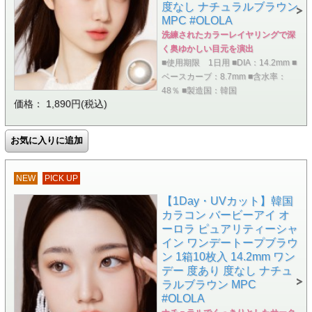
度なし ナチュラルブラウン
MPC #OLOLA
洗練されたカラーレイヤリングで深
く奥ゆかしい目元を演出
■使用期限 1日用 ■DIA：14.2mm ■
ベースカーブ：8.7mm ■含水率：
48％ ■製造国：韓国
価格： 1,890円(税込)
NEW
PICK UP
【1Day・UVカット】韓国
カラコン バービーアイ オ
ーロラ ピュアリティーシャ
イン ワンデートープブラウ
ン 1箱10枚入 14.2mm ワン
デー 度あり 度なし ナチュ
ラルブラウン MPC
#OLOLA