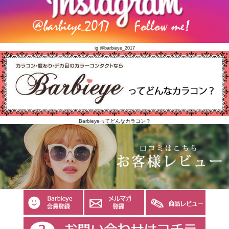
ig @barbieye_2017
Barbieyeってどんなカラコン？