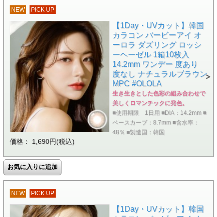
NEW
PICK UP
【1Day・UVカット】韓国
カラコン バービーアイ オ
ーロラ ダズリング ロッシ
ーヘーゼル 1箱10枚入
14.2mm ワンデー 度あり
度なし ナチュラルブラウン
MPC #OLOLA
生き生きとした色彩の組み合わせで
美しくロマンチックに発色。
■使用期限 1日用 ■DIA：14.2mm ■
ベースカーブ：8.7mm ■含水率：
48％ ■製造国：韓国
価格： 1,690円(税込)
NEW
PICK UP
【1Day・UVカット】韓国