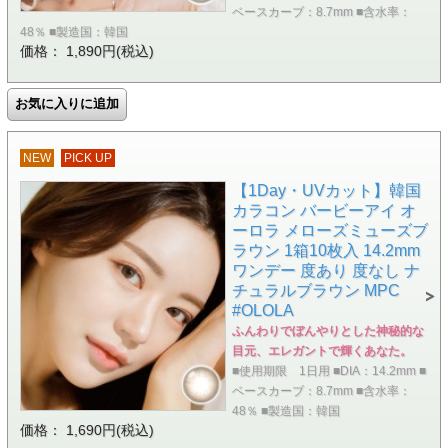
ベースカーブ：8.7mm ■含水率：
48％ ■製造国：韓国
価格： 1,890円(税込)
NEW
PICK UP
【1Day・UVカット】韓国
カラコン バービーアイ オ
ーロラ メローズミューズブ
ラウン 1箱10枚入 14.2mm
ワンデー 度あり 度なし ナ
チュラルブラウン MPC
#OLOLA
ふんわりでぼんやりとした神秘的な
目元、エレガントで輝くあなた。
■使用期限 1日用 ■DIA：14.2mm ■
ベースカーブ：8.7mm ■含水率：
48％ ■製造国：韓国
価格： 1,690円(税込)