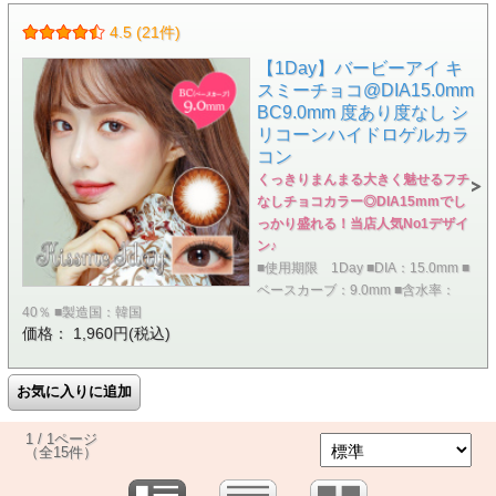
4.5 (21件)
【1Day】バービーアイ キ
スミーチョコ@DIA15.0mm
BC9.0mm 度あり度なし シ
リコーンハイドロゲルカラ
コン
くっきりまんまる大きく魅せるフチ
なしチョコカラー◎DIA15mmでし
っかり盛れる！当店人気No1デザイ
ン♪
■使用期限 1Day ■DIA：15.0mm ■
ベースカーブ：9.0mm ■含水率：
40％ ■製造国：韓国
価格： 1,960円(税込)
1 / 1ページ
（全15件）