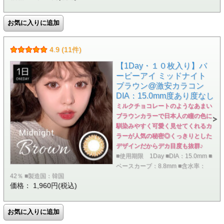
4.9 (11件)
【1Day・１０枚入り】バ
ービーアイ ミッドナイト
ブラウン@激安カラコン
DIA：15.0mm度あり度なし
ミルクチョコレートのようなあまい
ブラウンカラーで日本人の瞳の色に
馴染みやすく可愛く見せてくれるカ
ラーが人気の秘密◎くっきりとした
デザインだからデカ目度も抜群♪
■使用期限 1Day ■DIA：15.0mm ■
ベースカーブ：8.8mm ■含水率：
42％ ■製造国：韓国
価格： 1,960円(税込)