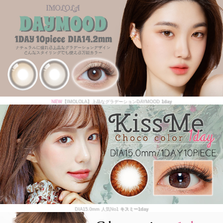
NEW
【IMOLOLA】上品なグラデーションDAYMOOD
1day
DIA15.0mm 人気No1
キスミー1day