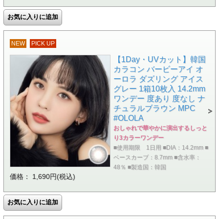
NEW
PICK UP
【1Day・UVカット】韓国
カラコン バービーアイ オ
ーロラ ダズリング アイス
グレー 1箱10枚入 14.2mm
ワンデー 度あり 度なし ナ
チュラルブラウン MPC
#OLOLA
おしゃれで華やかに演出するしっと
り3カラーワンデー
■使用期限 1日用 ■DIA：14.2mm ■
ベースカーブ：8.7mm ■含水率：
48％ ■製造国：韓国
価格： 1,690円(税込)