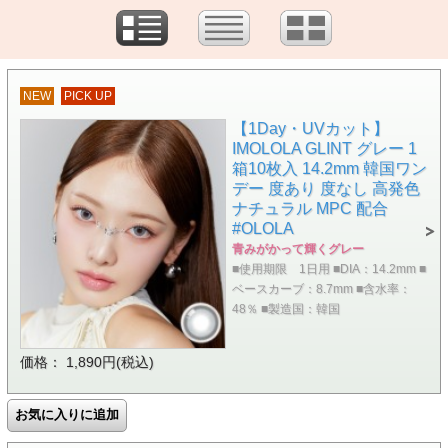
NEW
PICK UP
【1Day・UVカット】
IMOLOLA GLINT グレー 1
箱10枚入 14.2mm 韓国ワン
デー 度あり 度なし 高発色
ナチュラル MPC 配合
#OLOLA
青みがかって輝くグレー
■使用期限 1日用 ■DIA：14.2mm ■
ベースカーブ：8.7mm ■含水率：
48％ ■製造国：韓国
価格： 1,890円(税込)