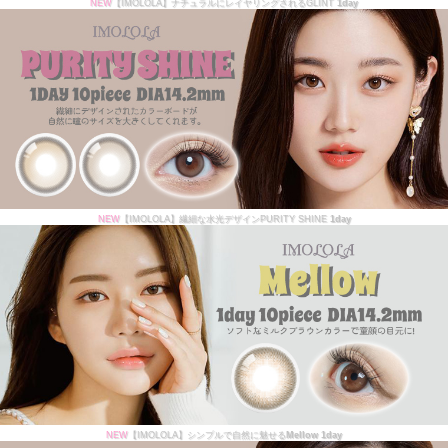
NEW
【IMOLOLA】ナチュラルにレイヤリングされるGLINT
1day
NEW
【IMOLOLA】繊細な水光デザインPURITY SHINE
1day
NEW
【IMOLOLA】シンプルで自然に魅せる
Mellow 1day