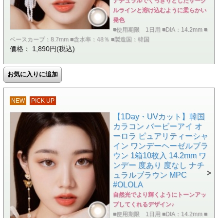
ナチュラルでくっきりとしたサーク
ルラインと溶け込むように柔らかい
発色
■使用期限 1日用 ■DIA：14.2mm ■
ベースカーブ：8.7mm ■含水率：48％ ■製造国：韓国
価格： 1,890円(税込)
NEW
PICK UP
【1Day・UVカット】韓国
カラコン バービーアイ オ
ーロラ ピュアリティーシャ
イン ワンデーヘーゼルブラ
ウン 1箱10枚入 14.2mm ワ
ンデー 度あり 度なし ナチ
ュラルブラウン MPC
#OLOLA
自然光でより輝くようにトーンアッ
プしてくれるデザイン♪
■使用期限 1日用 ■DIA：14.2mm ■