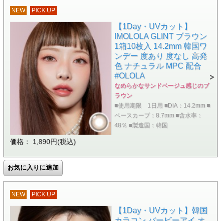
NEW
PICK UP
【1Day・UVカット】
IMOLOLA GLINT ブラウン
1箱10枚入 14.2mm 韓国ワ
ンデー 度あり 度なし 高発
色 ナチュラル MPC 配合
#OLOLA
なめらかなサンドベージュ感じのブ
ラウン
■使用期限 1日用 ■DIA：14.2mm ■
ベースカーブ：8.7mm ■含水率：
48％ ■製造国：韓国
価格： 1,890円(税込)
NEW
PICK UP
【1Day・UVカット】韓国
カラコン バービーアイ オ