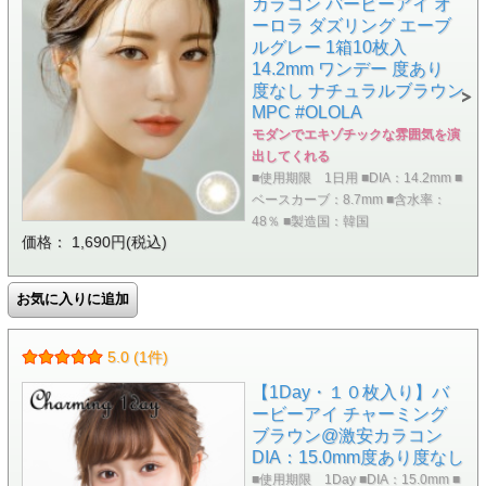
カラコン バービーアイ オ
ーロラ ダズリング エーブ
ルグレー 1箱10枚入
14.2mm ワンデー 度あり
度なし ナチュラルブラウン
MPC #OLOLA
モダンでエキゾチックな雰囲気を演
出してくれる
■使用期限 1日用 ■DIA：14.2mm ■
ベースカーブ：8.7mm ■含水率：
48％ ■製造国：韓国
価格： 1,690円(税込)
5.0 (1件)
【1Day・１０枚入り】バ
ービーアイ チャーミング
ブラウン@激安カラコン
DIA：15.0mm度あり度なし
■使用期限 1Day ■DIA：15.0mm ■