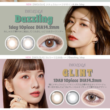
NEW
【IMOLOLA】ナチュラルハーフデザイン
A.ble 1day
NEW
【IMOLOLA】3カラーで立体感ハーフ
Dazzling 1day