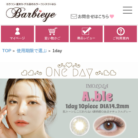
TOP
使用期限で選ぶ
1day
>
>