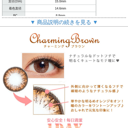
直径(DIA)
15.0mm
着色直径
14.6mm
BC
8.8mm
▼ 商品説明の続きを見る ▼
含水率
42%
内容
10枚(1箱)
製造方法
サンドイッチ製法
使用期限
1Day
製造国
韓国
ご
案内
個人輸入扱いとなります。
(必読)
御注意下さい
■使用に際しては、使用説明書をよくお読みください。
■連続してご使用の際は４時間おきに一度コンタクレンズを
外し目を休ませていただく事を推奨します。
【瓶の開封と使用説明書について】