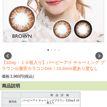
【1Day・１０枚入り】バービーアイ チャーミング ブ
ラウン@激安カラコンDIA：15.0mm度あり度なし
価格:1,960円(税込)
商品説明
商 品 詳 細
バービーアイ チャーミングブラウン【1Day】10
販売名
枚入り