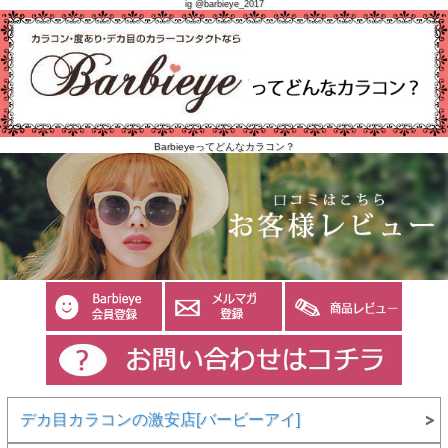
ig @barbieye_2017
Barbieyeってどんなカラコン？
デカ目カラコンの激安店[バービーアイ]