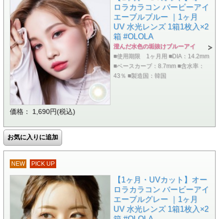
ロラカラコン バービーアイ
エーブルブルー ｜1ヶ月
UV 水光レンズ 1箱1枚入×2
箱 #OLOLA
澄んだ水色の垢抜けブルーアイ
■使用期限 1ヶ月用 ■DIA：14.2mm
■ベースカーブ：8.7mm ■含水率：
43％ ■製造国：韓国
価格： 1,690円(税込)
NEW
PICK UP
【1ヶ月・UVカット】オー
ロラカラコン バービーアイ
エーブルグレー ｜1ヶ月
UV 水光レンズ 1箱1枚入×2
箱 #OLOLA