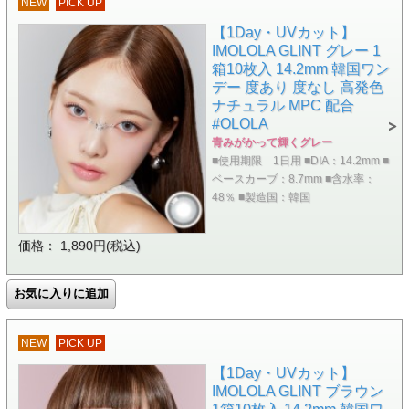
NEW
PICK UP
【1Day・UVカット】
IMOLOLA GLINT グレー 1
箱10枚入 14.2mm 韓国ワン
デー 度あり 度なし 高発色
ナチュラル MPC 配合
#OLOLA
青みがかって輝くグレー
■使用期限 1日用 ■DIA：14.2mm ■
ベースカーブ：8.7mm ■含水率：
48％ ■製造国：韓国
価格： 1,890円(税込)
NEW
PICK UP
【1Day・UVカット】
IMOLOLA GLINT ブラウン