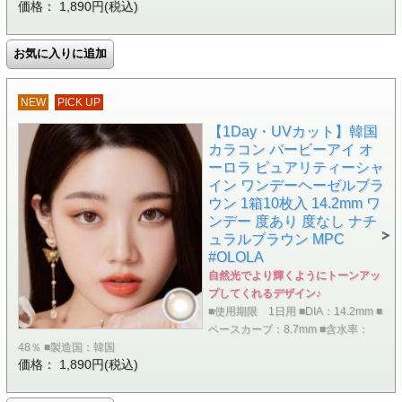
価格： 1,890円(税込)
NEW
PICK UP
【1Day・UVカット】韓国
カラコン バービーアイ オ
ーロラ ピュアリティーシャ
イン ワンデーヘーゼルブラ
ウン 1箱10枚入 14.2mm ワ
ンデー 度あり 度なし ナチ
ュラルブラウン MPC
#OLOLA
自然光でより輝くようにトーンアッ
プしてくれるデザイン♪
■使用期限 1日用 ■DIA：14.2mm ■
ベースカーブ：8.7mm ■含水率：
48％ ■製造国：韓国
価格： 1,890円(税込)