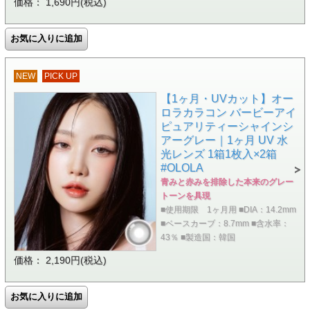
価格： 1,690円(税込)
NEW
PICK UP
【1ヶ月・UVカット】オー
ロラカラコン バービーアイ
ピュアリティーシャインシ
アーグレー｜1ヶ月 UV 水
光レンズ 1箱1枚入×2箱
#OLOLA
青みと赤みを排除した本来のグレー
トーンを具現
■使用期限 1ヶ月用 ■DIA：14.2mm
■ベースカーブ：8.7mm ■含水率：
43％ ■製造国：韓国
価格： 2,190円(税込)