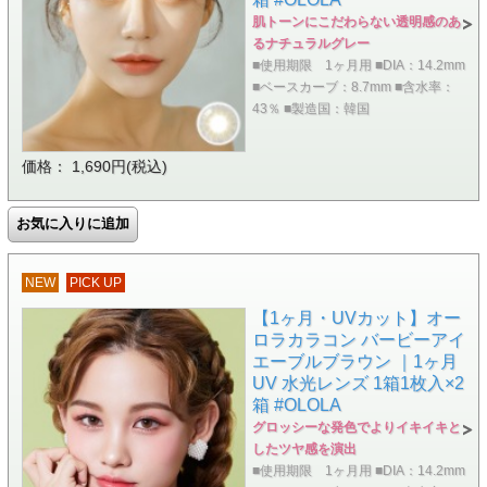
肌トーンにこだわらない透明感のあ
るナチュラルグレー
■使用期限 1ヶ月用 ■DIA：14.2mm
■ベースカーブ：8.7mm ■含水率：
43％ ■製造国：韓国
価格： 1,690円(税込)
NEW
PICK UP
【1ヶ月・UVカット】オー
ロラカラコン バービーアイ
エーブルブラウン ｜1ヶ月
UV 水光レンズ 1箱1枚入×2
箱 #OLOLA
グロッシーな発色でよりイキイキと
したツヤ感を演出
■使用期限 1ヶ月用 ■DIA：14.2mm