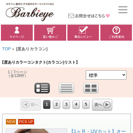
TOP
[度ありカラコン]
>
【度ありカラーコンタクト(カラコン)リスト】
1 / 7ページ
（全128件）
1
2
3
4
5
前へ
次へ
NEW
PICK UP
【1ヶ月・UVカット】オー