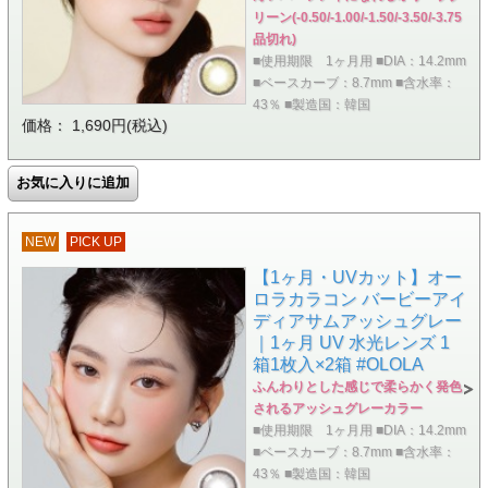
リーン(-0.50/-1.00/-1.50/-3.50/-3.75
品切れ)
■使用期限 1ヶ月用 ■DIA：14.2mm
■ベースカーブ：8.7mm ■含水率：
43％ ■製造国：韓国
価格： 1,690円(税込)
NEW
PICK UP
【1ヶ月・UVカット】オー
ロラカラコン バービーアイ
ディアサムアッシュグレー
｜1ヶ月 UV 水光レンズ 1
箱1枚入×2箱 #OLOLA
ふんわりとした感じで柔らかく発色
されるアッシュグレーカラー
■使用期限 1ヶ月用 ■DIA：14.2mm
■ベースカーブ：8.7mm ■含水率：
43％ ■製造国：韓国