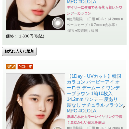
MPC #OLOLA
デイリーに使用できる落ち着いたワ
ンデーカラコン
■使用期限 1日用 ■DIA：14.2mm ■
ベースカーブ：8.7mm ■含水率：
48％ ■製造国：韓国
価格： 1,890円(税込)
NEW
PICK UP
【1Day・UVカット】韓国
カラコン バービーアイ オ
ーロラ デームード ワンデ
ーブラウン 1箱10枚入
14.2mm ワンデー 度あり
度なし ナチュラルブラウン
MPC #OLOLA
洗練されたカラーレイヤリングで深
く奥ゆかしい目元を演出
■使用期限 1日用 ■DIA：14.2mm ■