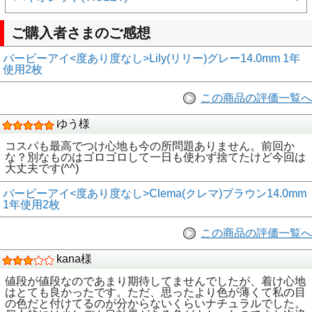
ご購入者さまのご感想
バービーアイ<度あり度なし>Lily(リリー)グレー14.0mm 1年
使用2枚
この商品の評価一覧へ
ゆう様
コスパも最高でつけ心地も今の所問題ありません。前回か
な？別なものはゴロゴロして一日も使わず捨てたけど今回は
大丈夫です(^^)
バービーアイ<度あり度なし>Clema(クレマ)ブラウン14.0mm
1年使用2枚
この商品の評価一覧へ
kana様
値段が値段なのであまり期待してませんでしたが、着け心地
はとても良かったです。ただ、思ったより色が薄くて私の目
の色だと付けてるのが分からないくらいナチュラルでした。