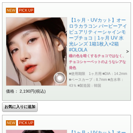
NEW
PICK UP
【1ヶ月・UVカット】オー
ロラカラコン バービーアイ
ピュアリティーシャインモ
ーブチョコ｜1ヶ月 UV 水
光レンズ 1箱1枚入×2箱
#OLOLA
瞳の色を暗くするチョコではなく、
チョコシャーベットのようなレアな
発色
■使用期限 1ヶ月用 ■DIA：14.2mm
■ベースカーブ：8.7mm ■含水率：
43％ ■製造国：韓国
価格： 2,190円(税込)
NEW
PICK UP
【1ヶ月・UVカット】オー