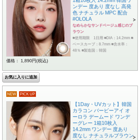
1箱10枚入 14.2mm 韓国ワ
ンデー 度あり 度なし 高発
色 ナチュラル MPC 配合
#OLOLA
なめらかなサンドベージュ感じのブ
ラウン
■使用期限 1日用 ■DIA：14.2mm ■
ベースカーブ：8.7mm ■含水率：
48％ ■製造国：韓国
価格： 1,890円(税込)
NEW
PICK UP
【1Day・UVカット】韓国
カラコン バービーアイ オ
ーロラ デームード ワンデ
ーグレー 1箱10枚入
14.2mm ワンデー 度あり
度なし ナチュラルブラウン