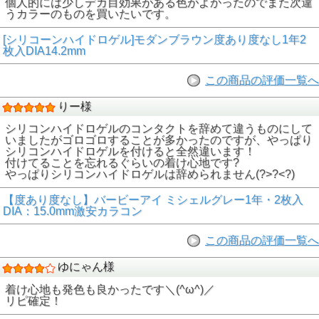
個人的には少しデカ目効果がある色がよかったのでまた次違
うカラーのものを買いたいです。
[シリコーンハイドロゲル]モダンブラウン度あり度なし1年2
枚入DIA14.2mm
この商品の評価一覧へ
りー様
シリコンハイドロゲルのコンタクトを辞めて違うものにして
いましたがゴロゴロすることが多かったのですが、やっぱり
シリコンハイドロゲルを付けると全然違います！
付けてることを忘れるぐらいの着け心地です?
やっぱりシリコンハイドロゲルは辞められません(?>?<?)
【度あり度なし】バービーアイ ミシェルグレー1年・2枚入
DIA：15.0mm激安カラコン
この商品の評価一覧へ
ゆにゃん様
着け心地も発色も良かったです＼(^ω^)／
リピ確定！