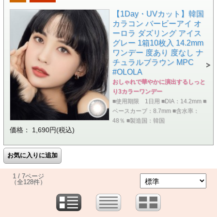
【1Day・UVカット】韓国
カラコン バービーアイ オ
ーロラ ダズリング アイス
グレー 1箱10枚入 14.2mm
ワンデー 度あり 度なし ナ
チュラルブラウン MPC
#OLOLA
おしゃれで華やかに演出するしっと
り3カラーワンデー
■使用期限 1日用 ■DIA：14.2mm ■
ベースカーブ：8.7mm ■含水率：
48％ ■製造国：韓国
価格： 1,690円(税込)
1 / 7ページ
（全128件）