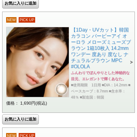
NEW
PICK UP
【1Day・UVカット】韓国
カラコン バービーアイ オ
ーロラ メローズミューズブ
ラウン 1箱10枚入 14.2mm
ワンデー 度あり 度なし ナ
チュラルブラウン MPC
#OLOLA
ふんわりでぼんやりとした神秘的な
目元、エレガントで輝くあなた。
■使用期限 1日用 ■DIA：14.2mm ■
ベースカーブ：8.7mm ■含水率：
48％ ■製造国：韓国
価格： 1,690円(税込)
NEW
PICK UP