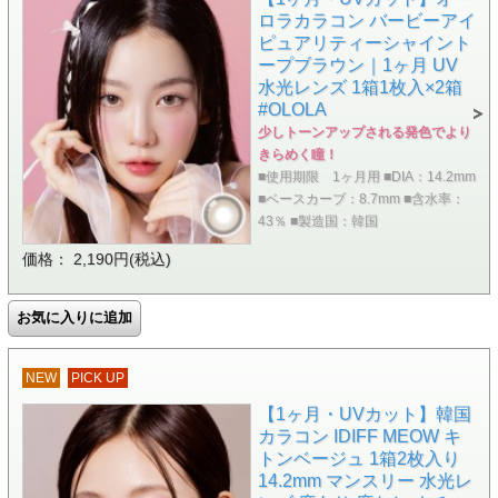
ロラカラコン バービーアイ
ピュアリティーシャイント
ープブラウン｜1ヶ月 UV
水光レンズ 1箱1枚入×2箱
#OLOLA
少しトーンアップされる発色でより
きらめく瞳！
■使用期限 1ヶ月用 ■DIA：14.2mm
■ベースカーブ：8.7mm ■含水率：
43％ ■製造国：韓国
価格： 2,190円(税込)
NEW
PICK UP
【1ヶ月・UVカット】韓国
カラコン IDIFF MEOW キ
トンベージュ 1箱2枚入り
14.2mm マンスリー 水光レ