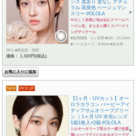
ンズ 度あり 度なし ナチュ
ラル 高発色 ベージュマン
スリー #OLOLA
やさしく自然に包み込むクリームベ
ージュ色、きらきら輝くスパークリ
ングディテール
■使用期限 1ヶ月用 ■DIA：14.2mm
■ベースカーブ：8.6mm ■含水率：
38％ ■製造国：韓国
価格： 1,320円(税込)
NEW
PICK UP
【1ヶ月・UVカット】オー
ロラカラコン バービーアイ
ディアサムオリーブグリー
ン ｜1ヶ月 UV 水光レンズ
1箱1枚入×2箱 #OLOLA
シルキーオリーブ系カラー感で色素
薄いハーフアイになれるオリーブグ