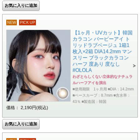
NEW
PICK UP
【1ヶ月・UVカット】韓国
カラコン バービーアイ ト
リッドラブベージュ 1箱1
枚入×2箱 DIA14.2mm マン
スリー ブラックカラコン
ハーフ 度あり 度なし
#OLOLA
わざとらしくない立体的なナチュラ
ルハーフアイを演出
■使用期限 1ヶ月用 ■DIA：14.2mm
■ベースカーブ：8.7mm ■含水率：
43％ ■製造国：韓国
価格： 2,190円(税込)