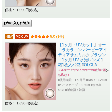
価格： 1,690円(税込)
5.0 (1件)
NEW
PICK UP
【1ヶ月・UVカット】オー
ロラカラコン バービーアイ
ディアサムミルクブラウン
｜1ヶ月 UV 水光レンズ 1
箱1枚入×2箱 #OLOLA
ミルキーアッシュカラーの魅力に落
ち込む！
■使用期限 1ヶ月用 ■DIA：14.2mm
■ベースカーブ：8.7mm ■含水率：
43％ ■製造国：韓国
価格： 1,690円(税込)