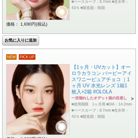
■ベースカーブ：8.7mm ■含水率：
43％ ■製造国：韓国
価格： 1,690円(税込)
NEW
PICK UP
【1ヶ月・UVカット】オー
ロラカラコン バービーアイ
スワニーピュアチョコ ｜1
ヶ月 UV 水光レンズ 1箱1
枚入×2箱 #OLOLA
一目惚れしたオデット姫の目差し
■使用期限 1ヶ月用 ■DIA：14.2mm
■ベースカーブ：8.7mm ■含水率：
43％ ■製造国：韓国