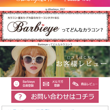
ig @barbieye_2017
Barbieyeってどんなカラコン？