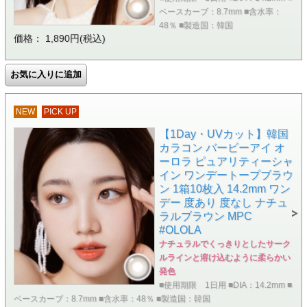
ベースカーブ：8.7mm ■含水率：
48％ ■製造国：韓国
価格： 1,890円(税込)
NEW
PICK UP
【1Day・UVカット】韓国
カラコン バービーアイ オ
ーロラ ピュアリティーシャ
イン ワンデートープブラウ
ン 1箱10枚入 14.2mm ワン
デー 度あり 度なし ナチュ
ラルブラウン MPC
#OLOLA
ナチュラルでくっきりとしたサーク
ルラインと溶け込むように柔らかい
発色
■使用期限 1日用 ■DIA：14.2mm ■
ベースカーブ：8.7mm ■含水率：48％ ■製造国：韓国