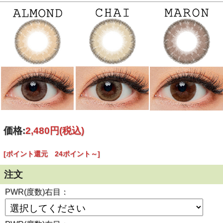
製造方法
サンドイッチ製法
内容
レンズ２枚/レンズケース/説明書
６ヶ月～１年間
使用期限
(使用頻度・使用方法により異なります。)
製造国
韓国 (KFDA認定)
ご
案内
個人輸入扱いとなります。
(必読)
御注意下さい
■使用に際しては、使用説明書をよくお読みください。
■連続してご使用の際は４時間おきに一度コンタクレンズを
外し目を休ませていただく事を推奨します。
【瓶の開封と使用説明書について】
価格:
2,480円
(税込)
[ポイント還元 24ポイント～]
注文
PWR(度数)右目：