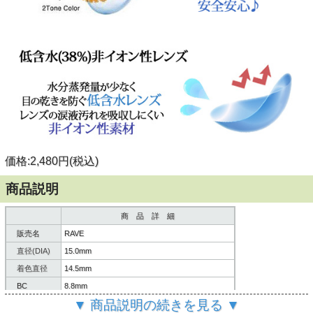
価格:2,480円(税込)
商品説明
商 品 詳 細
販売名
RAVE
直径(DIA)
15.0mm
着色直径
14.5mm
BC
8.8mm
▼ 商品説明の続きを見る ▼
含水率
38%