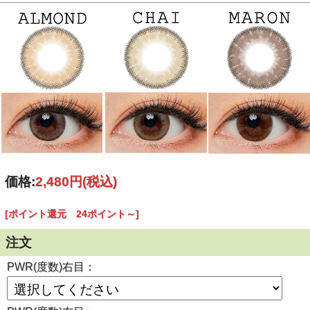
製造方法
サンドイッチ製法
内容
レンズ２枚/レンズケース/説明書
６ヶ月～１年間
使用期限
(使用頻度・使用方法により異なります。)
製造国
韓国 (KFDA認定)
ご
案内
個人輸入扱いとなります。
(必読)
御注意下さい
■使用に際しては、使用説明書をよくお読みください。
■連続してご使用の際は４時間おきに一度コンタクレンズを
外し目を休ませていただく事を推奨します。
【瓶の開封と使用説明書について】
価格:
2,480円
(税込)
[ポイント還元 24ポイント～]
注文
PWR(度数)右目：