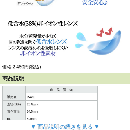
価格:2,480円(税込)
商品説明
商 品 詳 細
販売名
RAVE
直径(DIA)
15.0mm
着色直径
14.5mm
BC
8.8mm
▼ 商品説明の続きを見る ▼
含水率
38%