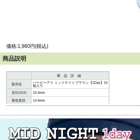
価格:1,960円(税込)
商品説明
商 品 詳 細
バービーアイ ミッドナイトブラウン【1Day】10
販売名
枚入り
直径(DIA)
15.0mm
着色直径
14.6mm
BC
8.8mm
含水率
42%
内容
10枚(1箱)
製造方法
サンドイッチ製法
使用期限
1Day