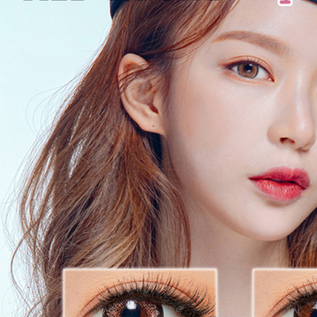
製造国
韓国
ご
案内
個人輸入扱いとなります。
(必読)
御注意下さい
■使用に際しては、使用説明書をよくお読みください。
■連続してご使用の際は４時間おきに一度コンタクレンズを
外し目を休ませていただく事を推奨します。
【瓶の開封と使用説明書について】