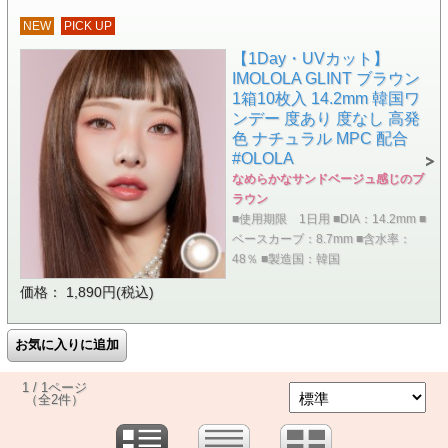
NEW
PICK UP
【1Day・UVカット】
IMOLOLA GLINT ブラウン
1箱10枚入 14.2mm 韓国ワ
ンデー 度あり 度なし 高発
色 ナチュラル MPC 配合
#OLOLA
なめらかなサンドベージュ感じのブ
ラウン
■使用期限 1日用 ■DIA：14.2mm ■
ベースカーブ：8.7mm ■含水率：
48％ ■製造国：韓国
価格： 1,890円(税込)
1 / 1ページ
（全2件）