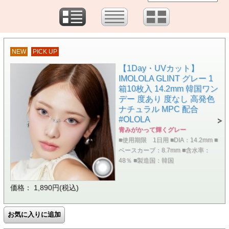
NEW
PICK UP
【1Day・UVカット】
IMOLOLA GLINT グレー 1
箱10枚入 14.2mm 韓国ワン
デー 度あり 度なし 高発色
ナチュラル MPC 配合
#OLOLA
青みがかって輝くグレー
■使用期限 1日用 ■DIA：14.2mm ■
ベースカーブ：8.7mm ■含水率：
48％ ■製造国：韓国
価格： 1,890円(税込)