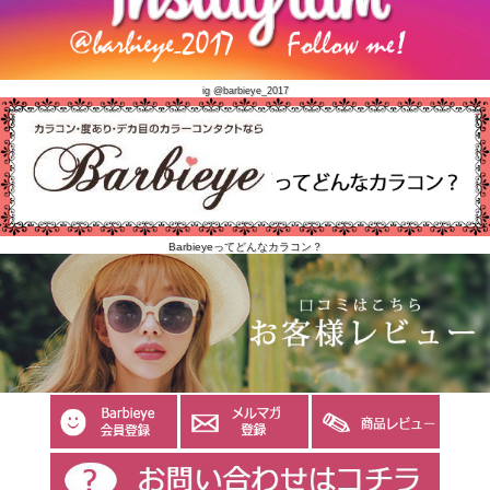
ig @barbieye_2017
Barbieyeってどんなカラコン？