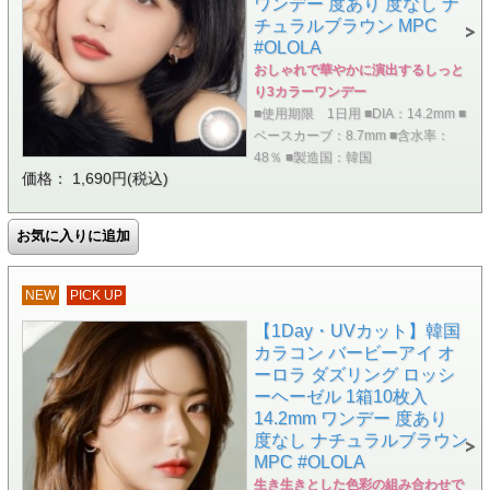
ワンデー 度あり 度なし ナ
チュラルブラウン MPC
#OLOLA
おしゃれで華やかに演出するしっと
り3カラーワンデー
■使用期限 1日用 ■DIA：14.2mm ■
ベースカーブ：8.7mm ■含水率：
48％ ■製造国：韓国
価格： 1,690円(税込)
NEW
PICK UP
【1Day・UVカット】韓国
カラコン バービーアイ オ
ーロラ ダズリング ロッシ
ーヘーゼル 1箱10枚入
14.2mm ワンデー 度あり
度なし ナチュラルブラウン
MPC #OLOLA
生き生きとした色彩の組み合わせで