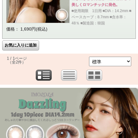
美しくロマンチックに発色。
■使用期限 1日用 ■DIA：14.2mm ■
ベースカーブ：8.7mm ■含水率：
48％ ■製造国：韓国
価格： 1,690円(税込)
1 / 1ページ
（全2件）