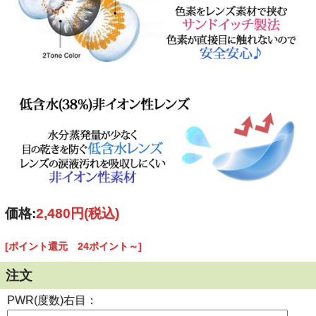
製造国
韓国
ご
案内
個人輸入扱いとなります。
(必読)
御注意下さい
■使用に際しては、使用説明書をよくお読みください。
■連続してご使用の際は４時間おきに一度コンタクレンズを
外し目を休ませていただく事を推奨します。
【瓶の開封と使用説明書について】
価格:
2,480円
(税込)
[ポイント還元 24ポイント～]
注文
PWR(度数)右目：