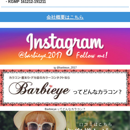
・KGMP 161212-191211
会社概要はこちら
ig @barbieye_2017
Barbieyeってどんなカラコン？