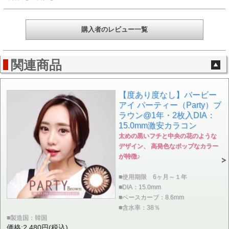
購入者のレビュー一覧
関連商品
【度あり度なし】バービー
アイ パーティー（Party）ブ
ラウン@1年・2枚入DIA：
15.0mm激安カラコン
太めの黒いフチと中央の花のような
デザイン、 高発色なポップなカラー
が特徴♪
■使用期限 6ヶ月～１年
■DIA：15.0mm
■ベースカーブ：8.6mm
■含水率：38％
■製造国：韓国
価格:2,480円(税込)