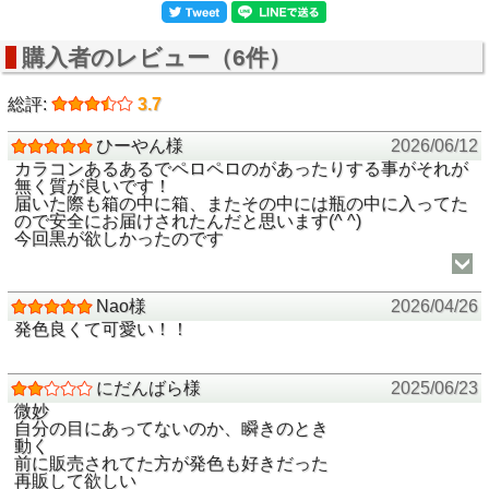
購入者のレビュー（6件）
総評:
3.7
ひーやん様
2026/06/12
カラコンあるあるでペロペロのがあったりする事がそれが
無く質が良いです！
届いた際も箱の中に箱、またその中には瓶の中に入ってた
ので安全にお届けされたんだと思います(^ ^)
今回黒が欲しかったのです
Nao様
2026/04/26
発色良くて可愛い！！
にだんばら様
2025/06/23
微妙
自分の目にあってないのか、瞬きのとき
動く
前に販売されてた方が発色も好きだった
再販して欲しい