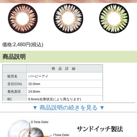
価格:2,480円(税込)
商品説明
商 品 詳 細
販売名
バービーアイ
直径(DIA)
15.0mm
着色直径
14.8mm
BC
8.6mm(在庫状況により異なります)
▼ 商品説明の続きを見る ▼
含水率
38%
内容
レンズ２枚/説明書
製造方法
サンドイッチ製法
６ヶ月～１年間
使用期限
(使用頻度・使用方法により異なります。)