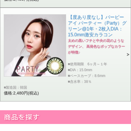
【度あり度なし】バービー
アイ パーティー（Party）グ
リーン@1年・2枚入DIA：
15.0mm激安カラコン
太めの黒いフチと中央の花のような
デザイン、 高発色なポップなカラー
が特徴♪
■使用期限 6ヶ月～１年
■DIA：15.0mm
■ベースカーブ：8.6mm
■含水率：38％
■製造国：韓国
価格:2,480円(税込)