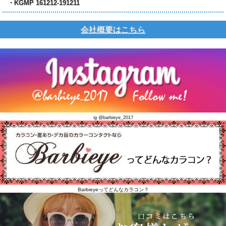
・KGMP 161212-191211
会社概要はこちら
ig @barbieye_2017
Barbieyeってどんなカラコン？