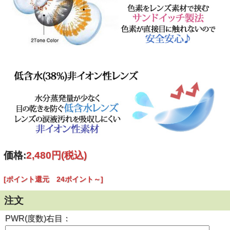
製造国
韓国
ご
案内
個人輸入扱いとなります。
(必読)
御注意下さい
■使用に際しては、使用説明書をよくお読みください。
■連続してご使用の際は４時間おきに一度コンタクレンズを
外し目を休ませていただく事を推奨します。
【瓶の開封と使用説明書について】
価格:
2,480円
(税込)
[ポイント還元 24ポイント～]
注文
PWR(度数)右目：