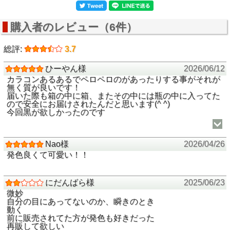
購入者のレビュー（6件）
総評:
3.7
ひーやん様
2026/06/12
カラコンあるあるでペロペロのがあったりする事がそれが
無く質が良いです！
届いた際も箱の中に箱、またその中には瓶の中に入ってた
ので安全にお届けされたんだと思います(^ ^)
今回黒が欲しかったのです
Nao様
2026/04/26
発色良くて可愛い！！
にだんばら様
2025/06/23
微妙
自分の目にあってないのか、瞬きのとき
動く
前に販売されてた方が発色も好きだった
再販して欲しい