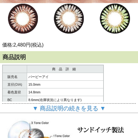
価格:2,480円(税込)
商品説明
商 品 詳 細
販売名
バービーアイ
直径(DIA)
15.0mm
着色直径
14.8mm
BC
8.6mm(在庫状況により異なります)
▼ 商品説明の続きを見る ▼
含水率
38%
内容
レンズ２枚/説明書
製造方法
サンドイッチ製法
６ヶ月～１年間
使用期限
(使用頻度・使用方法により異なります。)