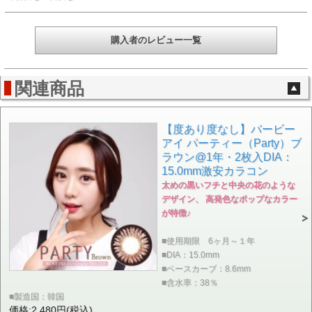
購入者のレビュー一覧
関連商品
【度あり度なし】バービー
アイ パーティー（Party）ブ
ラウン@1年・2枚入DIA：
15.0mm激安カラコン
太めの黒いフチと中央の花のような
デザイン、 高発色なポップなカラー
が特徴♪
■使用期限 6ヶ月～１年
■DIA：15.0mm
■ベースカーブ：8.6mm
■含水率：38％
■製造国：韓国
価格:2,480円(税込)