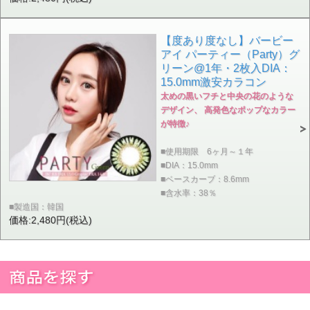
【度あり度なし】バービー
アイ パーティー（Party）グ
リーン@1年・2枚入DIA：
15.0mm激安カラコン
太めの黒いフチと中央の花のような
デザイン、 高発色なポップなカラー
が特徴♪
■使用期限 6ヶ月～１年
■DIA：15.0mm
■ベースカーブ：8.6mm
■含水率：38％
■製造国：韓国
価格:2,480円(税込)