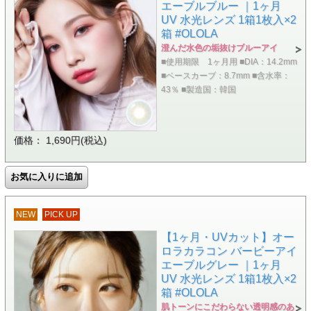
エーブルブルー ｜1ヶ月
UV 水光レンズ 1箱1枚入×2
箱 #OLOLA
澄んだ水色の垢抜けブルーアイ
■使用期限 1ヶ月用 ■DIA：14.2mm
■ベースカーブ：8.7mm ■含水率：
43％ ■製造国：韓国
価格： 1,690円(税込)
NEW
PICK UP
【1ヶ月・UVカット】オー
ロラカラコン バービーアイ
エーブルグレー ｜1ヶ月
UV 水光レンズ 1箱1枚入×2
箱 #OLOLA
肌トーンにこだわらない透明感のあ