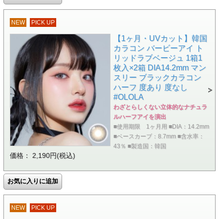
NEW
PICK UP
【1ヶ月・UVカット】韓国
カラコン バービーアイ ト
リッドラブベージュ 1箱1
枚入×2箱 DIA14.2mm マン
スリー ブラックカラコン
ハーフ 度あり 度なし
#OLOLA
わざとらしくない立体的なナチュラ
ルハーフアイを演出
■使用期限 1ヶ月用 ■DIA：14.2mm
■ベースカーブ：8.7mm ■含水率：
43％ ■製造国：韓国
価格： 2,190円(税込)
NEW
PICK UP