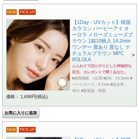
NEW
PICK UP
【1Day・UVカット】韓国
カラコン バービーアイ オ
ーロラ メローズミューズブ
ラウン 1箱10枚入 14.2mm
ワンデー 度あり 度なし ナ
チュラルブラウン MPC
#OLOLA
ふんわりでぼんやりとした神秘的な
目元、エレガントで輝くあなた。
■使用期限 1日用 ■DIA：14.2mm ■
ベースカーブ：8.7mm ■含水率：
48％ ■製造国：韓国
価格： 1,690円(税込)
NEW
PICK UP