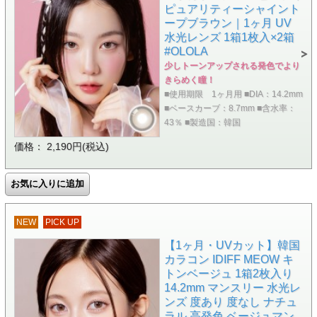
ピュアリティーシャイント
ープブラウン｜1ヶ月 UV
水光レンズ 1箱1枚入×2箱
#OLOLA
少しトーンアップされる発色でより
きらめく瞳！
■使用期限 1ヶ月用 ■DIA：14.2mm
■ベースカーブ：8.7mm ■含水率：
43％ ■製造国：韓国
価格： 2,190円(税込)
NEW
PICK UP
【1ヶ月・UVカット】韓国
カラコン IDIFF MEOW キ
トンベージュ 1箱2枚入り
14.2mm マンスリー 水光レ
ンズ 度あり 度なし ナチュ
ラル 高発色 ベージュマン