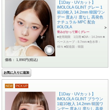
【1Day・UVカット】
IMOLOLA GLINT グレー 1
箱10枚入 14.2mm 韓国ワン
デー 度あり 度なし 高発色
ナチュラル MPC 配合
#OLOLA
青みがかって輝くグレー
■使用期限 1日用 ■DIA：14.2mm ■
ベースカーブ：8.7mm ■含水率：
48％ ■製造国：韓国
価格： 1,890円(税込)
NEW
PICK UP
【1Day・UVカット】
IMOLOLA GLINT ブラウン
1箱10枚入 14.2mm 韓国ワ
ンデー 度あり 度なし 高発