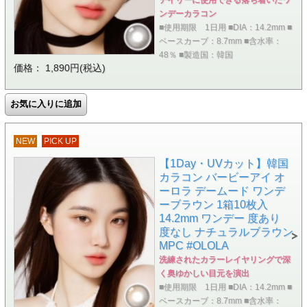
デイリーに使用できる落ち着いたワ
ンデーカラコン
■使用期限 1日用 ■DIA：14.2mm ■
ベースカーブ：8.7mm ■含水率：
48％ ■製造国：韓国
価格： 1,890円(税込)
NEW
PICK UP
【1Day・UVカット】韓国
カラコン バービーアイ オ
ーロラ デームード ワンデ
ーブラウン 1箱10枚入
14.2mm ワンデー 度あり
度なし ナチュラルブラウン
MPC #OLOLA
洗練されたカラーレイヤリングで深
く奥ゆかしい目元を演出
■使用期限 1日用 ■DIA：14.2mm ■
ベースカーブ：8.7mm ■含水率：