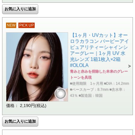
NEW
PICK UP
【1ヶ月・UVカット】オー
ロラカラコン バービーアイ
ピュアリティーシャインシ
アーグレー｜1ヶ月 UV 水
光レンズ 1箱1枚入×2箱
#OLOLA
青みと赤みを排除した本来のグレー
トーンを具現
■使用期限 1ヶ月用 ■DIA：14.2mm
■ベースカーブ：8.7mm ■含水率：
43％ ■製造国：韓国
価格： 2,190円(税込)