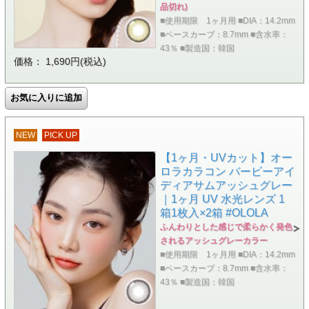
品切れ)
■使用期限 1ヶ月用 ■DIA：14.2mm
■ベースカーブ：8.7mm ■含水率：
43％ ■製造国：韓国
価格： 1,690円(税込)
NEW
PICK UP
【1ヶ月・UVカット】オー
ロラカラコン バービーアイ
ディアサムアッシュグレー
｜1ヶ月 UV 水光レンズ 1
箱1枚入×2箱 #OLOLA
ふんわりとした感じで柔らかく発色
されるアッシュグレーカラー
■使用期限 1ヶ月用 ■DIA：14.2mm
■ベースカーブ：8.7mm ■含水率：
43％ ■製造国：韓国