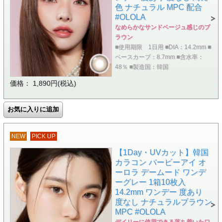
色 ナチュラル MPC 配合
#OLOLA
なめらかなサンドベージュ感じのブ
ラウン
■使用期限 1日用 ■DIA：14.2mm ■
ベースカーブ：8.7mm ■含水率：
48％ ■製造国：韓国
価格： 1,890円(税込)
NEW
PICK UP
【1Day・UVカット】韓国
カラコン バービーアイ オ
ーロラ デームード ワンデ
ーグレー 1箱10枚入
14.2mm ワンデー 度あり
度なし ナチュラルブラウン
MPC #OLOLA