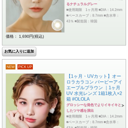
るナチュラルグレー
■使用期限 1ヶ月用 ■DIA：14.2mm
■ベースカーブ：8.7mm ■含水率：
43％ ■製造国：韓国
価格： 1,690円(税込)
NEW
PICK UP
【1ヶ月・UVカット】オー
ロラカラコン バービーアイ
エーブルブラウン ｜1ヶ月
UV 水光レンズ 1箱1枚入×2
箱 #OLOLA
グロッシーな発色でよりイキイキと
したツヤ感を演出
■使用期限 1ヶ月用 ■DIA：14.2mm
■ベースカーブ：8.7mm ■含水率：
43％ ■製造国：韓国