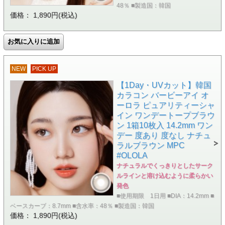
48％ ■製造国：韓国
価格： 1,890円(税込)
NEW
PICK UP
【1Day・UVカット】韓国
カラコン バービーアイ オ
ーロラ ピュアリティーシャ
イン ワンデートープブラウ
ン 1箱10枚入 14.2mm ワン
デー 度あり 度なし ナチュ
ラルブラウン MPC
#OLOLA
ナチュラルでくっきりとしたサーク
ルラインと溶け込むように柔らかい
発色
■使用期限 1日用 ■DIA：14.2mm ■
ベースカーブ：8.7mm ■含水率：48％ ■製造国：韓国
価格： 1,890円(税込)