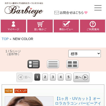
TOP
NEW COLOR
>
1 / 5ページ
（全87件）
1
2
3
4
5
前へ
次へ
NEW
PICK UP
【1ヶ月・UVカット】オー
ロラカラコン バービーアイ