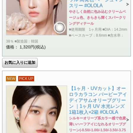
スリー #OLOLA
やさしく自然に包み込むクリームベ
ージュ色、きらきら輝くスパークリ
ングディテール
■使用期限 1ヶ月用 ■DIA：14.2mm
■ベースカーブ：8.6mm ■含水率：
38％ ■製造国：韓国
価格： 1,320円(税込)
NEW
PICK UP
【1ヶ月・UVカット】オー
ロラカラコン バービーアイ
ディアサムオリーブグリー
ン ｜1ヶ月 UV 水光レンズ
1箱1枚入×2箱 #OLOLA
シルキーオリーブ系カラー感で色素
薄いハーフアイになれるオリーブグ
リーン(-0.50/-1.00/-1.50/-3.50/-3.75