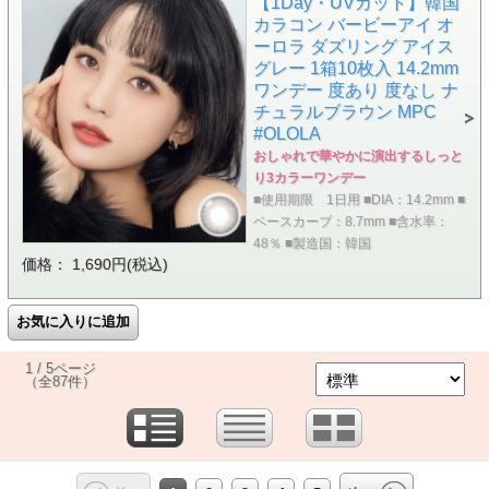
【1Day・UVカット】韓国
カラコン バービーアイ オ
ーロラ ダズリング アイス
グレー 1箱10枚入 14.2mm
ワンデー 度あり 度なし ナ
チュラルブラウン MPC
#OLOLA
おしゃれで華やかに演出するしっと
り3カラーワンデー
■使用期限 1日用 ■DIA：14.2mm ■
ベースカーブ：8.7mm ■含水率：
48％ ■製造国：韓国
価格： 1,690円(税込)
1 / 5ページ
（全87件）