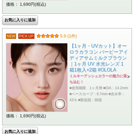
価格： 1,690円(税込)
5.0 (1件)
NEW
PICK UP
【1ヶ月・UVカット】オー
ロラカラコン バービーアイ
ディアサムミルクブラウン
｜1ヶ月 UV 水光レンズ 1
箱1枚入×2箱 #OLOLA
ミルキーアッシュカラーの魅力に落
ち込む！
■使用期限 1ヶ月用 ■DIA：14.2mm
■ベースカーブ：8.7mm ■含水率：
43％ ■製造国：韓国
価格： 1,690円(税込)