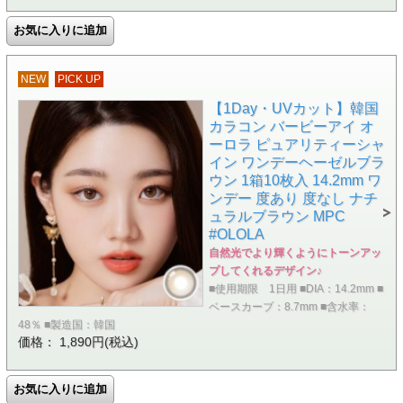
NEW
PICK UP
【1Day・UVカット】韓国
カラコン バービーアイ オ
ーロラ ピュアリティーシャ
イン ワンデーヘーゼルブラ
ウン 1箱10枚入 14.2mm ワ
ンデー 度あり 度なし ナチ
ュラルブラウン MPC
#OLOLA
自然光でより輝くようにトーンアッ
プしてくれるデザイン♪
■使用期限 1日用 ■DIA：14.2mm ■
ベースカーブ：8.7mm ■含水率：
48％ ■製造国：韓国
価格： 1,890円(税込)