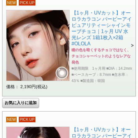
NEW
PICK UP
【1ヶ月・UVカット】オー
ロラカラコン バービーアイ
ピュアリティーシャインモ
ーブチョコ｜1ヶ月 UV 水
光レンズ 1箱1枚入×2箱
#OLOLA
瞳の色を暗くするチョコではなく、
チョコシャーベットのようなレアな
発色
■使用期限 1ヶ月用 ■DIA：14.2mm
■ベースカーブ：8.7mm ■含水率：
43％ ■製造国：韓国
価格： 2,190円(税込)
NEW
PICK UP
【1ヶ月・UVカット】オー
ロラカラコン バービーアイ