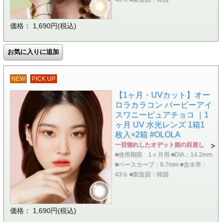
価格： 1,690円(税込)
NEW
PICK UP
【1ヶ月・UVカット】オー
ロラカラコン バービーアイ
スワニーピュアチョコ ｜1
ヶ月 UV 水光レンズ 1箱1
枚入×2箱 #OLOLA
一目惚れしたオデット姫の目差し
■使用期限 1ヶ月用 ■DIA：14.2mm
■ベースカーブ：8.7mm ■含水率：
43％ ■製造国：韓国
価格： 1,690円(税込)