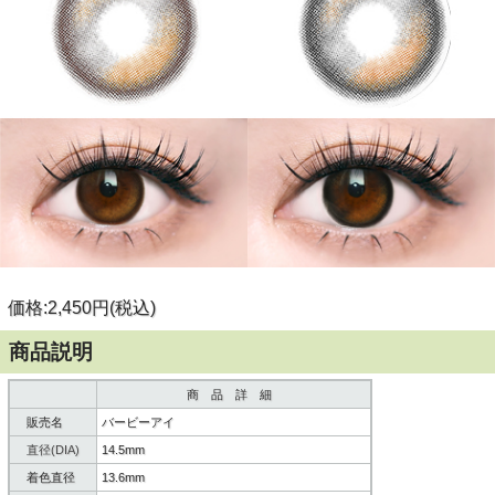
価格:2,450円(税込)
商品説明
商 品 詳 細
販売名
バービーアイ
直径(DIA)
14.5mm
着色直径
13.6mm