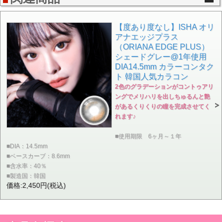
【度あり度なし】ISHA オリ
アナエッジプラス
（ORIANA EDGE PLUS）
シェードグレー@1年使用
DIA14.5mm カラーコンタク
ト 韓国人気カラコン
2色のグラデーションがコントゥアリ
ングでメリハリを出しちゅるんと艶
があるくりくりの瞳を完成させてく
れます♪
■使用期限 6ヶ月～１年
■DIA：14.5mm
■ベースカーブ：8.6mm
■含水率：40％
■製造国：韓国
価格:2,450円(税込)