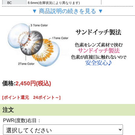
BC
8.6mm(在庫状況により異なります)
▼ 商品説明の続きを見る ▼
含水率
40%
内容
レンズ２枚/説明書
製造方法
サンドイッチ製法
６ヶ月～１年間
使用期限
(使用頻度・使用方法により異なります。)
製造国
韓国
ご
案内
個人輸入扱いとなります。
(必読)
御注意下さい
■使用に際しては、使用説明書をよくお読みください。
■連続してご使用の際は４時間おきに一度コンタクレンズを
外し目を休ませていただく事を推奨します。
【瓶の開封と使用説明書について】
価格:
2,450円
(税込)
[ポイント還元 24ポイント～]
注文
PWR(度数)右目：