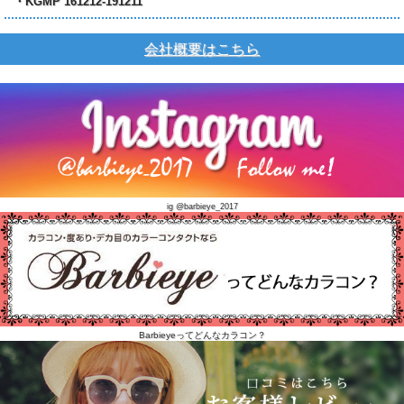
・KGMP 161212-191211
会社概要はこちら
ig @barbieye_2017
Barbieyeってどんなカラコン？