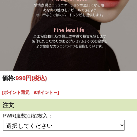
価格:
990円
(税込)
[ポイント還元 9ポイント～]
注文
PWR(度数)1箱2枚入：