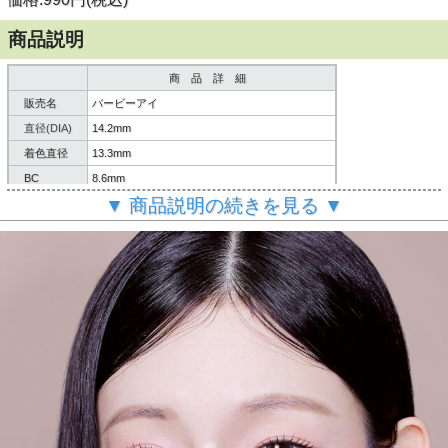
商品説明
商 品 詳 細
販売名
バービーアイ
直径(DIA)
14.2mm
着色直径
13.3mm
BC
8.6mm
▼ 商品説明の続きを見る ▼
含水率
38%
内容
レンズ2枚/説明書
商品素材
HEMA
素材
使用期限
1ヶ月用
製造国
韓国
ご
案内
個人輸入扱いとなります。
(必読)
御注意下さい
■使用に際しては、使用説明書をよくお読みください。
■連続してご使用の際は４時間おきに一度コンタクレンズを
外し目を休ませていただく事を推奨します。
【瓶の開封と使用説明書について】