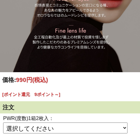
価格:
990円
(税込)
[ポイント還元 9ポイント～]
注文
PWR(度数)1箱2枚入：