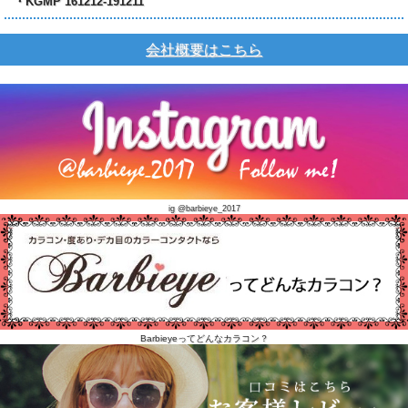
・KGMP 161212-191211
会社概要はこちら
ig @barbieye_2017
Barbieyeってどんなカラコン？