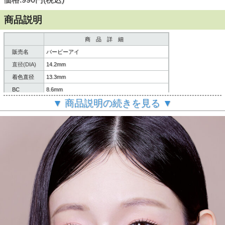
商品説明
商 品 詳 細
販売名
バービーアイ
直径(DIA)
14.2mm
着色直径
13.3mm
BC
8.6mm
▼ 商品説明の続きを見る ▼
含水率
38%
内容
レンズ2枚/説明書
商品素材
HEMA
素材
使用期限
1ヶ月用
製造国
韓国
ご
案内
個人輸入扱いとなります。
(必読)
御注意下さい
■使用に際しては、使用説明書をよくお読みください。
■連続してご使用の際は４時間おきに一度コンタクレンズを
外し目を休ませていただく事を推奨します。
【瓶の開封と使用説明書について】