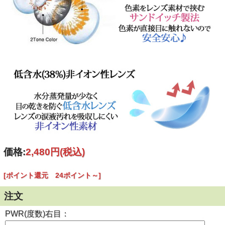
製造国
韓国
ご
案内
個人輸入扱いとなります。
(必読)
御注意下さい
■使用に際しては、使用説明書をよくお読みください。
■連続してご使用の際は４時間おきに一度コンタクレンズを
外し目を休ませていただく事を推奨します。
【瓶の開封と使用説明書について】
価格:
2,480円
(税込)
[ポイント還元 24ポイント～]
注文
PWR(度数)右目：