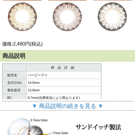
価格:2,480円(税込)
商品説明
商 品 詳 細
販売名
バービーアイ
直径(DIA)
14.5mm
着色直径
13.8mm
BC
8.7mm(在庫状況により異なります)
▼ 商品説明の続きを見る ▼
含水率
38%
内容
レンズ２枚/説明書
製造方法
サンドイッチ製法
６ヶ月～１年間
使用期限
(使用頻度・使用方法により異なります。)