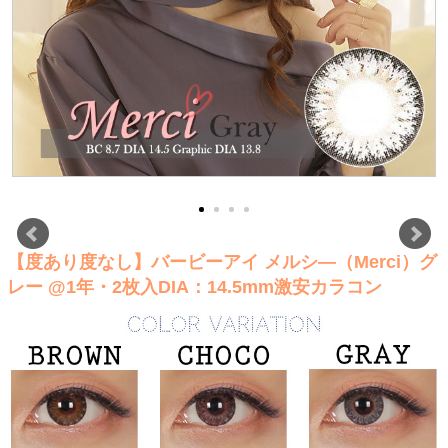
【度あり度なし】バービーアイ メルシ―（Merci）グ
レー @1年・2枚入DIA：14.5mm激安カラコン