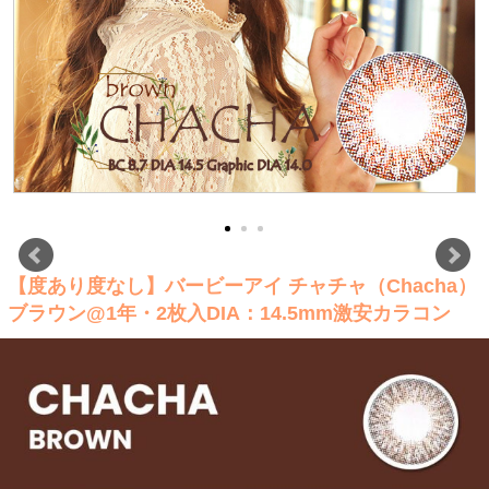
【度あり度なし】バービーアイ チャチャ（Chacha）
ブラウン@1年・2枚入DIA：14.5mm激安カラコン