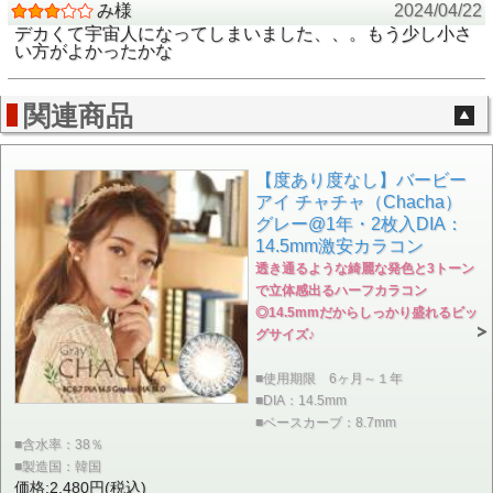
み様
2024/04/22
デカくて宇宙人になってしまいました、、。もう少し小さ
い方がよかったかな
関連商品
【度あり度なし】バービー
アイ チャチャ（Chacha）
グレー@1年・2枚入DIA：
14.5mm激安カラコン
透き通るような綺麗な発色と3トーン
で立体感出るハーフカラコン
◎14.5mmだからしっかり盛れるビッ
グサイズ♪
■使用期限 6ヶ月～１年
■DIA：14.5mm
■ベースカーブ：8.7mm
■含水率：38％
■製造国：韓国
価格:2,480円(税込)