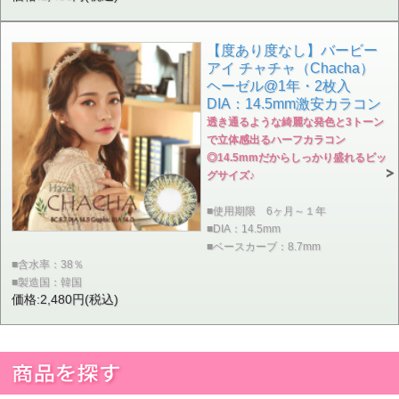
【度あり度なし】バービー
アイ チャチャ（Chacha）
ヘーゼル@1年・2枚入
DIA：14.5mm激安カラコン
透き通るような綺麗な発色と3トーン
で立体感出るハーフカラコン
◎14.5mmだからしっかり盛れるビッ
グサイズ♪
■使用期限 6ヶ月～１年
■DIA：14.5mm
■ベースカーブ：8.7mm
■含水率：38％
■製造国：韓国
価格:2,480円(税込)