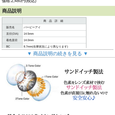
価格:2,480円(税込)
商品説明
商 品 詳 細
販売名
バービーアイ
直径(DIA)
14.5mm
着色直径
14.0mm
BC
8.7mm(在庫状況により異なります)
▼ 商品説明の続きを見る ▼
含水率
38%
内容
レンズ２枚/説明書
製造方法
サンドイッチ製法
６ヶ月～１年間
使用期限
(使用頻度・使用方法により異なります。)
製造国
韓国
ご
案内
個人輸入扱いとなります。
(必読)
御注意下さい
■使用に際しては、使用説明書をよくお読みください。
■連続してご使用の際は４時間おきに一度コンタクレンズを
外し目を休ませていただく事を推奨します。
【瓶の開封と使用説明書について】