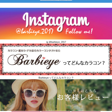
ig @barbieye_2017
Barbieyeってどんなカラコン？