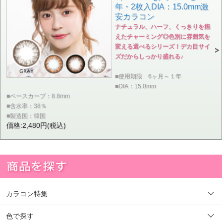
年・2枚入DIA：15.0mm激
安カラコン
ナチュラル、ハーフ、くっきりを揃
えたチャーミング◎色別に雰囲気を
変える選べるシリーズ！デカ目サイ
ズだからしっかり盛れる♪
■使用期限 6ヶ月～１年
■DIA：15.0mm
■ベースカーブ：8.8mm
■含水率：38％
■製造国：韓国
価格:2,480円(税込)
カラコン特集
色で探す