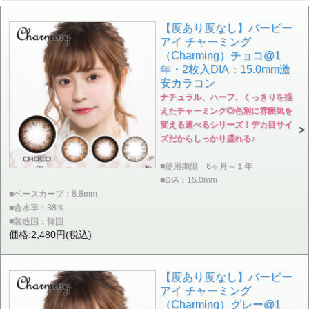
【度あり度なし】バービー
アイ チャーミング
（Charming）チョコ@1
年・2枚入DIA：15.0mm激
安カラコン
ナチュラル、ハーフ、くっきりを揃
えたチャーミング◎色別に雰囲気を
変える選べるシリーズ！デカ目サイ
ズだからしっかり盛れる♪
■使用期限 6ヶ月～１年
■DIA：15.0mm
■ベースカーブ：8.8mm
■含水率：38％
■製造国：韓国
価格:2,480円(税込)
【度あり度なし】バービー
アイ チャーミング
（Charming）グレー@1