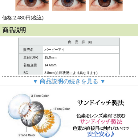
価格:2,480円(税込)
商品説明
商 品 詳 細
販売名
バービーアイ
直径(DIA)
15.0mm
着色直径
14.6mm
BC
8.8mm(在庫状況により異なります)
▼ 商品説明の続きを見る ▼
含水率
38%
内容
レンズ２枚/レンズケース/説明書
製造方法
サンドイッチ製法
６ヶ月～１年間
使用期限
(使用頻度・使用方法により異なります。)
製造国
韓国
ご
案内
個人輸入扱いとなります。
(必読)
御注意下さい
■使用に際しては、使用説明書をよくお読みください。