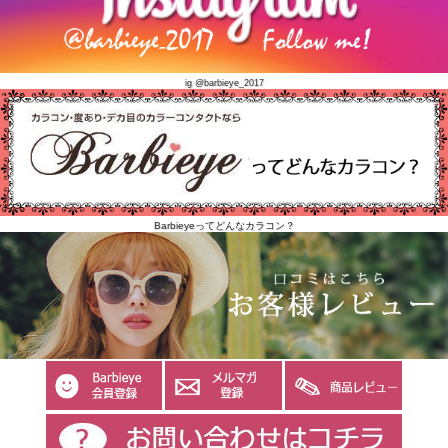
ig @barbieye_2017
Barbieyeってどんなカラコン？