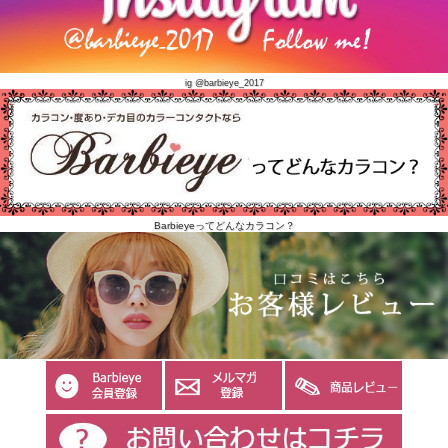
ig @barbieye_2017
Barbieyeってどんなカラコン？