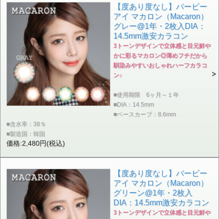
【度あり度なし】バービー
アイ マカロン（Macaron）
グレー@1年・2枚入DIA：
14.5mm激安カラコン
3トーンデザインで立体感と目元鮮や
かに彩るマカロン◎薄めフチだから
馴染みやすいおしゃれハーフカラコ
ン♪
■使用期限 6ヶ月～１年
■DIA：14.5mm
■ベースカーブ：8.6mm
■含水率：38％
■製造国：韓国
価格:2,480円(税込)
【度あり度なし】バービー
アイ マカロン（Macaron）
グリーン@1年・2枚入
DIA：14.5mm激安カラコン
3トーンデザインで立体感と目元鮮や