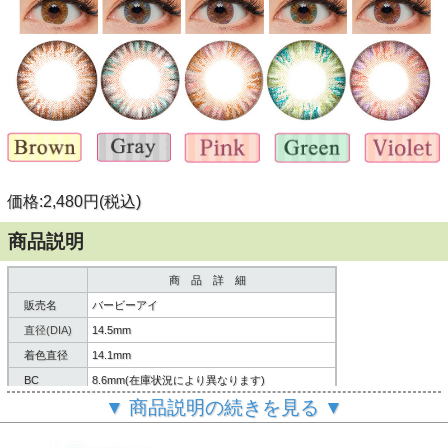
価格:2,480円(税込)
商品説明
商 品 詳 細
販売名
バービーアイ
直径(DIA)
14.5mm
着色直径
14.1mm
BC
8.6mm(在庫状況により異なります)
▼ 商品説明の続きを見る ▼
含水率
38%
内容
レンズ２枚/レンズケース/説明書