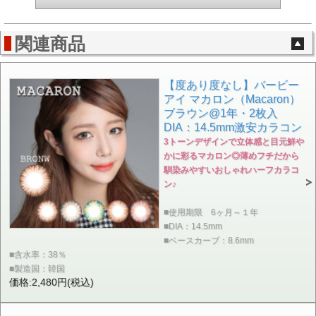
関連商品
【度あり度なし】バービー
アイ マカロン（Macaron）
ブラウン@1年・2枚入
DIA：14.5mm激安カラコン
3トーンデザインで立体感と目元鮮や
かに彩るマカロン◎薄めフチだから
馴染みやすいおしゃれハーフカラコ
ン♪
■使用期限 6ヶ月～１年
■DIA：14.5mm
■ベースカーブ：8.6mm
■含水率：38％
■製造国：韓国
価格:2,480円(税込)