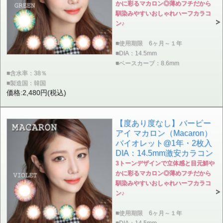
かに彩るマカロン◎薄めフチだから
馴染みやすいおしゃれハーフカラコ
ン♪
■使用期限 6ヶ月～１年
■DIA：14.5mm
■ベースカーブ：8.6mm
■含水率：38％
■製造国：韓国
価格:2,480円(税込)
【度あり度なし】バービー
アイ マカロン（Macaron）
バイオレット@1年・2枚入
DIA：14.5mm激安カラコン
3トーンデザインで立体感と目元鮮や
かに彩るマカロン◎薄めフチだから
馴染みやすいおしゃれハーフカラコ
ン♪
■使用期限 6ヶ月～１年
■DIA：14.5mm