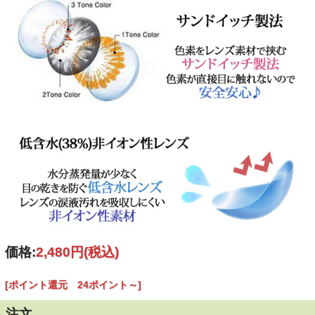
製造方法
サンドイッチ製法
６ヶ月～１年間
使用期限
(使用頻度・使用方法により異なります。)
製造国
韓国
ご
案内
個人輸入扱いとなります。
(必読)
御注意下さい
■使用に際しては、使用説明書をよくお読みください。
■連続してご使用の際は４時間おきに一度コンタクレンズを
外し目を休ませていただく事を推奨します。
【瓶の開封と使用説明書について】
価格:
2,480円
(税込)
[ポイント還元 24ポイント～]
注文