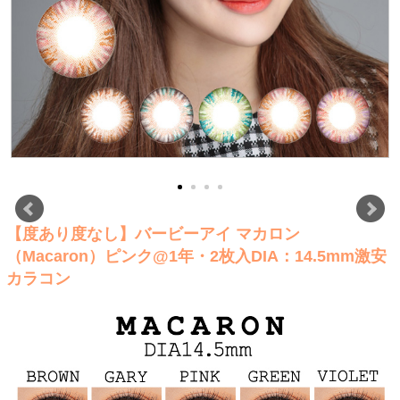
【度あり度なし】バービーアイ マカロン
（Macaron）ピンク@1年・2枚入DIA：14.5mm激安
カラコン