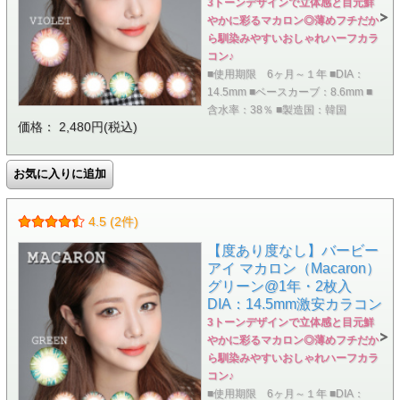
3トーンデザインで立体感と目元鮮
やかに彩るマカロン◎薄めフチだか
ら馴染みやすいおしゃれハーフカラ
コン♪
■使用期限 6ヶ月～１年 ■DIA：
14.5mm ■ベースカーブ：8.6mm ■
含水率：38％ ■製造国：韓国
価格： 2,480円(税込)
4.5 (2件)
【度あり度なし】バービー
アイ マカロン（Macaron）
グリーン@1年・2枚入
DIA：14.5mm激安カラコン
3トーンデザインで立体感と目元鮮
やかに彩るマカロン◎薄めフチだか
ら馴染みやすいおしゃれハーフカラ
コン♪
■使用期限 6ヶ月～１年 ■DIA：