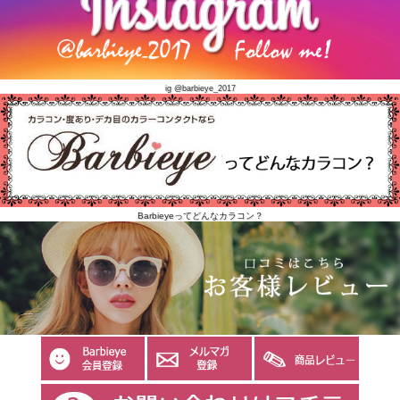
ig @barbieye_2017
Barbieyeってどんなカラコン？