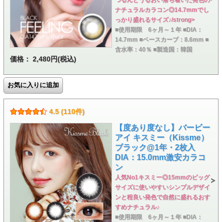
ナチュラルカラコン◎14.7mmでし
っかり盛れるサイズ♪/strong>
■使用期限 6ヶ月～１年 ■DIA：
14.7mm ■ベースカーブ：8.6mm ■
含水率：40％ ■製造国：韓国
価格： 2,480円(税込)
4.5 (110件)
【度あり度なし】バービー
アイ キスミー（Kissme）
ブラック@1年・2枚入
DIA：15.0mm激安カラコ
ン
人気No1キスミー◎15mmのビッグ
サイズに使いやすいシンプルデザイ
ンと程良い発色で自然に盛れるおす
すめナチュラル♪
■使用期限 6ヶ月～１年 ■DIA：