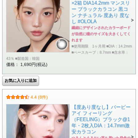
×2箱 DIA14.2mm マンスリ
ー ブラックカラコン 黒コ
ン ナチュラル 度あり 度な
し #OLOLA
繊細にデザインされたカラーボード
が自然に瞳のサイズを大きくしてく
れます
■使用期限 1ヶ月用 ■DIA：14.2mm
■ベースカーブ：8.7mm ■含水率：
43％ ■製造国：韓国
価格： 1,690円(税込)
4.4 (8件)
【度あり度なし】バービー
アイ フィーリング
（FEELING）ブラック@1
年・2枚入DIA：14.7mm激
安カラコン
つるんとうるおい落ち着いた発色の