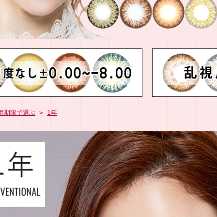
用期限で選ぶ
>
1年