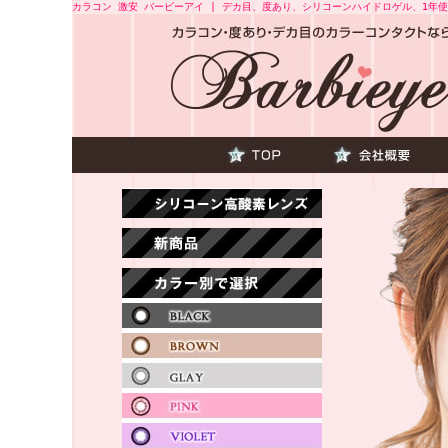
カラコン 激安 バービーアイ | デカ目、度あり、シリコーンハイドロゲル、1年使