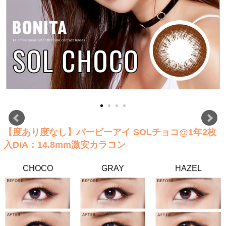
【度あり度なし】バービーアイ SOLチョコ@1年2枚
入DIA：14.8mm激安カラコン
CHOCO
GRAY
HAZEL