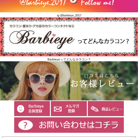
ig @barbieye_2017
Barbieyeってどんなカラコン？