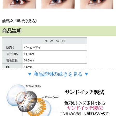
価格:2,480円(税込)
商品説明
商 品 詳 細
販売名
バービーアイ
直径(DIA)
14.8mm
着色直径
14.5mm
BC
8.6mm
▼ 商品説明の続きを見る ▼
含水率
40%
製造方法
サンドイッチ製法
内容
レンズ２枚/レンズケース/説明書
６ヶ月～１年間
使用期限
(使用頻度・使用方法により異なります。)
製造国
韓国 (KFDA認定)
ご
案内
個人輸入扱いとなります。
(必読)
御注意下さい