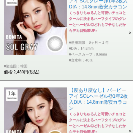
アイ SOLグレー@1年2枚入
DIA：14.8mm激安カラコン
くっきりちゅるんと可愛いチョコと
クールに決まるハーフタイプのグレ
ーとヘーゼル◎どれもフチなしだか
らデカ目効果UP♪
■使用期限 6ヶ月～１年
■DIA：14.8mm
■ベースカーブ：8.6mm
■含水率：40％
■製造国：韓国
価格:2,480円(税込)
【度あり度なし】バービー
アイ SOLヘーゼル@1年2枚
入DIA：14.8mm激安カラコ
ン
くっきりちゅるんと可愛いチョコと
クールに決まるハーフタイプのグレ
ーとヘーゼル◎どれもフチなしだか
らデカ目効果UP♪