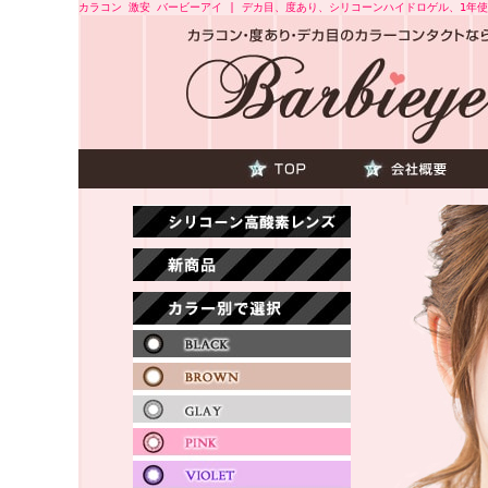
カラコン 激安 バービーアイ | デカ目、度あり、シリコーンハイドロゲル、1年使