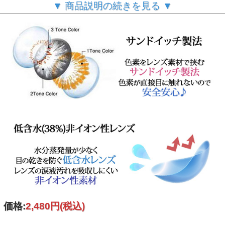
▼ 商品説明の続きを見る ▼
含水率
38%
内容
レンズ２枚/説明書
製造方法
サンドイッチ製法
６ヶ月～１年間
使用期限
(使用頻度・使用方法により異なります。)
製造国
韓国
ご
案内
個人輸入扱いとなります。
(必読)
御注意下さい
■使用に際しては、使用説明書をよくお読みください。
■連続してご使用の際は４時間おきに一度コンタクレンズを
外し目を休ませていただく事を推奨します。
【瓶の開封と使用説明書について】
価格:
2,480円
(税込)