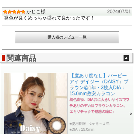
かじこ様
2024/07/01
発色が良くめっちゃ盛れて良かったです！
購入者のレビュー一覧
関連商品
【度あり度なし】バービー
アイ デイジー（DAISY）ブ
ラウン@1年・2枚入DIA：
15.0mm激安カラコン
着色直径、DIA共に大きいサイズでフ
チありのデカ目ブラウンカラコン。
エキゾチックで魅惑の瞳に♪
■使用期限 6ヶ月～１年
■DIA：15.0mm