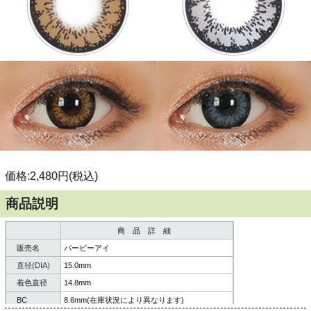
価格:2,480円(税込)
商品説明
商 品 詳 細
販売名
バービーアイ
直径(DIA)
15.0mm
着色直径
14.8mm
BC
8.6mm(在庫状況により異なります)