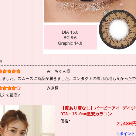
声
みーちゃん様
しました。スムーズに商品が届きました。コンタクトの着け心地も良かったで
みき様
見えて最高?
【度あり度なし】バービーアイ デイジー
DIA：15.0mm激安カラコン
価格:
2,480
[ポイント