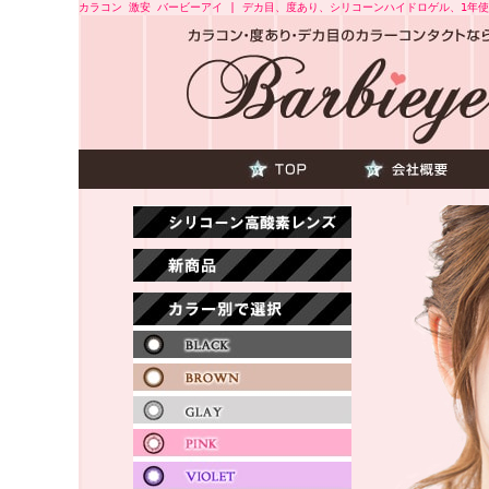
カラコン 激安 バービーアイ | デカ目、度あり、シリコーンハイドロゲル、1年使