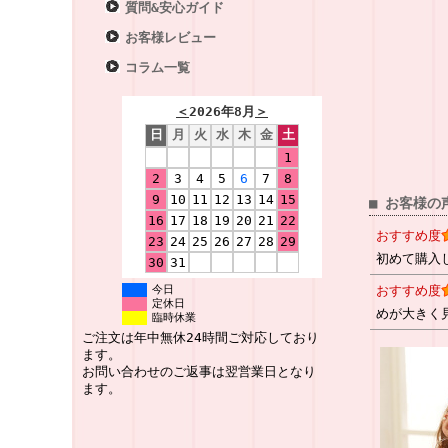
質問&安心ガイド
お客様レビュー
コラム一覧
＜
2026年8月
＞
日
月
火
水
木
金
土
1
2
3
4
5
6
7
8
9
10
11
12
13
14
15
■ お客様の
16
17
18
19
20
21
22
おすすめ度
23
24
25
26
27
28
29
初めて購入
30
31
今日
おすすめ度
定休日
めが大きく
臨時休業
ご注文は年中無休24時間ご対応しており
ます。
お問い合わせのご返事は翌営業日となり
ます。