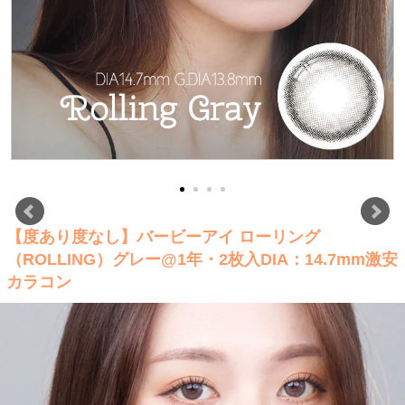
【度あり度なし】バービーアイ ローリング
（ROLLING）グレー@1年・2枚入DIA：14.7mm激安
カラコン