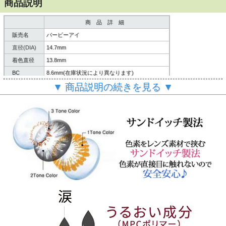
商品説明
商 品 詳 細
販売名
バービーアイ
直径(DIA)
14.7mm
着色直径
13.8mm
BC
8.6mm(在庫状況により異なります)
▼ 商品説明の続きを見る ▼
含水率
40%
内容
レンズ２枚/説明書
製造方法
サンドイッチ製法
６ヶ月～１年間
使用期限
(使用頻度・使用方法により異なります。)
製造国
韓国
ご
案内
個人輸入扱いとなります。
(必読)
御注意下さい
■使用に際しては、使用説明書をよくお読みください。
■連続してご使用の際は４時間おきに一度コンタクレンズを
外し目を休ませていただく事を推奨します。
【瓶の開封と使用説明書について】