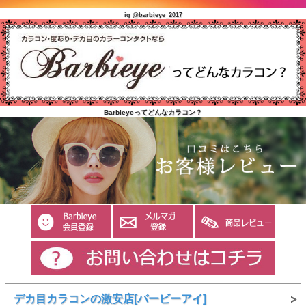
ig @barbieye_2017
Barbieyeってどんなカラコン？
デカ目カラコンの激安店[バービーアイ]