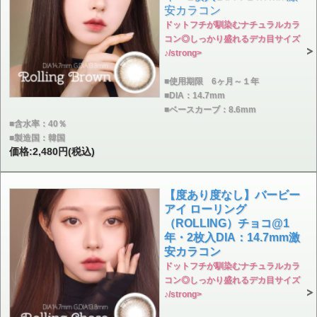
安カラコン
ドットフチが馴染むナチュラルカラ
コン◎しっかり盛れるデカ目サイズ
♪/strong>
■使用期限 6ヶ月～１年
■DIA：14.7mm
■ベースカーブ：8.6mm
■含水率：40％
■製造国：韓国
価格:2,480円(税込)
【度あり度なし】バービー
アイ ローリング
（ROLLING）チョコ@1
年・2枚入DIA：14.7mm激
安カラコン
ドットフチが馴染むナチュラルカラ
コン◎しっかり盛れるデカ目サイズ
♪/strong>