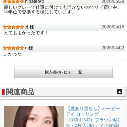
hinateo様
2026/05/29
優しいグレーで仕事に付けても浮かないのでリピ買い中。
半年位で交換する様にしています。
え様
2026/05/18
とてもよかったです！
m様
2026/04/02
よかった
購入者のレビュー一覧
関連商品
【度あり度なし】バービー
アイ ローリング
（ROLLING）ブラウン@1
年・2枚入DIA：14.7mm激