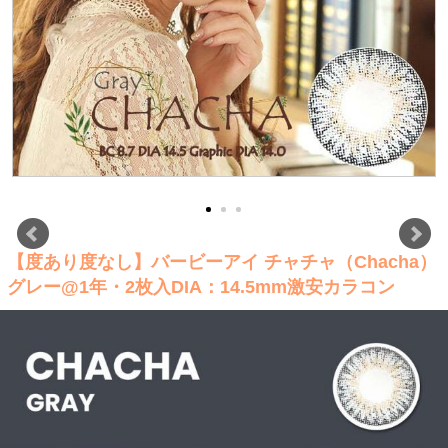
【度あり度なし】バービーアイ チャチャ（Chacha）
グレー@1年・2枚入DIA：14.5mm激安カラコン