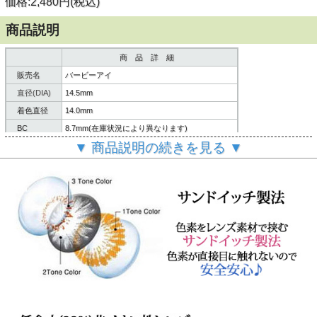
価格:2,480円(税込)
商品説明
商 品 詳 細
販売名
バービーアイ
直径(DIA)
14.5mm
着色直径
14.0mm
BC
8.7mm(在庫状況により異なります)
▼ 商品説明の続きを見る ▼
含水率
38%
内容
レンズ２枚/説明書
製造方法
サンドイッチ製法
６ヶ月～１年間
使用期限
(使用頻度・使用方法により異なります。)
製造国
韓国
ご
案内
個人輸入扱いとなります。
(必読)
御注意下さい
■使用に際しては、使用説明書をよくお読みください。
■連続してご使用の際は４時間おきに一度コンタクレンズを
外し目を休ませていただく事を推奨します。
【瓶の開封と使用説明書について】