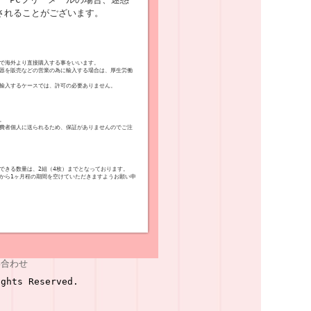
されることがございます。
で海外より直接購入する事をいいます。
器を販売などの営業の為に輸入する場合は、厚生労働
輸入するケースでは、許可の必要ありません。
。
費者個人に送られるため、保証がありませんのでご注
できる数量は、2組（4枚）までとなっております。
から1ヶ月程の期間を空けていただきますようお願い申
い合わせ
ghts Reserved.