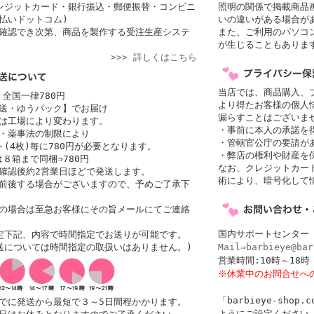
レジットカード・銀行振込・郵便振替・コンビニ
照明の関係で掲載商品
払いドットコム)
いの違いがある場合が
確認でき次第、商品を製作する受注生産システ
また、ご利用のパソコ
が生じることもありま
>>> 詳しくはこちら
当店では、商品購入、
 全国一律780円
より得たお客様の個人
送・ゆうパック】でお届け
漏らすことはございま
者は工場により変わります。
・事前に本人の承諾を
・薬事法の制限により
・管轄官公庁の要請が
(4枚)毎に780円が必要となります。
・弊店の権利や財産を
は８箱まで同梱⇒780円
なお、クレジットカード
確認後約2営業日ほどで発送します。
術により、暗号化して
前後する場合がございますので、予めご了承下
の場合は至急お客様にその旨メールにてご連絡
国内サポートセンター
定下記、内容で時間指定でお送りが可能です。
送については時間指定の取扱いはありません。)
Mail⇒barbieye@bar
営業時間:10時～1
※休業中のお問合せへ
「barbieye-sho
でに発送から最短で３～5日間程かかります。
ようにご設定ください。