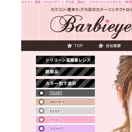
カラコン 激安 バービーアイ | デカ目、度あり、シリコーンハイドロゲル、1年使