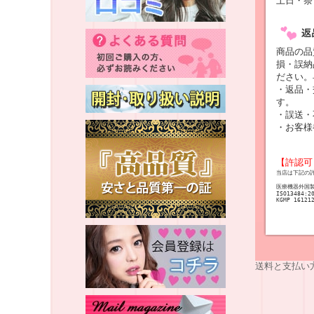
土日・祭
商品の品
損・誤納
ださい。
・返品・
す。
・誤送・
・お客様
【許認可
当店は下記の
医療機器外国
ISO13484:2
KGMP 16121
送料と支払い