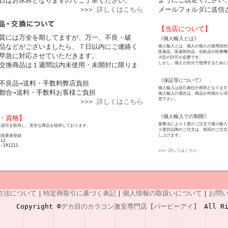
日はお休みとなりますのでご了承ください。
>>> 詳しくはこちら
メールフォルダに送信
【当店について】
質には万全を期してますが、万一、不良・破
《個人輸入とは》
品などがございましたら、７日以内にご連絡く
個人輸入とは、個人が個人の使用目的
医薬品、医薬部外品、化粧品や医療機
早急に対応させていただきます。
大臣の許可が必要です。
しかし、個人が自分で使用するために
交換商品は１週間以内未使用・未開封に限りま
《保証等について》
不良品→送料・手数料弊店負担
個人輸入は自己責任が原則となります
都合→送料・手数料お客様ご負担
個人輸入の場合は、商品が外国から消
意下さい。
>>> 詳しくはこちら
《個人輸入での制限》
・資格】
薬事法により１度のご注文で個人輸入
許認可を取得し、安全な商品を提供しております。
２度目以降のご注文は、前回のご注文
し上げます。
製造業者登録
012
2-191211
>>> 詳しくはこちら
方法について
｜
特定商取引に基づく表記
｜
個人情報の取扱いについて
｜
お問
Copyright ©
デカ目のカラコン激安専門店【バービーアイ】
All Ri