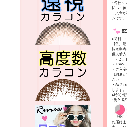
(各社ク
払い・後
ご入金が
ムです。
◆送料 ⇒
【佐川配
輸送業
個人輸入
2セット
・1DAY
・ご入金
（納期が
さい）
・品切れ
します。
◆時間指
(海外発
お届けま