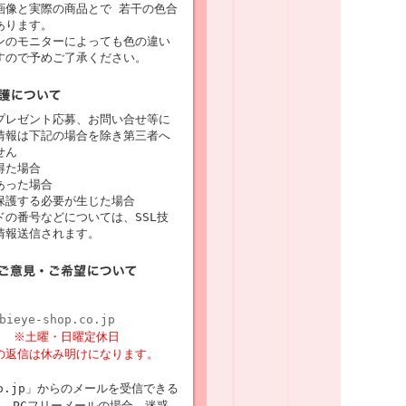
画像と実際の商品とで 若干の色合
あります。
ンのモニターによっても色の違い
すので予めご了承ください。
プレゼント応募、お問い合せ等に
情報は下記の場合を除き第三者へ
せん
得た場合
あった場合
保護する必要が生じた場合
の番号などについては、SSL技
情報送信されます。
bieye-shop.co.jp
8時
※土曜・日曜定休日
の返信は休み明けになります。
p.co.jp」からのメールを受信できる
 PCフリーメールの場合、迷惑