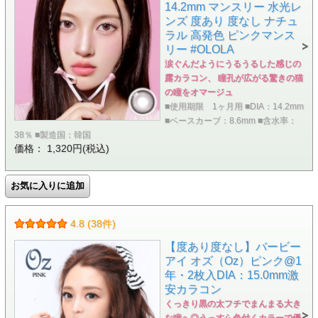
14.2mm マンスリー 水光レ
ンズ 度あり 度なし ナチュ
ラル 高発色 ピンクマンス
リー #OLOLA
涙ぐんだようにうるうるした感じの
露カラコン、 瞳孔が広がる驚きの猫
の瞳をオマージュ
■使用期限 1ヶ月用 ■DIA：14.2mm
■ベースカーブ：8.6mm ■含水率：
38％ ■製造国：韓国
価格： 1,320円(税込)
4.8 (38件)
【度あり度なし】バービー
アイ オズ（Oz）ピンク@1
年・2枚入DIA：15.0mm激
安カラコン
くっきり黒の太フチでまんまる大き
な瞳へ◎うっすら色付くカラーで優