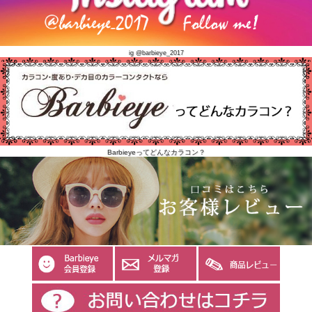
ig @barbieye_2017
Barbieyeってどんなカラコン？