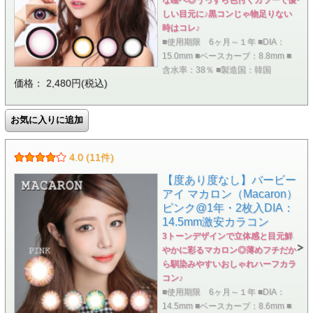
しい目元に♪黒コンじゃ物足りない
時はコレ♪
■使用期限 6ヶ月～１年 ■DIA：
15.0mm ■ベースカーブ：8.8mm ■
含水率：38％ ■製造国：韓国
価格： 2,480円(税込)
4.0 (11件)
【度あり度なし】バービー
アイ マカロン（Macaron）
ピンク@1年・2枚入DIA：
14.5mm激安カラコン
3トーンデザインで立体感と目元鮮
やかに彩るマカロン◎薄めフチだか
ら馴染みやすいおしゃれハーフカラ
コン♪
■使用期限 6ヶ月～１年 ■DIA：
14.5mm ■ベースカーブ：8.6mm ■