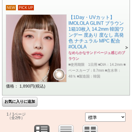
NEW
PICK UP
【1Day・UVカット】
IMOLOLA GLINT ブラウン
1箱10枚入 14.2mm 韓国ワ
ンデー 度あり 度なし 高発
色 ナチュラル MPC 配合
#OLOLA
なめらかなサンドベージュ感じのブ
ラウン
■使用期限 1日用 ■DIA：14.2mm ■
ベースカーブ：8.7mm ■含水率：
48％ ■製造国：韓国
価格： 1,890円(税込)
1 / 1ページ
（全2件）