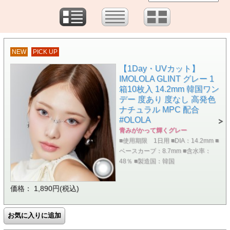
NEW
PICK UP
【1Day・UVカット】
IMOLOLA GLINT グレー 1
箱10枚入 14.2mm 韓国ワン
デー 度あり 度なし 高発色
ナチュラル MPC 配合
#OLOLA
青みがかって輝くグレー
■使用期限 1日用 ■DIA：14.2mm ■
ベースカーブ：8.7mm ■含水率：
48％ ■製造国：韓国
価格： 1,890円(税込)