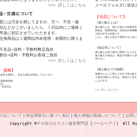
>>> 詳しくはこちら
メールフォルダに送信
【当店について】
質には万全を期してますが、万一、不良・破
《個人輸入とは》
品などがございましたら、７日以内にご連絡く
個人輸入とは、個人が個人の使用目的
医薬品、医薬部外品、化粧品や医療機
早急に対応させていただきます。
大臣の許可が必要です。
しかし、個人が自分で使用するために
交換商品は１週間以内未使用・未開封に限りま
《保証等について》
不良品→送料・手数料弊店負担
個人輸入は自己責任が原則となります
都合→送料・手数料お客様ご負担
個人輸入の場合は、商品が外国から消
意下さい。
>>> 詳しくはこちら
《個人輸入での制限》
・資格】
薬事法により１度のご注文で個人輸入
許認可を取得し、安全な商品を提供しております。
２度目以降のご注文は、前回のご注文
し上げます。
製造業者登録
012
2-191211
>>> 詳しくはこちら
方法について
｜
特定商取引に基づく表記
｜
個人情報の取扱いについて
｜
お問
Copyright ©
デカ目のカラコン激安専門店【バービーアイ】
All Ri