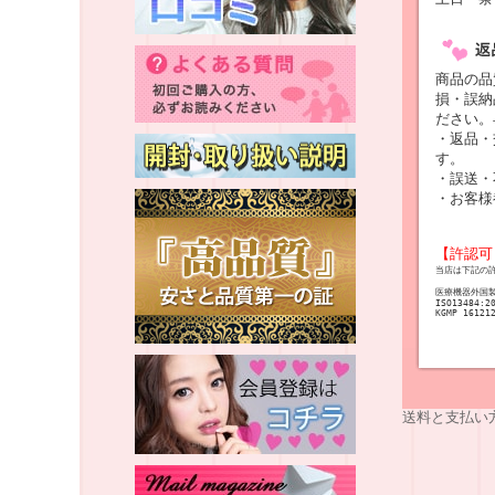
商品の品
損・誤納
ださい。
・返品・
す。
・誤送・
・お客様
【許認可
当店は下記の
医療機器外国
ISO13484:2
KGMP 16121
送料と支払い