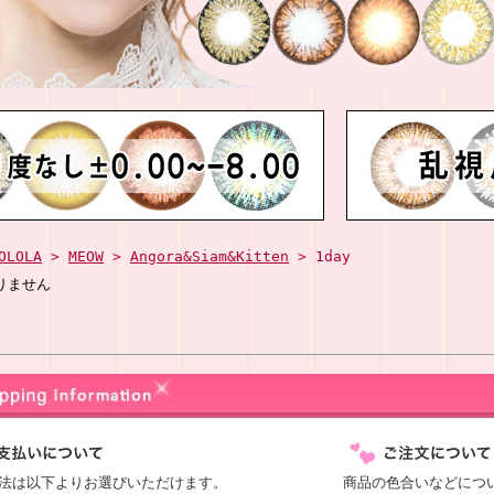
OLOLA
>
MEOW
>
Angora&Siam&Kitten
> 1day
りません
法は以下よりお選びいただけます。
商品の色合いなどにつ