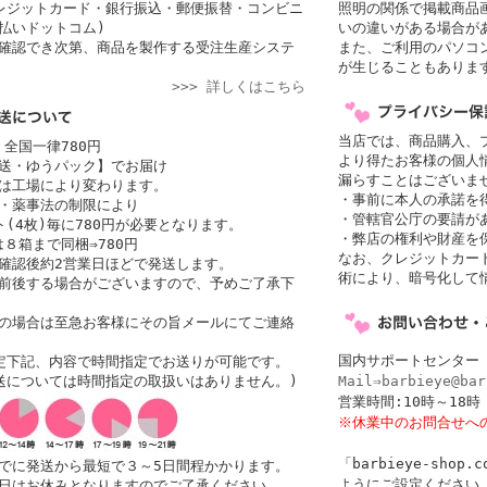
レジットカード・銀行振込・郵便振替・コンビニ
照明の関係で掲載商品
払いドットコム)
いの違いがある場合が
確認でき次第、商品を製作する受注生産システ
また、ご利用のパソコ
が生じることもありま
>>> 詳しくはこちら
当店では、商品購入、
 全国一律780円
より得たお客様の個人
送・ゆうパック】でお届け
漏らすことはございま
者は工場により変わります。
・事前に本人の承諾を
・薬事法の制限により
・管轄官公庁の要請が
(4枚)毎に780円が必要となります。
・弊店の権利や財産を
は８箱まで同梱⇒780円
なお、クレジットカード
確認後約2営業日ほどで発送します。
術により、暗号化して
前後する場合がございますので、予めご了承下
の場合は至急お客様にその旨メールにてご連絡
国内サポートセンター
定下記、内容で時間指定でお送りが可能です。
送については時間指定の取扱いはありません。)
Mail⇒barbieye@bar
営業時間:10時～1
※休業中のお問合せへ
「barbieye-sho
でに発送から最短で３～5日間程かかります。
ようにご設定ください。
日はお休みとなりますのでご了承ください。