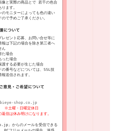
画像と実際の商品とで 若干の色合
あります。
ンのモニターによっても色の違い
すので予めご了承ください。
プレゼント応募、お問い合せ等に
情報は下記の場合を除き第三者へ
せん
得た場合
あった場合
保護する必要が生じた場合
の番号などについては、SSL技
情報送信されます。
bieye-shop.co.jp
8時
※土曜・日曜定休日
の返信は休み明けになります。
p.co.jp」からのメールを受信できる
 PCフリーメールの場合、迷惑