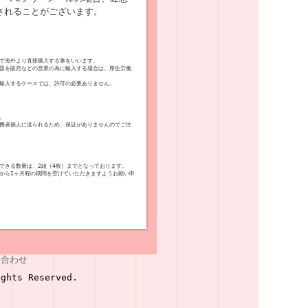
されることがございます。
で海外より直接購入する事をいいます。
器を販売などの営業の為に輸入する場合は、厚生労働
輸入するケースでは、許可の必要ありません。
。
費者個人に送られるため、保証がありませんのでご注
できる数量は、2組（4枚）までとなっております。
から1ヶ月程の期間を空けていただきますようお願い申
い合わせ
ghts Reserved.