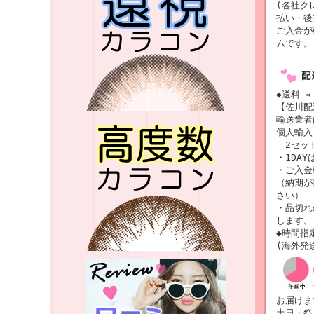
(各社ク
払い・後
ご入金が
ムです。
◆送料 ⇒
【佐川配
輸送業
個人輸入
2セット
・1DAY
・ご入金
（納期が
さい）
・品切れ
します。
◆時間指
(海外発
お届けま
土日・祭