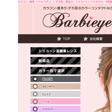
カラコン 激安 バービーアイ | デカ目、度あり、シリコーンハイドロゲル、1年使