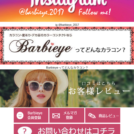
ig @barbieye_2017
Barbieyeってどんなカラコン？