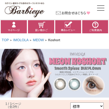
TOP
IMOLOLA
MEOW
Koshort
>
>
>
1 / 1ページ
（全2件）