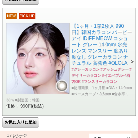
NEW
PICK UP
【1ヶ月・1箱2枚入 990
円】韓国カラコン バービー
アイ IDIFF MEOW コショ
ート グレー 14.0mm 水光
レンズ マンスリー 度あり
度なし グレーカラコン ナ
チュラル 高発色 #OLOLA
#グレーカラコン #アッシュグレー #
デイリーカラコン #イエベブルベ両
方OK #マンスリーカラコン
■使用期限 1ヶ月用 ■DIA：14.0mm
■ベースカーブ：8.6mm ■含水率：
38％ ■製造国：韓国
価格： 990円(税込)
1 / 1ページ