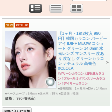
NEW
PICK UP
【1ヶ月・1箱2枚入 990
円】韓国カラコン バービー
アイ IDIFF MEOW コショ
ート グリーン 14.0mm 水
光レンズ マンスリー 度あ
り 度なし グリーンカラコ
ン ナチュラル 高発色
#OLOLA
#グリーンカラコン #透明感カラコ
ン #ブルべ向け #マンスリーカラコ
ン #デイリーカラコン
■使用期限 1ヶ月用 ■DIA：14.0mm
■ベースカーブ：8.6mm ■含水率：38％ ■製造国：韓国
価格： 990円(税込)