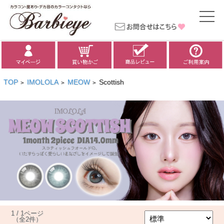
TOP
IMOLOLA
MEOW
Scottish
>
>
>
1 / 1ページ
（全2件）