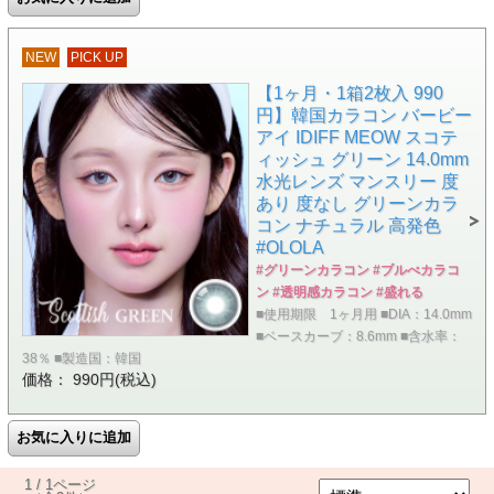
NEW
PICK UP
【1ヶ月・1箱2枚入 990
円】韓国カラコン バービー
アイ IDIFF MEOW スコテ
ィッシュ グリーン 14.0mm
水光レンズ マンスリー 度
あり 度なし グリーンカラ
コン ナチュラル 高発色
#OLOLA
#グリーンカラコン #ブルべカラコ
ン #透明感カラコン #盛れる
■使用期限 1ヶ月用 ■DIA：14.0mm
■ベースカーブ：8.6mm ■含水率：
38％ ■製造国：韓国
価格： 990円(税込)
1 / 1ページ