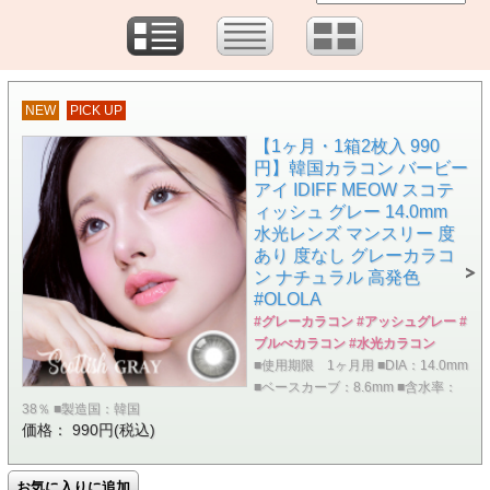
NEW
PICK UP
【1ヶ月・1箱2枚入 990
円】韓国カラコン バービー
アイ IDIFF MEOW スコテ
ィッシュ グレー 14.0mm
水光レンズ マンスリー 度
あり 度なし グレーカラコ
ン ナチュラル 高発色
#OLOLA
#グレーカラコン #アッシュグレー #
ブルべカラコン #水光カラコン
■使用期限 1ヶ月用 ■DIA：14.0mm
■ベースカーブ：8.6mm ■含水率：
38％ ■製造国：韓国
価格： 990円(税込)