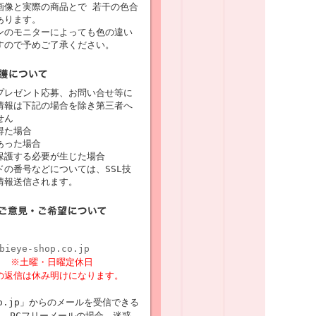
画像と実際の商品とで 若干の色合
あります。
ンのモニターによっても色の違い
すので予めご了承ください。
プレゼント応募、お問い合せ等に
情報は下記の場合を除き第三者へ
せん
得た場合
あった場合
保護する必要が生じた場合
の番号などについては、SSL技
情報送信されます。
bieye-shop.co.jp
8時
※土曜・日曜定休日
の返信は休み明けになります。
p.co.jp」からのメールを受信できる
 PCフリーメールの場合、迷惑