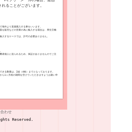
されることがございます。
で海外より直接購入する事をいいます。
器を販売などの営業の為に輸入する場合は、厚生労働
輸入するケースでは、許可の必要ありません。
。
費者個人に送られるため、保証がありませんのでご注
できる数量は、2組（4枚）までとなっております。
から1ヶ月程の期間を空けていただきますようお願い申
い合わせ
ghts Reserved.