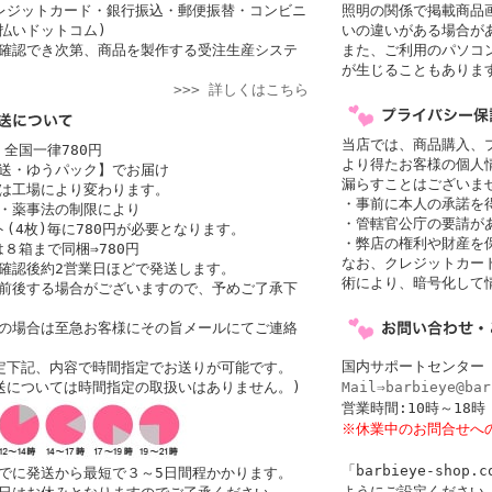
レジットカード・銀行振込・郵便振替・コンビニ
照明の関係で掲載商品
払いドットコム)
いの違いがある場合が
確認でき次第、商品を製作する受注生産システ
また、ご利用のパソコ
が生じることもありま
>>> 詳しくはこちら
当店では、商品購入、
 全国一律780円
より得たお客様の個人
送・ゆうパック】でお届け
漏らすことはございま
者は工場により変わります。
・事前に本人の承諾を
・薬事法の制限により
・管轄官公庁の要請が
(4枚)毎に780円が必要となります。
・弊店の権利や財産を
は８箱まで同梱⇒780円
なお、クレジットカード
確認後約2営業日ほどで発送します。
術により、暗号化して
前後する場合がございますので、予めご了承下
の場合は至急お客様にその旨メールにてご連絡
国内サポートセンター
定下記、内容で時間指定でお送りが可能です。
送については時間指定の取扱いはありません。)
Mail⇒barbieye@bar
営業時間:10時～1
※休業中のお問合せへ
「barbieye-sho
でに発送から最短で３～5日間程かかります。
ようにご設定ください。