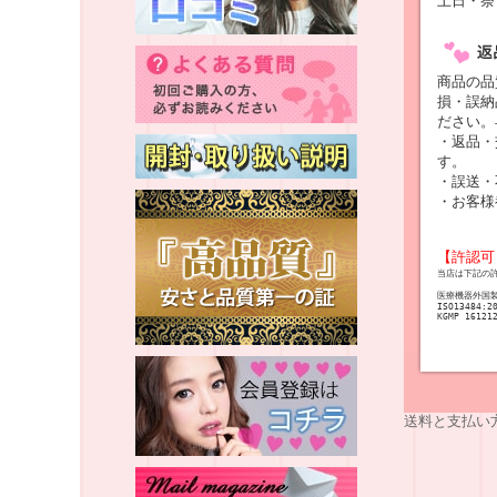
土日・祭
商品の品
損・誤納
ださい。
・返品・
す。
・誤送・
・お客様
【許認可
当店は下記の
医療機器外国
ISO13484:2
KGMP 16121
送料と支払い