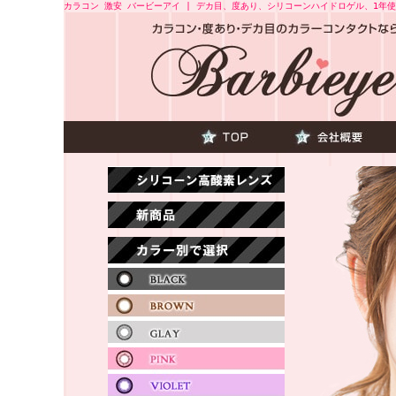
カラコン 激安 バービーアイ | デカ目、度あり、シリコーンハイドロゲル、1年使