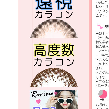
(各社ク
払い・後
ご入金が
ムです。
◆送料 ⇒
【佐川配
輸送業
個人輸入
2セット
・1DAY
・ご入金
（納期が
さい）
・品切れ
します。
◆時間指
(海外発
お届けま