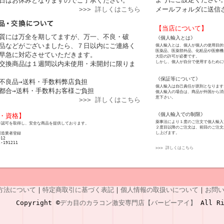
日はお休みとなりますのでご了承ください。
>>> 詳しくはこちら
メールフォルダに送信
【当店について】
質には万全を期してますが、万一、不良・破
《個人輸入とは》
品などがございましたら、７日以内にご連絡く
個人輸入とは、個人が個人の使用目的
医薬品、医薬部外品、化粧品や医療機
早急に対応させていただきます。
大臣の許可が必要です。
しかし、個人が自分で使用するために
交換商品は１週間以内未使用・未開封に限りま
《保証等について》
不良品→送料・手数料弊店負担
個人輸入は自己責任が原則となります
都合→送料・手数料お客様ご負担
個人輸入の場合は、商品が外国から消
意下さい。
>>> 詳しくはこちら
《個人輸入での制限》
・資格】
薬事法により１度のご注文で個人輸入
許認可を取得し、安全な商品を提供しております。
２度目以降のご注文は、前回のご注文
し上げます。
製造業者登録
012
2-191211
>>> 詳しくはこちら
方法について
｜
特定商取引に基づく表記
｜
個人情報の取扱いについて
｜
お問
Copyright ©
デカ目のカラコン激安専門店【バービーアイ】
All Ri