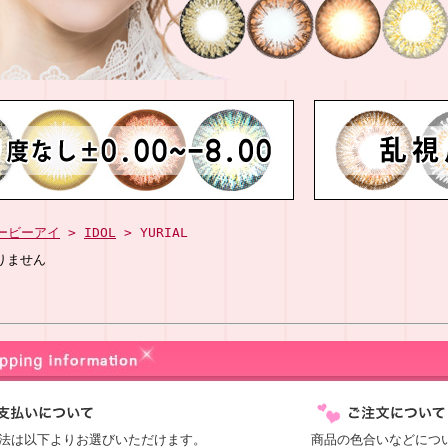
ービーアイ
>
IDOL
> YURIAL
りません
法は以下よりお選びいただけます。
商品の色合いなどにつ