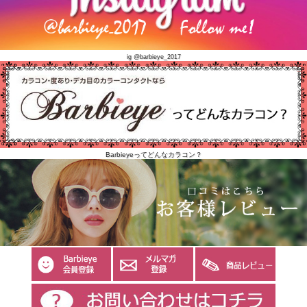
ig @barbieye_2017
Barbieyeってどんなカラコン？